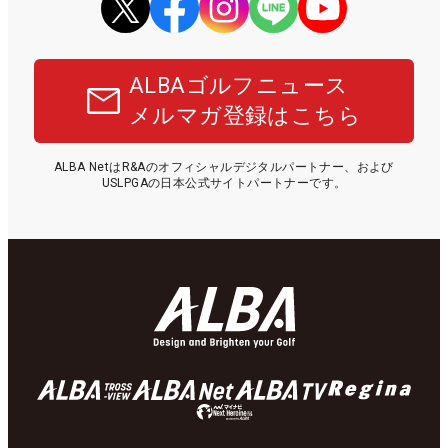
ALBAゴルフニュース
メルマガ登録はこちら
ALBA NetはR&Aのオフィシャルデジタルパートナー、および
USLPGAの日本公式サイトパートナーです。