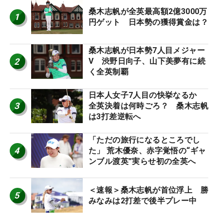
桑木志帆が全英最高額2億3000万
1
円ゲット 日本勢の獲得賞金は？
桑木志帆が日本勢7人目メジャー
2
V 渋野日向子、山下美夢有に続
く全英制覇
日本人女子7人目の快挙なるか
3
全英決着は何時ごろ？ 桑木志帆
は3打差逆転へ
「ただの旅行になるところでし
4
た」 荒木優奈、赤字覚悟の“ギャ
ンブル渡英”実らせ初の全英へ
＜速報＞桑木志帆が首位浮上 勝
5
みなみは2打差で後半プレー中