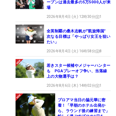
ープンは過去最多の5万5000人が来
場
2026年8月4日 (火) 12時30分
1
全英制覇の桑木志帆が“凱旋帰国”
次なる目標は「やっぱり女王を狙い
たい」
2026年8月4日 (火) 16時58分
8
若きスター候補やメジャーハンター
も PGAプレーオフ争い、当落線
上の大物選手は？
2026年8月6日 (木) 14時02分
1
プロアマ当日の脇元華に密
着！「早朝のホテル出発か
ら、ラウンド後の練習まで」