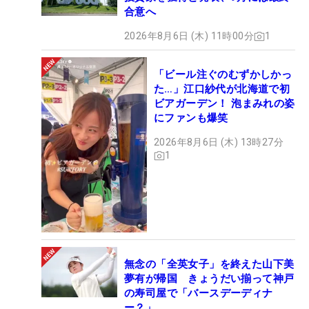
合意へ
2026年8月6日 (木) 11時00分
1
「ビール注ぐのむずかしかっ
た…」江口紗代が北海道で初
ビアガーデン！ 泡まみれの姿
にファンも爆笑
2026年8月6日 (木) 13時27分
1
無念の「全英女子」を終えた山下美
夢有が帰国 きょうだい揃って神戸
の寿司屋で「バースデーディナ
ー？」