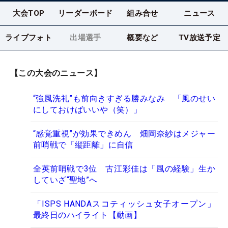
大会TOP
リーダーボード
組み合せ
ニュース
ライブフォト
出場選手
概要など
TV放送予定
【この大会のニュース】
“強風洗礼”も前向きすぎる勝みなみ 「風のせい
にしておけばいいや（笑）」
“感覚重視”が効果できめん 畑岡奈紗はメジャー
前哨戦で「縦距離」に自信
全英前哨戦で3位 古江彩佳は「風の経験」生か
していざ“聖地”へ
「ISPS HANDAスコティッシュ女子オープン」
最終日のハイライト【動画】