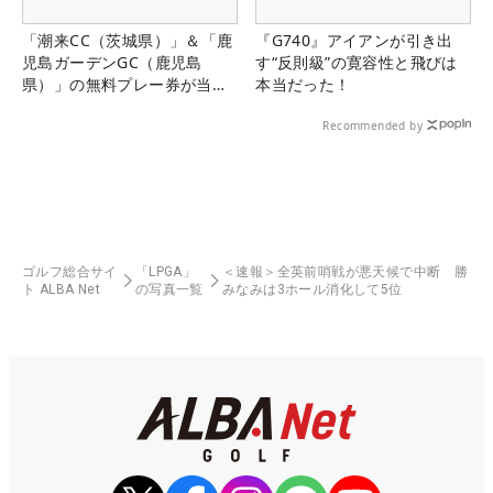
「潮来CC（茨城県）」＆「鹿
『G740』アイアンが引き出
児島ガーデンGC（鹿児島
す“反則級”の寛容性と飛びは
県）」の無料プレー券が当た
本当だった！
る！！
Recommended by
ゴルフ総合サイ
「LPGA」
＜速報＞全英前哨戦が悪天候で中断 勝
ト ALBA Net
の写真一覧
みなみは3ホール消化して5位