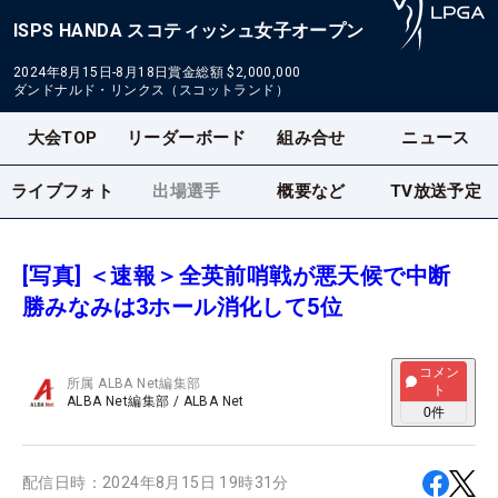
ISPS HANDA スコティッシュ女子オープン
2024年8月15日-8月18日
賞金総額
$2,000,000
ダンドナルド・リンクス（スコットランド）
大会TOP
リーダーボード
組み合せ
ニュース
ライブフォト
出場選手
概要など
TV放送予定
[写真] ＜速報＞全英前哨戦が悪天候で中断
勝みなみは3ホール消化して5位
コメン
所属
ALBA Net編集部
ト
ALBA Net編集部
/
ALBA Net
0
件
配信日時：
2024年8月15日 19時31分