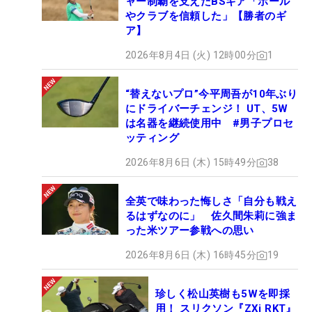
ャー制覇を支えたBSギア「ボール
やクラブを信頼した」【勝者のギ
ア】
2026年8月4日 (火) 12時00分
1
“替えないプロ”今平周吾が10年ぶり
にドライバーチェンジ！ UT、5W
は名器を継続使用中 #男子プロセ
ッティング
2026年8月6日 (木) 15時49分
38
全英で味わった悔しさ「自分も戦え
るはずなのに」 佐久間朱莉に強ま
った米ツアー参戦への思い
2026年8月6日 (木) 16時45分
19
珍しく松山英樹も5Wを即採
用！ スリクソン『ZXi RKT』