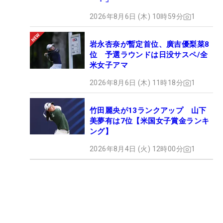
2026年8月6日 (木) 10時59分
1
岩永杏奈が暫定首位、廣吉優梨菜8
位 予選ラウンドは日没サスペ/全
米女子アマ
2026年8月6日 (木) 11時18分
1
竹田麗央が13ランクアップ 山下
美夢有は7位【米国女子賞金ランキ
ング】
2026年8月4日 (火) 12時00分
1