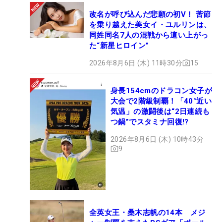
改名が呼び込んだ悲願の初V！ 苦節
を乗り越えた美女イ・ユルリンは、
同姓同名7人の混戦から這い上がっ
た“新星ヒロイン”
2026年8月6日 (木) 11時30分
15
身長154cmのドラコン女子が
大会で2階級制覇！「40°近い
気温」の激闘後は“2日連続も
つ鍋”でスタミナ回復!?
2026年8月6日 (木) 10時43分
9
全英女王・桑木志帆の14本 メジ