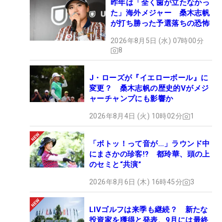
昨年は「全く歯が立たなかっ
た」海外メジャー 桑木志帆
が打ち勝った予選落ちの恐怖
2026年8月5日 (水) 07時00分
8
J・ローズが『イエローボール』に
変更？ 桑木志帆の歴史的Vがメジ
ャーチャンプにも影響か
2026年8月4日 (火) 10時02分
1
「ボトッ！って音が…」ラウンド中
にまさかの珍客!? 都玲華、頭の上
のセミと“共演”
2026年8月6日 (木) 16時45分
3
LIVゴルフは来季も継続？ 新たな
投資家を獲得と発表、9月には最終