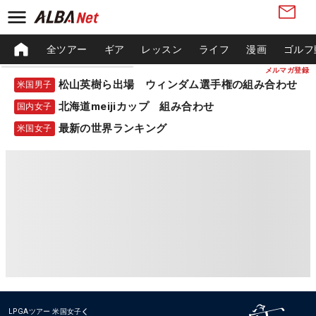
全ツアー
ギア
レッスン
ライフ
漫画
ゴルフ
メルマガ登録
松山英樹ら出場 ウィンダム選手権の組み合わせ
米国男子
北海道meijiカップ 組み合わせ
国内女子
最新の世界ランキング
米国女子
LPGAツアー
米国女子