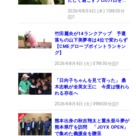
忙しく過ごすプロの1日を公
開
2026年8月6日 (木) 15時50分
1
竹田麗央が14ランクアップ 予選
落ちの山下美夢有は4位で変わらず
【CMEグローブポイントランキン
グ】
2026年8月4日 (火) 07時30分
1
「日向子ちゃんを見て育った」 桑
木志帆が全英女王に 今度は憧れら
れる存在へ
2026年8月4日 (火) 09時00分
1
熊本出身の秋吉翔太と重永亜斗夢が
熊本県庁を訪問 「JOYX OPEN」
で集めた義援金を贈呈