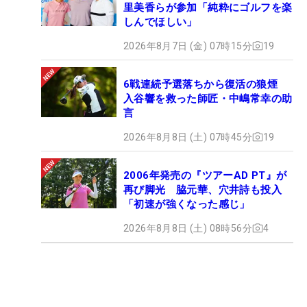
里美香らが参加「純粋にゴルフを楽
しんでほしい」
2026年8月7日 (金) 07時15分
19
6戦連続予選落ちから復活の狼煙
入谷響を救った師匠・中嶋常幸の助
言
2026年8月8日 (土) 07時45分
19
2006年発売の『ツアーAD PT』が
再び脚光 脇元華、穴井詩も投入
「初速が強くなった感じ」
2026年8月8日 (土) 08時56分
4