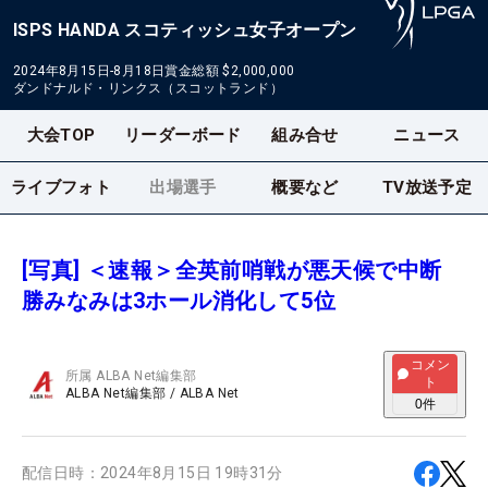
ISPS HANDA スコティッシュ女子オープン
2024年8月15日-8月18日
賞金総額
$2,000,000
ダンドナルド・リンクス（スコットランド）
大会TOP
リーダーボード
組み合せ
ニュース
ライブフォト
出場選手
概要など
TV放送予定
[写真] ＜速報＞全英前哨戦が悪天候で中断
勝みなみは3ホール消化して5位
コメン
所属
ALBA Net編集部
ト
ALBA Net編集部
/
ALBA Net
0
件
配信日時：
2024年8月15日 19時31分