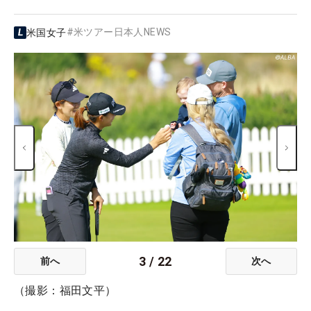
#
米ツアー日本人NEWS
米国女子
3
/
22
前へ
次へ
（撮影：福田文平）