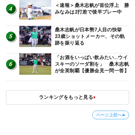
＜速報＞桑木志帆が首位浮上 勝
4
みなみは2打差で後半プレー中
桑木志帆が日本勢7人目の快挙
5
23歳ショットメーカー、その軌
跡を振り返る
「お酒をいっぱい飲みたい…ウイ
6
スキーのソーダ割を」 桑木志帆
が全英制覇【優勝会見一問一答】
ランキングをもっと見る
ページ上部へ