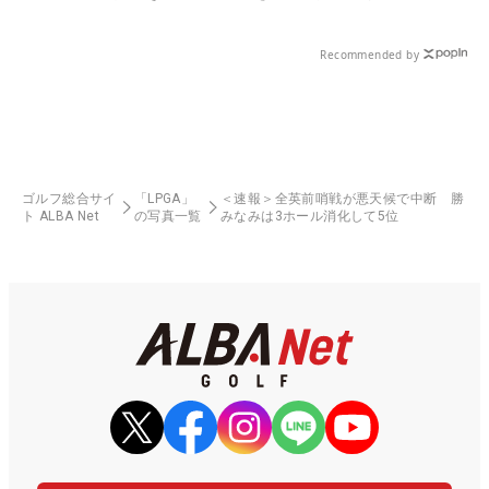
Recommended by
ゴルフ総合サイ
「LPGA」
＜速報＞全英前哨戦が悪天候で中断 勝
ト ALBA Net
の写真一覧
みなみは3ホール消化して5位