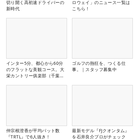
切り開く高初速ドライバーの
ロウェイ」のニュース一覧は
新時代
こちら！
インター5分、都心から60分
ゴルフの熱狂を、つくる仕
のフラットな美観コース。大
事。｜スタッフ募集中
栄カントリー俱楽部（千葉
県）
仲宗根澄香が平均パット数
最新モデル『FJクオンタム』
『TRTL』で6人抜き！
を石井良介プロがチェック