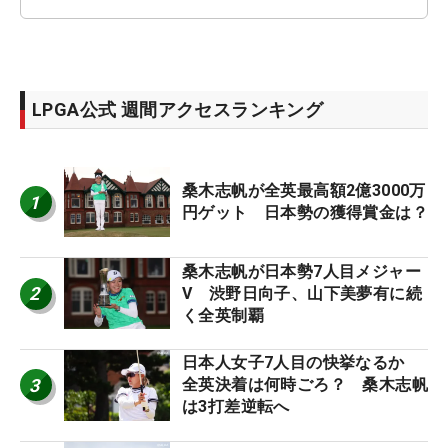
LPGA公式 週間アクセスランキング
桑木志帆が全英最高額2億3000万
1
円ゲット 日本勢の獲得賞金は？
桑木志帆が日本勢7人目メジャー
2
V 渋野日向子、山下美夢有に続
く全英制覇
日本人女子7人目の快挙なるか
3
全英決着は何時ごろ？ 桑木志帆
は3打差逆転へ