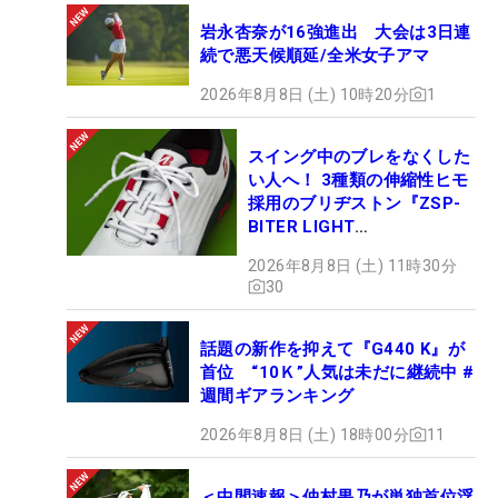
岩永杏奈が16強進出 大会は3日連
続で悪天候順延/全米女子アマ
2026年8月8日 (土) 10時20分
1
スイング中のブレをなくした
い人へ！ 3種類の伸縮性ヒモ
採用のブリヂストン『ZSP-
BITER LIGHT
MAGICLACE』、8月8日デビ
2026年8月8日 (土) 11時30分
ュー
30
話題の新作を抑えて『G440 K』が
首位 “10Ｋ”人気は未だに継続中 #
週間ギアランキング
2026年8月8日 (土) 18時00分
11
＜中間速報＞仲村果乃が単独首位浮