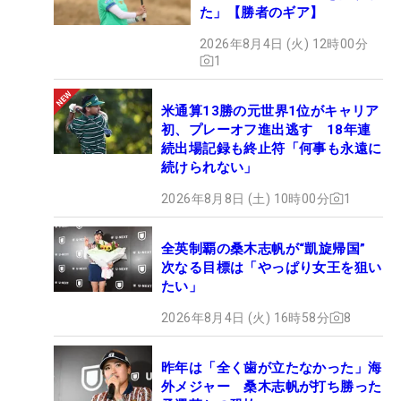
た」【勝者のギア】
2026年8月4日 (火) 12時00分
1
米通算13勝の元世界1位がキャリア
初、プレーオフ進出逃す 18年連
続出場記録も終止符「何事も永遠に
続けられない」
2026年8月8日 (土) 10時00分
1
全英制覇の桑木志帆が“凱旋帰国”
次なる目標は「やっぱり女王を狙い
たい」
2026年8月4日 (火) 16時58分
8
昨年は「全く歯が立たなかった」海
外メジャー 桑木志帆が打ち勝った