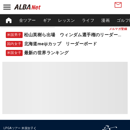
全ツアー
ギア
レッスン
ライフ
漫画
ゴルフ
メルマガ登録
松山英樹ら出場 ウィンダム選手権のリーダーボード
米国男子
北海道meijiカップ リーダーボード
国内女子
最新の世界ランキング
米国女子
LPGAツアー
米国女子