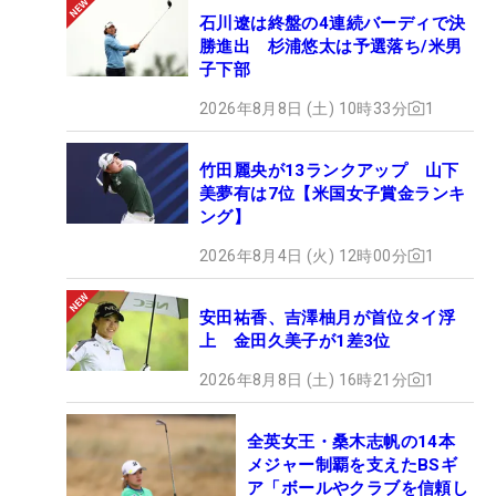
石川遼は終盤の4連続バーディで決
勝進出 杉浦悠太は予選落ち/米男
子下部
2026年8月8日 (土) 10時33分
1
竹田麗央が13ランクアップ 山下
美夢有は7位【米国女子賞金ランキ
ング】
2026年8月4日 (火) 12時00分
1
安田祐香、吉澤柚月が首位タイ浮
上 金田久美子が1差3位
2026年8月8日 (土) 16時21分
1
全英女王・桑木志帆の14本
メジャー制覇を支えたBSギ
ア「ボールやクラブを信頼し