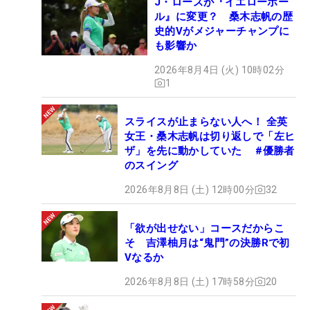
J・ローズが『イエローボー
ル』に変更？ 桑木志帆の歴
史的Vがメジャーチャンプに
も影響か
2026年8月4日 (火) 10時02分
1
スライスが止まらない人へ！ 全英
女王・桑木志帆は切り返しで「左ヒ
ザ」を先に動かしていた #優勝者
のスイング
2026年8月8日 (土) 12時00分
32
「欲が出せない」コースだからこ
そ 吉澤柚月は“鬼門”の決勝Rで初
Vなるか
2026年8月8日 (土) 17時58分
20