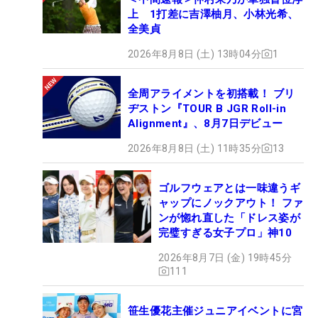
上 1打差に吉澤柚月、小林光希、
全美貞
2026年8月8日 (土) 13時04分
1
全周アライメントを初搭載！ ブリ
ヂストン『TOUR B JGR Roll-in
Alignment』、8月7日デビュー
2026年8月8日 (土) 11時35分
13
ゴルフウェアとは一味違うギ
ャップにノックアウト！ ファ
ンが惚れ直した「ドレス姿が
完璧すぎる女子プロ」神10
2026年8月7日 (金) 19時45分
111
笹生優花主催ジュニアイベントに宮