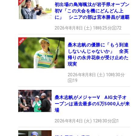
初出場の鳥海颯汰が岩手県オープン
初V「この大会を機にどんどん上
に」 シニアの部は宮本勝昌が連覇
2026年8月8日 (土) 18時25分
72
桑木志帆の優勝に「もう到達
しないんじゃないか」 全英
帰りの永井花奈が受け止めた
現実
2026年8月8日 (土) 10時30分
19
桑木志帆がメジャーV AIG女子オ
ープンは過去最多の5万5000人が来
場
2026年8月4日 (火) 12時30分
1