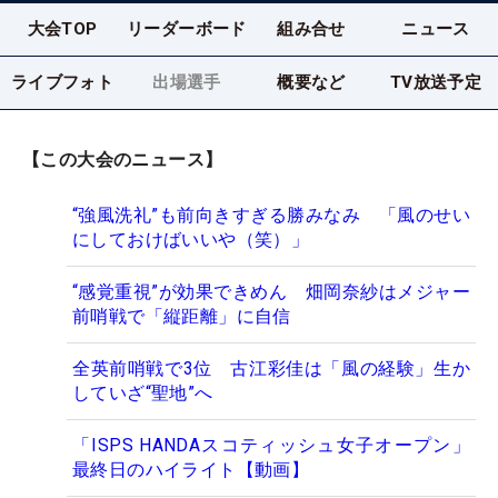
大会TOP
リーダーボード
組み合せ
ニュース
ライブフォト
出場選手
概要など
TV放送予定
【この大会のニュース】
“強風洗礼”も前向きすぎる勝みなみ 「風のせい
にしておけばいいや（笑）」
“感覚重視”が効果できめん 畑岡奈紗はメジャー
前哨戦で「縦距離」に自信
全英前哨戦で3位 古江彩佳は「風の経験」生か
していざ“聖地”へ
「ISPS HANDAスコティッシュ女子オープン」
最終日のハイライト【動画】