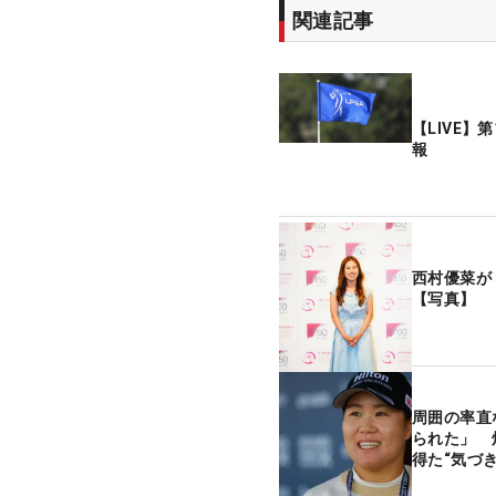
関連記事
【LIVE】
報
西村優菜が
【写真】
周囲の率直
られた」 
得た“気づき