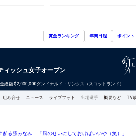
賞金ランキング
年間日程
ポイント
 スコティッシュ女子オープン
金総額
$2,000,000
ダンドナルド・リンクス（スコットランド）
組み合せ
ニュース
ライブフォト
出場選手
概要など
TV
きすぎる勝みなみ 「風のせいにしておけばいいや（笑）」