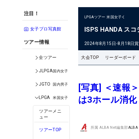
注目！
LPGAツアー
米国女子
ISPS HANDA
女子プロ写真館
ツアー情報
2024年8月15日-8月18日
賞
大会TOP
リーダーボード
全ツアー
JLPGA
国内女子
JGTO
国内男子
[写真] ＜速
は3ホール消化
LPGA
米国女子
ツアーメニ
ュー
所属
ALBA Net編集部
ALBA
ツアーTOP