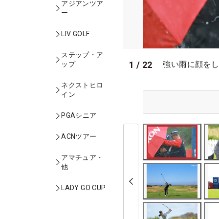
アジアンツア
ー
LIV GOLF
ステップ・ア
1
/
22
強い雨に顔をし
ップ
ネクストヒロ
イン
PGAシニア
ACNツアー
アマチュア・
他
LADY GO CUP