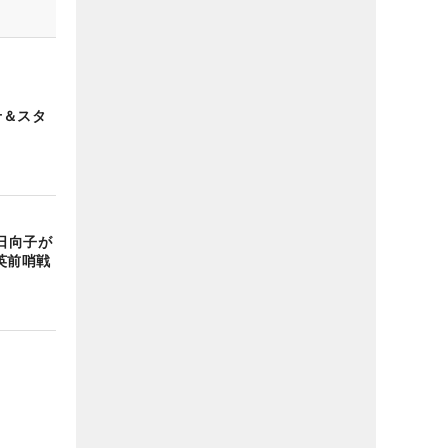
せ＆スタ
日向子が
英前哨戦