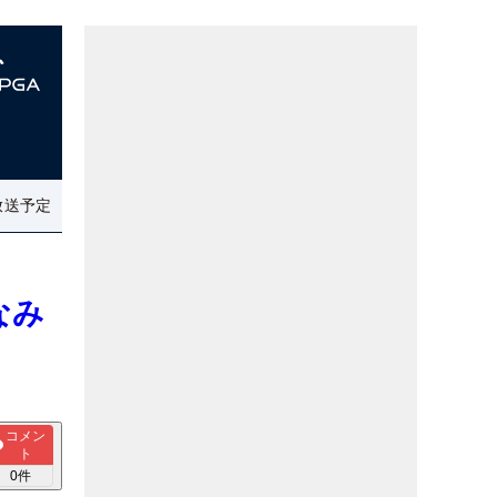
放送予定
なみ
コメン
ト
0
件