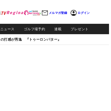
メルマガ登録
ログイン
Sニュース
ゴルフ場予約
連載
プレゼント
しの打感が秀逸 『トゥーロンパター』