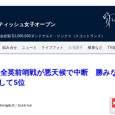
 スコティッシュ女子オープン
金総額
$2,000,000
ダンドナルド・リンクス（スコットランド）
組み合せ
ニュース
ライブフォト
出場選手
概要など
TV
報＞全英前哨戦が悪天候で中断 勝み
して5位
 Net編集部
/
ALBA Net