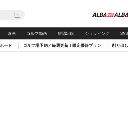
漫画
ゴルフ動画
雑誌出版
ショッピング
SN
ボード
ゴルフ場予約／毎週更新！限定優待プラン
削り出