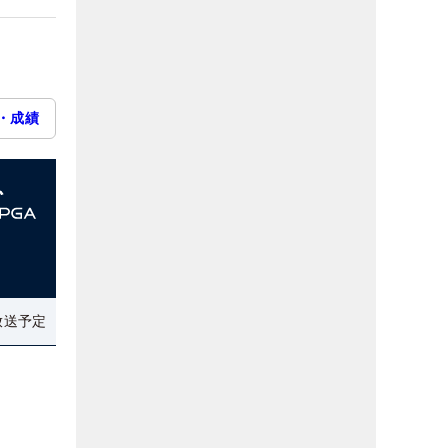
・成績
放送予定