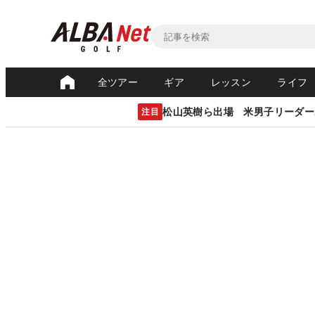
全ツアー
ギア
レッスン
ライフ
松山英樹ら出場 米男子リーダー
注目