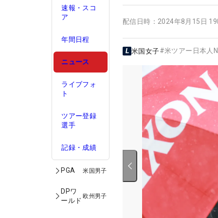
速報・スコ
ア
配信日時：
2024年8月15日 1
年間日程
#
米ツアー日本人N
米国女子
ニュース
ライブフォ
ト
ツアー登録
選手
記録・成績
PGA
米国男子
DPワ
欧州男子
ールド