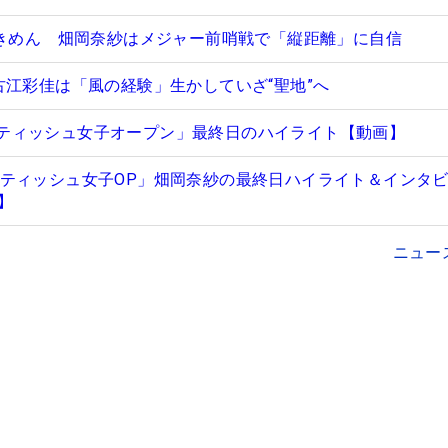
できめん 畑岡奈紗はメジャー前哨戦で「縦距離」に自信
古江彩佳は「風の経験」生かしていざ“聖地”へ
Aスコティッシュ女子オープン」最終日のハイライト【動画】
A スコティッシュ女子OP」畑岡奈紗の最終日ハイライト＆インタ
】
ニュー