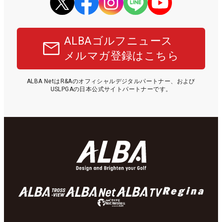
ALBAゴルフニュース
メルマガ登録はこちら
ALBA NetはR&Aのオフィシャルデジタルパートナー、および
USLPGAの日本公式サイトパートナーです。