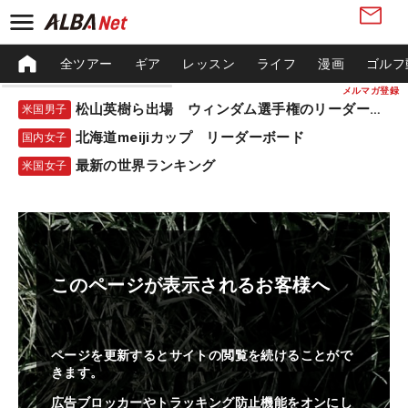
全ツアー
ギア
レッスン
ライフ
漫画
ゴルフ
メルマガ登録
松山英樹ら出場 ウィンダム選手権のリーダーボード
米国男子
北海道meijiカップ リーダーボード
国内女子
最新の世界ランキング
米国女子
このページが表示されるお客様へ
ページを更新するとサイトの閲覧を続けることがで
きます。
広告ブロッカーやトラッキング防止機能をオンにし