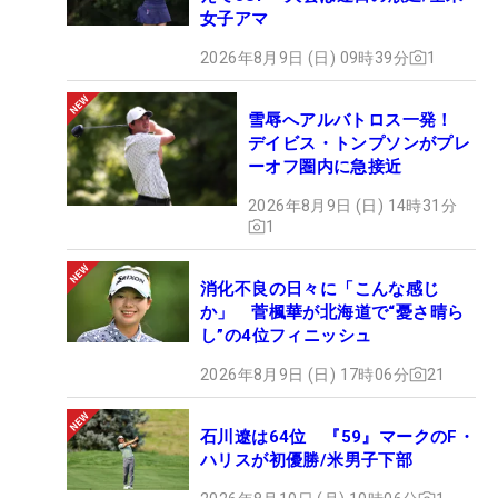
女子アマ
2026年8月9日 (日) 09時39分
1
雪辱へアルバトロス一発！
デイビス・トンプソンがプレ
ーオフ圏内に急接近
2026年8月9日 (日) 14時31分
1
消化不良の日々に「こんな感じ
か」 菅楓華が北海道で“憂さ晴ら
し”の4位フィニッシュ
2026年8月9日 (日) 17時06分
21
石川遼は64位 『59』マークのF・
ハリスが初優勝/米男子下部