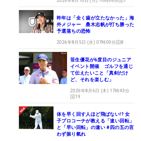
2026年8月10日 (月) 10時06分
1
昨年は「全く歯が立たなかった」海
外メジャー 桑木志帆が打ち勝った
予選落ちの恐怖
2026年8月5日 (水) 07時00分
8
笹生優花が6度目のジュニア
イベント開催 ゴルフを通じ
て伝えたいこと「真剣だけ
ど、それを楽しむ」
2026年8月6日 (木) 17時43分
19
体を早く回す人ほど飛ばない!? 女
子プロコーチが教える「速い回転」
と「早い回転」の違い #四の五の言
わず振り氣れ