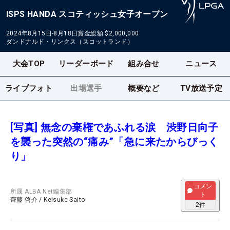
ISPS HANDA スコティッシュ女子オープン
2024年8月15日-8月18日
賞金総額
$2,000,000
ダンドナルド・リンクス（スコットランド）
大会TOP
リーダーボード
組み合せ
ニュース
ライブフォト
出場選手
概要など
TV放送予定
[写真] 無念の棄権であふれる涙 渋野日向子
を襲った突然の“痛み”「急に来たからびっく
り」
コメン
所属
ALBA Net編集部
ト
齊藤 啓介
/
Keisuke Saito
2
件