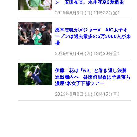
ン 安田祐香、永井花奈2差追走
2026年8月9日 (日) 11時32分
1
桑木志帆がメジャーV AIG女子オ
ープンは過去最多の5万5000人が来
場
2026年8月4日 (火) 12時30分
1
伊藤二花は「69」と巻き返し決勝
進出圏内へ 谷田侑里香は予選落ち
濃厚/米女子下部ツアー
2026年8月8日 (土) 10時15分
1