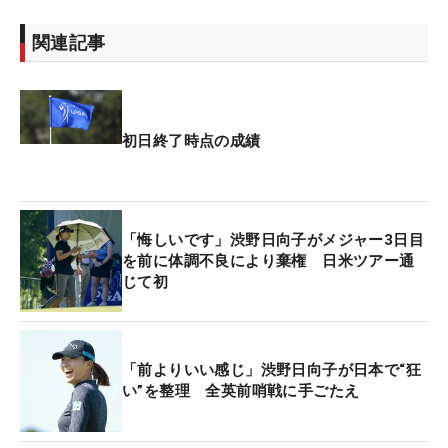
関連記事
初日終了時点の成績
「悔しいです」渋野日向子がメジャー3日目
を前に体調不良により棄権 日米ツアー通
じて初
「前よりいい感じ」渋野日向子が日本で“狂
い”を整理 全英前哨戦に手ごたえ