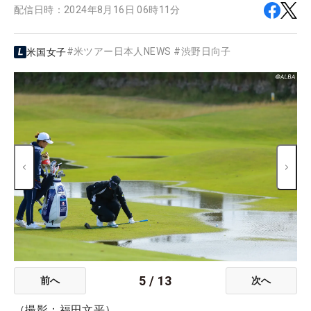
配信日時：
2024年8月16日 06時11分
#
米ツアー日本人NEWS
#
渋野日向子
米国女子
5
/
13
前へ
次へ
（撮影：福田文平）