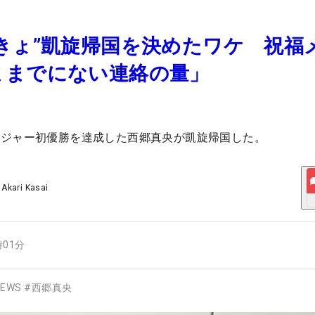
きょ”凱旋帰国を決めたワケ 祝福
ままでにない連絡の量」
メジャー初優勝を達成した西郷真央が凱旋帰国した。
/
Akari Kasai
時01分
EWS
#
西郷真央