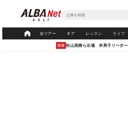
全ツアー
ギア
レッスン
ライフ
松山英樹ら出場 米男子リーダー
注目