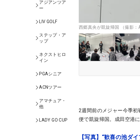
アジアンツア
ー
LIV GOLF
西郷真央が凱旋帰国 （撮影：A
ステップ・ア
ップ
ネクストヒロ
イン
PGAシニア
ACNツアー
アマチュア・
他
2週間前のメジャー今季初
便で凱旋帰国。成田空港
LADY GO CUP
【写真】“歓喜の池ダイ