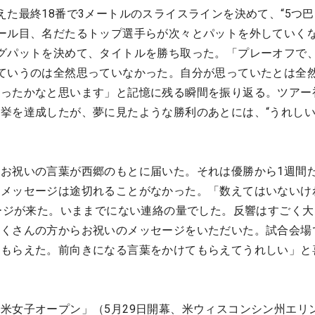
えた最終18番で3メートルのスライスラインを決めて、“5つ巴
ール目、名だたるトップ選手らが次々とパットを外していく
グパットを決めて、タイトルを勝ち取った。「プレーオフで
ていうのは全然思っていなかった。自分が思っていたとは全
だったかなと思います」と記憶に残る瞬間を振り返る。ツアー
挙を達成したが、夢に見たような勝利のあとには、“うれし
お祝いの言葉が西郷のもとに届いた。それは優勝から1週間
のメッセージは途切れることがなかった。「数えてはいないけ
セージが来た。いままでにない連絡の量でした。反響はすごく大
たくさんの方からお祝いのメッセージをいただいた。試合会場
てもらえた。前向きになる言葉をかけてもらえてうれしい」と
米女子オープン」（5月29日開幕、米ウィスコンシン州エリ