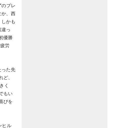
”のプレ
なか、西
、しかも
然違っ
初優勝
い疲労
たった先
れど、
きく
でもい
喜びを
ンヒル