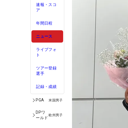
速報・スコ
ア
年間日程
ニュース
ライブフォ
ト
ツアー登録
選手
記録・成績
PGA
米国男子
DPワ
欧州男子
ールド