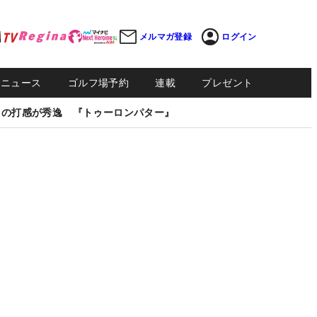
メルマガ登録
ログイン
Sニュース
ゴルフ場予約
連載
プレゼント
しの打感が秀逸 『トゥーロンパター』