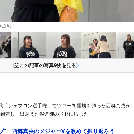
LBA）
この記事の写真
9
枚を見る
戦「シェブロン選手権」でツアー初優勝を飾った西郷真央が、
に到着し、出迎えた報道陣の取材に応じた。
ブ” 西郷真央のメジャーVを改めて振り返ろう