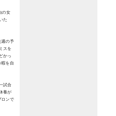
由の女
いた
先週の予
ミスを
どかっ
休暇を自
一試合
休養が
ブロンで