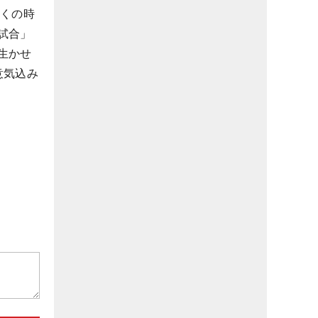
多くの時
試合」
生かせ
意気込み