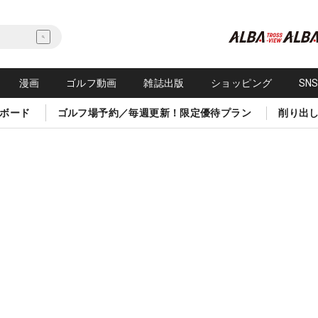
漫画
ゴルフ動画
雑誌出版
ショッピング
SN
ボード
ゴルフ場予約／毎週更新！限定優待プラン
削り出