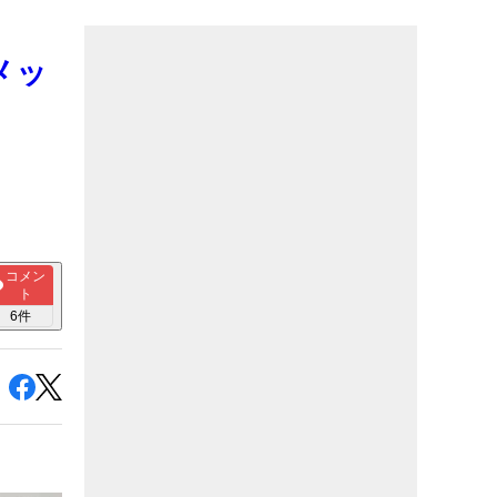
メッ
コメン
ト
6
件