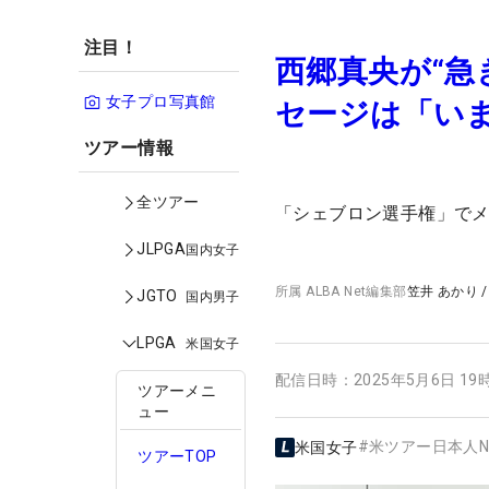
注目！
西郷真央が“急
女子プロ写真館
セージは「い
ツアー情報
全ツアー
「シェブロン選手権」で
JLPGA
国内女子
所属
ALBA Net編集部
笠井 あかり
JGTO
国内男子
LPGA
米国女子
配信日時：
2025年5月6日 19
ツアーメニ
ュー
#
米ツアー日本人N
米国女子
ツアーTOP