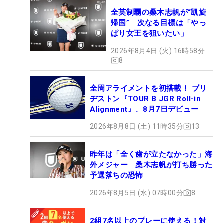
全英制覇の桑木志帆が“凱旋
帰国” 次なる目標は「やっ
ぱり女王を狙いたい」
2026年8月4日 (火) 16時58分
8
全周アライメントを初搭載！ ブリ
ヂストン『TOUR B JGR Roll-in
Alignment』、8月7日デビュー
2026年8月8日 (土) 11時35分
13
昨年は「全く歯が立たなかった」海
外メジャー 桑木志帆が打ち勝った
予選落ちの恐怖
2026年8月5日 (水) 07時00分
8
2組7名以上のプレーに使える！対