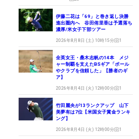
伊藤二花は「69」と巻き返し決勝
進出圏内へ 谷田侑里香は予選落ち
濃厚/米女子下部ツアー
2026年8月8日 (土) 10時15分
1
全英女王・桑木志帆の14本 メジ
ャー制覇を支えたBSギア「ボール
やクラブを信頼した」【勝者のギ
ア】
2026年8月4日 (火) 12時00分
1
竹田麗央が13ランクアップ 山下
美夢有は7位【米国女子賞金ランキ
ング】
2026年8月4日 (火) 12時00分
1