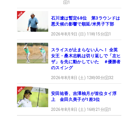
1
石川遼は暫定68位 第3ラウンドは
悪天候の影響で順延/米男子下部
2026年8月9日 (日) 11時15分
1
スライスが止まらない人へ！ 全英
女王・桑木志帆は切り返しで「左ヒ
ザ」を先に動かしていた #優勝者
のスイング
2026年8月8日 (土) 12時00分
32
安田祐香、吉澤柚月が首位タイ浮
上 金田久美子が1差3位
2026年8月8日 (土) 16時21分
1