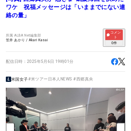
ワケ 祝福メッセージは「いままでにない連
絡の量」
コメン
所属
ALBA Net編集部
ト
笠井 あかり
/
Akari Kasai
0
件
配信日時：
2025年5月6日 19時01分
#
米ツアー日本人NEWS
#
西郷真央
米国女子