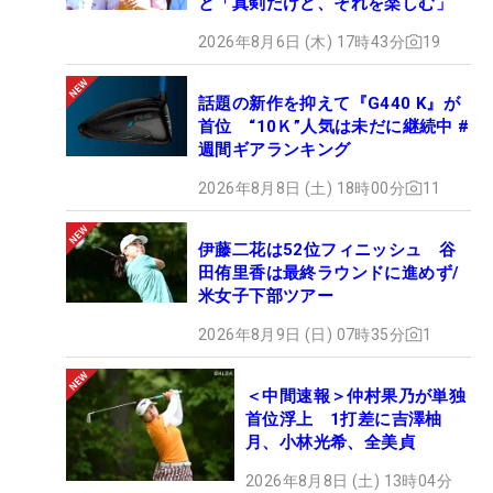
と「真剣だけど、それを楽しむ」
2026年8月6日 (木) 17時43分
19
話題の新作を抑えて『G440 K』が
首位 “10Ｋ”人気は未だに継続中 #
週間ギアランキング
2026年8月8日 (土) 18時00分
11
伊藤二花は52位フィニッシュ 谷
田侑里香は最終ラウンドに進めず/
米女子下部ツアー
2026年8月9日 (日) 07時35分
1
＜中間速報＞仲村果乃が単独
首位浮上 1打差に吉澤柚
月、小林光希、全美貞
2026年8月8日 (土) 13時04分