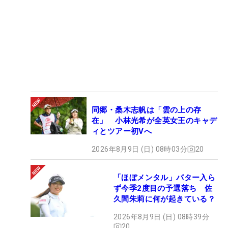
同郷・桑木志帆は「雲の上の存
在」 小林光希が全英女王のキャデ
ィとツアー初Vへ
2026年8月9日 (日) 08時03分
20
「ほぼメンタル」パター入ら
ず今季2度目の予選落ち 佐
久間朱莉に何が起きている？
2026年8月9日 (日) 08時39分
20