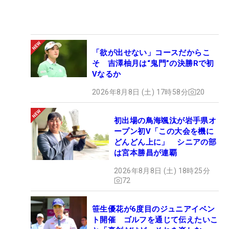
「欲が出せない」コースだからこ
そ 吉澤柚月は“鬼門”の決勝Rで初
Vなるか
2026年8月8日 (土) 17時58分
20
初出場の鳥海颯汰が岩手県オ
ープン初V「この大会を機に
どんどん上に」 シニアの部
は宮本勝昌が連覇
2026年8月8日 (土) 18時25分
72
笹生優花が6度目のジュニアイベン
ト開催 ゴルフを通じて伝えたいこ