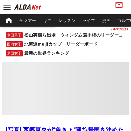
全ツアー
ギア
レッスン
ライフ
漫画
ゴルフ
メルマガ登録
松山英樹ら出場 ウィンダム選手権のリーダーボード
米国男子
北海道meijiカップ リーダーボード
国内女子
最新の世界ランキング
米国女子
[写真] 西郷真央が“急きょ”凱旋帰国を決めた