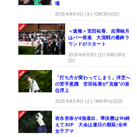
場
2026年8月4日 (火) 12時30分
1
＜速報＞安田祐香、吉澤柚月
はパー発進 大混戦の最終ラ
ウンドがスタート
2026年8月9日 (日) 09時28分
1
「打ち方が変わってしまう」洋芝へ
の苦手意識 安田祐香が“克服”の首
位浮上
2026年8月8日 (土) 18時49分
20
岩永杏奈が4強進出、準決勝は9H終
えて3UP 大会は連日の順延/全米
女子アマ