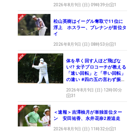
2026年8月9日 (日) 09時39分
1
松山英樹はイーグル奪取で11位に
浮上 ホスラー、ブレナンが首位タ
イ
2026年8月9日 (日) 08時53分
1
体を早く回す人ほど飛ばな
い!? 女子プロコーチが教える
「速い回転」と「早い回転」
の違い #四の五の言わず振り
氣れ
2026年8月9日 (日) 12時00分
31
＜速報＞吉澤柚月が単独首位ター
ン 安田祐香、永井花奈2差追走
2026年8月9日 (日) 11時32分
1