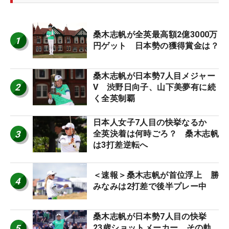
桑木志帆が全英最高額2億3000万
1
円ゲット 日本勢の獲得賞金は？
桑木志帆が日本勢7人目メジャー
2
V 渋野日向子、山下美夢有に続
く全英制覇
日本人女子7人目の快挙なるか
3
全英決着は何時ごろ？ 桑木志帆
は3打差逆転へ
＜速報＞桑木志帆が首位浮上 勝
4
みなみは2打差で後半プレー中
桑木志帆が日本勢7人目の快挙
5
23歳ショットメーカー、その軌