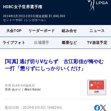
HSBC女子世界選手権
2024年2月29日-3月3日
賞金総額
$1,800,000
セントーサGC（シンガポール）
大会TOP
リーダーボード
組み合せ
ニュース
ライブフォト
出場選手
概要など
TV放送予定
[写真] 逃げ切りVならず 古江彩佳が悔やむ
一打「懲りずにしっかりいくだけ」
コメン
所属
ALBA Net編集部
ト
笠井 あかり
/
Akari Kasai
0
件
配信日時：
2024年3月3日 16時24分