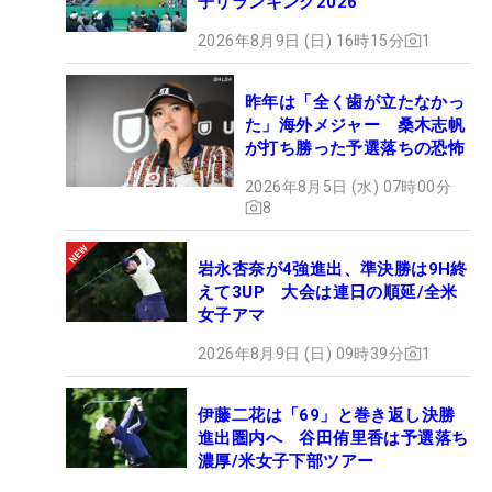
子リランキング2026
2026年8月9日 (日) 16時15分
1
昨年は「全く歯が立たなかっ
た」海外メジャー 桑木志帆
が打ち勝った予選落ちの恐怖
2026年8月5日 (水) 07時00分
8
岩永杏奈が4強進出、準決勝は9H終
えて3UP 大会は連日の順延/全米
女子アマ
2026年8月9日 (日) 09時39分
1
伊藤二花は「69」と巻き返し決勝
進出圏内へ 谷田侑里香は予選落ち
濃厚/米女子下部ツアー