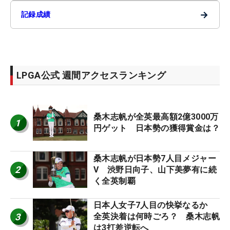
→
記録成績
LPGA公式 週間アクセスランキング
桑木志帆が全英最高額2億3000万
1
円ゲット 日本勢の獲得賞金は？
桑木志帆が日本勢7人目メジャー
2
V 渋野日向子、山下美夢有に続
く全英制覇
日本人女子7人目の快挙なるか
3
全英決着は何時ごろ？ 桑木志帆
は3打差逆転へ