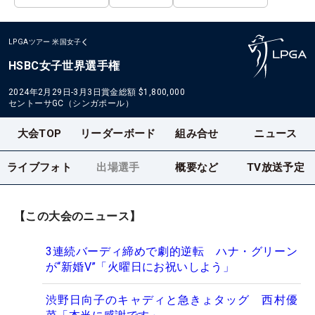
LPGAツアー
米国女子
HSBC女子世界選手権
2024年2月29日-3月3日
賞金総額
$1,800,000
セントーサGC（シンガポール）
大会TOP
リーダーボード
組み合せ
ニュース
ライブフォト
出場選手
概要など
TV放送予定
【この大会のニュース】
3連続バーディ締めで劇的逆転 ハナ・グリーン
が“新婚V”「火曜日にお祝いしよう」
渋野日向子のキャディと急きょタッグ 西村優