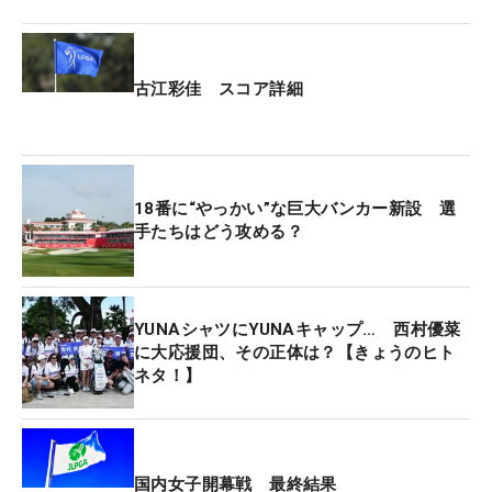
古江彩佳 スコア詳細
18番に“やっかい”な巨大バンカー新設 選
手たちはどう攻める？
YUNAシャツにYUNAキャップ… 西村優菜
に大応援団、その正体は？【きょうのヒト
ネタ！】
国内女子開幕戦 最終結果