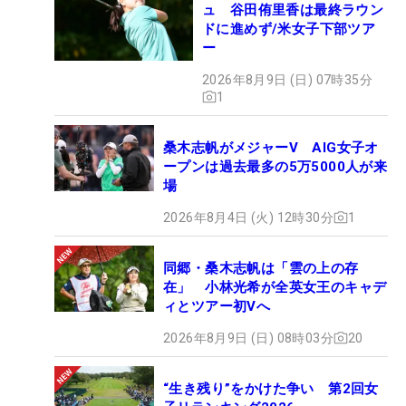
ュ 谷田侑里香は最終ラウン
ドに進めず/米女子下部ツア
ー
2026年8月9日 (日) 07時35分
1
桑木志帆がメジャーV AIG女子オ
ープンは過去最多の5万5000人が来
場
2026年8月4日 (火) 12時30分
1
同郷・桑木志帆は「雲の上の存
在」 小林光希が全英女王のキャデ
ィとツアー初Vへ
2026年8月9日 (日) 08時03分
20
“生き残り”をかけた争い 第2回女