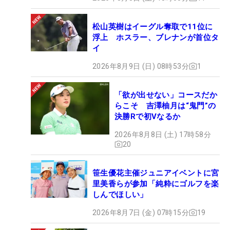
松山英樹はイーグル奪取で11位に
浮上 ホスラー、ブレナンが首位タ
イ
2026年8月9日 (日) 08時53分
1
「欲が出せない」コースだか
らこそ 吉澤柚月は“鬼門”の
決勝Rで初Vなるか
2026年8月8日 (土) 17時58分
20
笹生優花主催ジュニアイベントに宮
里美香らが参加「純粋にゴルフを楽
しんでほしい」
2026年8月7日 (金) 07時15分
19