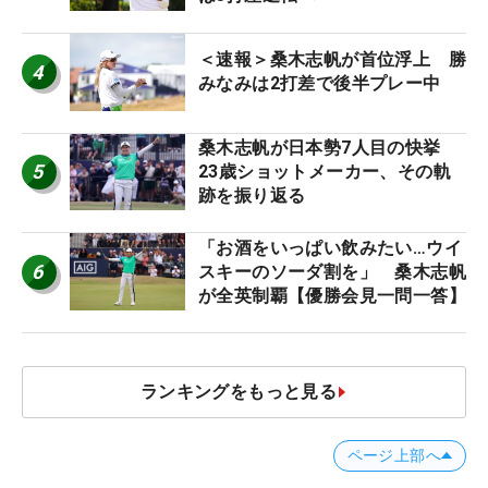
＜速報＞桑木志帆が首位浮上 勝
4
みなみは2打差で後半プレー中
桑木志帆が日本勢7人目の快挙
5
23歳ショットメーカー、その軌
跡を振り返る
「お酒をいっぱい飲みたい…ウイ
6
スキーのソーダ割を」 桑木志帆
が全英制覇【優勝会見一問一答】
ランキングをもっと見る
ページ上部へ