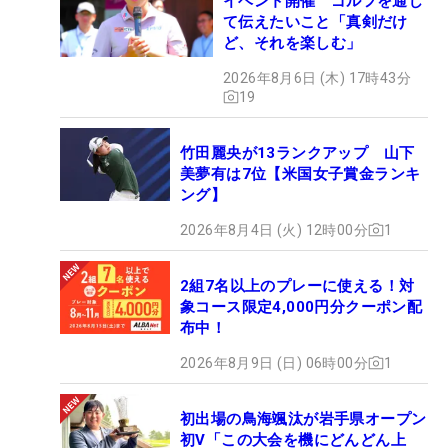
イベント開催 ゴルフを通じ
て伝えたいこと「真剣だけ
ど、それを楽しむ」
2026年8月6日 (木) 17時43分
19
竹田麗央が13ランクアップ 山下
美夢有は7位【米国女子賞金ランキ
ング】
2026年8月4日 (火) 12時00分
1
2組7名以上のプレーに使える！対
象コース限定4,000円分クーポン配
布中！
2026年8月9日 (日) 06時00分
1
初出場の鳥海颯汰が岩手県オープン
初V「この大会を機にどんどん上