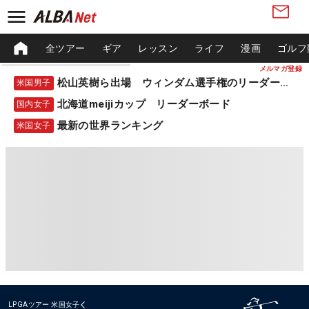
全ツアー
ギア
レッスン
ライフ
漫画
ゴルフ
メルマガ登録
松山英樹ら出場 ウィンダム選手権のリーダーボード
米国男子
北海道meijiカップ リーダーボード
国内女子
最新の世界ランキング
米国女子
LPGAツアー
米国女子