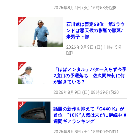
2026年8月4日 (火) 16時58分
8
石川遼は暫定68位 第3ラウ
ンドは悪天候の影響で順延/
米男子下部
2026年8月9日 (日) 11時15分
1
「ほぼメンタル」パター入らず今季
2度目の予選落ち 佐久間朱莉に何
が起きている？
2026年8月9日 (日) 08時39分
20
話題の新作を抑えて『G440 K』が
首位 “10Ｋ”人気は未だに継続中 #
週間ギアランキング
2026年8月8日 (土) 18時00分
11