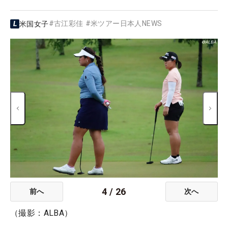
#
古江彩佳
#
米ツアー日本人NEWS
米国女子
4
/
26
前へ
次へ
（撮影：ALBA）