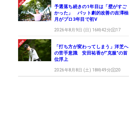
予選落ち続きの1年目は「壁がすご
かった」 パット劇的改善の吉澤柚
月がプロ3年目で初V
2026年8月9日 (日) 16時42分
17
「打ち方が変わってしまう」洋芝へ
の苦手意識 安田祐香が“克服”の首
位浮上
2026年8月8日 (土) 18時49分
20