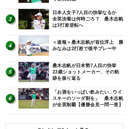
日本人女子7人目の快挙なるか
3
全英決着は何時ごろ？ 桑木志帆
は3打差逆転へ
＜速報＞桑木志帆が首位浮上 勝
4
みなみは2打差で後半プレー中
桑木志帆が日本勢7人目の快挙
5
23歳ショットメーカー、その軌
跡を振り返る
「お酒をいっぱい飲みたい…ウイ
6
スキーのソーダ割を」 桑木志帆
が全英制覇【優勝会見一問一答】