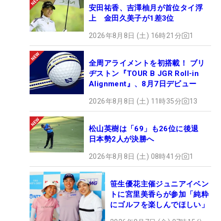
安田祐香、吉澤柚月が首位タイ浮
上 金田久美子が1差3位
2026年8月8日 (土) 16時21分
1
全周アライメントを初搭載！ ブリ
ヂストン『TOUR B JGR Roll-in
Alignment』、8月7日デビュー
2026年8月8日 (土) 11時35分
13
松山英樹は「69」も26位に後退
日本勢2人が決勝へ
2026年8月8日 (土) 08時41分
1
笹生優花主催ジュニアイベン
トに宮里美香らが参加「純粋
にゴルフを楽しんでほしい」