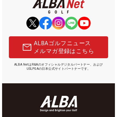
ALBAゴルフニュース
メルマガ登録はこちら
ALBA NetはR&Aのオフィシャルデジタルパートナー、および
USLPGAの日本公式サイトパートナーです。