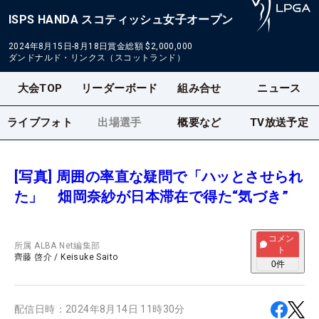
ISPS HANDA スコティッシュ女子オープン
2024年8月15日-8月18日
賞金総額
$2,000,000
ダンドナルド・リンクス（スコットランド）
大会TOP
リーダーボード
組み合せ
ニュース
ライブフォト
出場選手
概要など
TV放送予定
[写真] 周囲の率直な疑問で「ハッとさせられ
た」 畑岡奈紗が日本滞在で得た“気づき”
コメン
所属
ALBA Net編集部
ト
齊藤 啓介
/
Keisuke Saito
0
件
配信日時：
2024年8月14日 11時30分