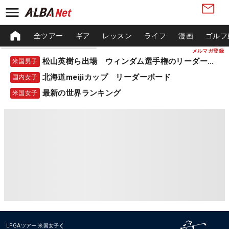
全ツアー
ギア
レッスン
ライフ
漫画
ゴルフ
メルマガ登録
松山英樹ら出場 ウィンダム選手権のリーダーボード
米国男子
北海道meijiカップ リーダーボード
国内女子
最新の世界ランキング
米国女子
LPGAツアー
米国女子