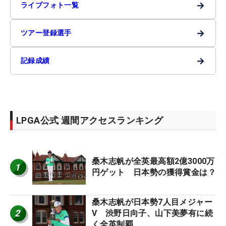
→
ライブフォト一覧
→
ツアー登録選手
→
記録成績
LPGA公式 週間アクセスランキング
桑木志帆が全英最高額2億3000万
1
円ゲット 日本勢の獲得賞金は？
桑木志帆が日本勢7人目メジャー
2
V 渋野日向子、山下美夢有に続
く全英制覇