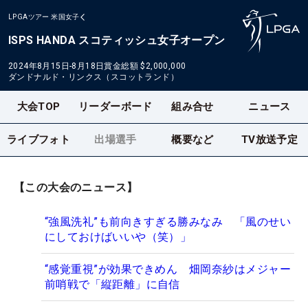
LPGAツアー
米国女子
ISPS HANDA スコティッシュ女子オープン
2024年8月15日-8月18日
賞金総額
$2,000,000
ダンドナルド・リンクス（スコットランド）
大会TOP
リーダーボード
組み合せ
ニュース
ライブフォト
出場選手
概要など
TV放送予定
【この大会のニュース】
“強風洗礼”も前向きすぎる勝みなみ 「風のせい
にしておけばいいや（笑）」
“感覚重視”が効果できめん 畑岡奈紗はメジャー
前哨戦で「縦距離」に自信