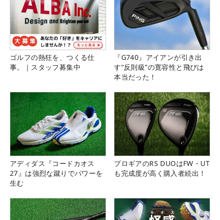
ゴルフの熱狂を、つくる仕
『G740』アイアンが引き出
事。｜スタッフ募集中
す“反則級”の寛容性と飛びは
本当だった！
アディダス『コードカオス
プロギアのRS DUOはFW・UT
27』は強烈な蹴りでパワーを
も完成度が高く購入者続出！
生む