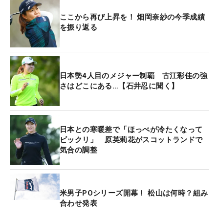
ここから再び上昇を！ 畑岡奈紗の今季成績
を振り返る
日本勢4人目のメジャー制覇 古江彩佳の強
さはどこにある…【石井忍に聞く】
日本との寒暖差で「ほっぺが冷たくなって
ビックリ」 原英莉花がスコットランドで
気合の調整
米男子POシリーズ開幕！ 松山は何時？組み
合わせ発表