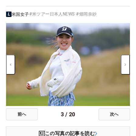
#
米ツアー日本人NEWS
#
畑岡奈紗
米国女子
3
/
20
前へ
次へ
この写真の記事を読む