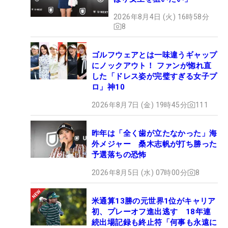
2026年8月4日 (火) 16時58分
8
ゴルフウェアとは一味違うギャップ
にノックアウト！ ファンが惚れ直
した「ドレス姿が完璧すぎる女子プ
ロ」神10
2026年8月7日 (金) 19時45分
111
昨年は「全く歯が立たなかった」海
外メジャー 桑木志帆が打ち勝った
予選落ちの恐怖
2026年8月5日 (水) 07時00分
8
米通算13勝の元世界1位がキャリア
初、プレーオフ進出逃す 18年連
続出場記録も終止符「何事も永遠に