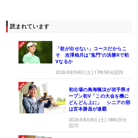
読まれています
「欲が出せない」コースだからこ
そ 吉澤柚月は“鬼門”の決勝Rで初
Vなるか
2026年8月8日 (土) 17時58分
20
初出場の鳥海颯汰が岩手県オ
ープン初V「この大会を機に
どんどん上に」 シニアの部
は宮本勝昌が連覇
2026年8月8日 (土) 18時25分
72