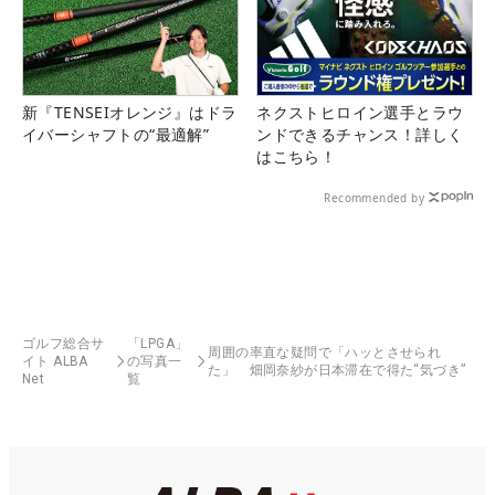
新『TENSEIオレンジ』はドラ
ネクストヒロイン選手とラウ
イバーシャフトの“最適解”
ンドできるチャンス！詳しく
はこちら！
Recommended by
ゴルフ総合サ
「LPGA」
周囲の率直な疑問で「ハッとさせられ
イト ALBA
の写真一
た」 畑岡奈紗が日本滞在で得た“気づき”
Net
覧