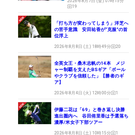
2026年8月7日 (金) 07時15分
19
「打ち方が変わってしまう」洋芝へ
の苦手意識 安田祐香が“克服”の首
位浮上
2026年8月8日 (土) 18時49分
20
全英女王・桑木志帆の14本 メジ
ャー制覇を支えたBSギア「ボール
やクラブを信頼した」【勝者のギ
ア】
2026年8月4日 (火) 12時00分
1
伊藤二花は「69」と巻き返し決勝
進出圏内へ 谷田侑里香は予選落ち
濃厚/米女子下部ツアー
2026年8月8日 (土) 10時15分
1