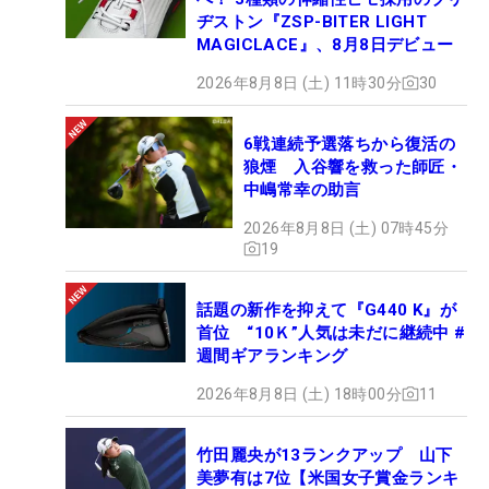
ヂストン『ZSP-BITER LIGHT
MAGICLACE』、8月8日デビュー
2026年8月8日 (土) 11時30分
30
6戦連続予選落ちから復活の
狼煙 入谷響を救った師匠・
中嶋常幸の助言
2026年8月8日 (土) 07時45分
19
話題の新作を抑えて『G440 K』が
首位 “10Ｋ”人気は未だに継続中 #
週間ギアランキング
2026年8月8日 (土) 18時00分
11
竹田麗央が13ランクアップ 山下
美夢有は7位【米国女子賞金ランキ