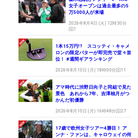
女子オープンは過去最多の5
万5000人が来場
2026年8月4日 (火) 12時30分
1
1本15万円!? スコッティ・キャメ
ロンの限定パターが即完売で堂々首
位！ #週間ギアランキング
2026年8月10日 (月) 18時00分
11
アマ時代に渋野日向子と同組で見た
景色 あれから7年、吉澤柚月がつ
かんだ初優勝
2026年8月10日 (月) 16時48分
27
17歳で欧州女子ツアー4勝目！ ア
ンナ・ファンは、キャロウェイの何