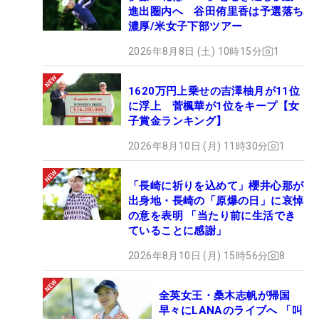
進出圏内へ 谷田侑里香は予選落ち
濃厚/米女子下部ツアー
2026年8月8日 (土) 10時15分
1
1620万円上乗せの吉澤柚月が11位
に浮上 菅楓華が1位をキープ【女
子賞金ランキング】
2026年8月10日 (月) 11時30分
1
「長崎に祈りを込めて」櫻井心那が
出身地・長崎の「原爆の日」に哀悼
の意を表明 「当たり前に生活でき
ていることに感謝」
2026年8月10日 (月) 15時56分
8
全英女王・桑木志帆が帰国
早々にLANAのライブへ 「叫