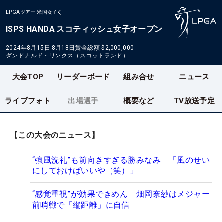
LPGAツアー
米国女子
ISPS HANDA スコティッシュ女子オープン
2024年8月15日-8月18日
賞金総額
$2,000,000
ダンドナルド・リンクス（スコットランド）
大会TOP
リーダーボード
組み合せ
ニュース
ライブフォト
出場選手
概要など
TV放送予定
【この大会のニュース】
“強風洗礼”も前向きすぎる勝みなみ 「風のせい
にしておけばいいや（笑）」
“感覚重視”が効果できめん 畑岡奈紗はメジャー
前哨戦で「縦距離」に自信