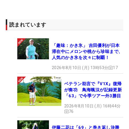
読まれています
「趣味：かき氷」 吉田優利が日本
滞在中にメロンや桃から珍味まで、
人気のかき氷を次々に制覇！
2026年8月10日 (月) 13時53分
17
ベテラン助言で『V1X』復帰
が奏功 鳥海颯汰が記録更新
「63」で今季ツアー外3勝目
2026年8月10日 (月) 16時44分
76
伊藤二花は「69」と巻き返し決勝