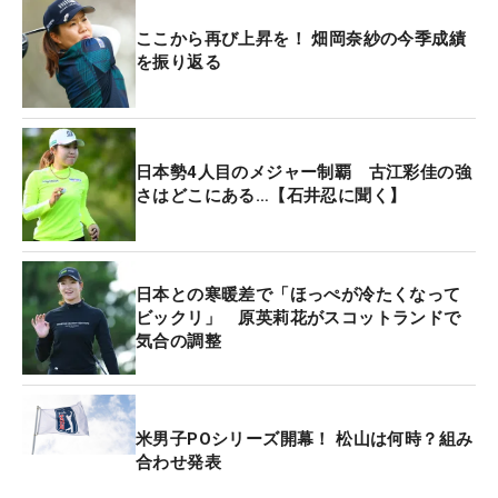
ここから再び上昇を！ 畑岡奈紗の今季成績
を振り返る
日本勢4人目のメジャー制覇 古江彩佳の強
さはどこにある…【石井忍に聞く】
日本との寒暖差で「ほっぺが冷たくなって
ビックリ」 原英莉花がスコットランドで
気合の調整
米男子POシリーズ開幕！ 松山は何時？組み
合わせ発表