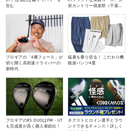
生む
栄カントリー俱楽部（千葉
県）
プロギアの「4層フェース」が
猛暑を乗り切る！ こだわり機
切り開く高初速ドライバーの
能派パンツ4選
新時代
プロギアのRS DUOはFW・UT
ネクストヒロイン選手とラウ
も完成度が高く購入者続出！
ンドできるチャンス！詳しく