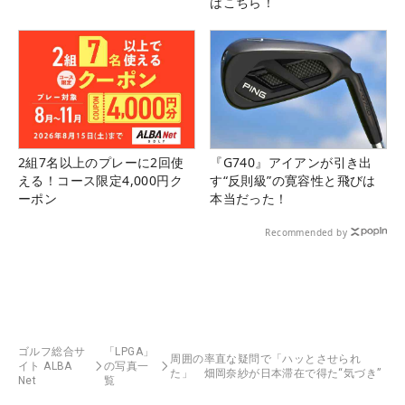
はこちら！
2組7名以上のプレーに2回使
『G740』アイアンが引き出
える！コース限定4,000円ク
す“反則級”の寛容性と飛びは
ーポン
本当だった！
Recommended by
ゴルフ総合サ
「LPGA」
周囲の率直な疑問で「ハッとさせられ
イト ALBA
の写真一
た」 畑岡奈紗が日本滞在で得た“気づき”
Net
覧