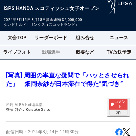
ISPS HANDA スコティッシュ女子オープン
2024年8月15日-8月18日
賞金総額
$2,000,000
ダンドナルド・リンクス（スコットランド）
大会TOP
リーダーボード
組み合せ
ニュース
ライブフォト
出場選手
概要など
TV放送予定
[写真] 周囲の率直な疑問で「ハッとさせられ
た」 畑岡奈紗が日本滞在で得た“気づき”
コメン
所属
ALBA Net編集部
ト
齊藤 啓介
/
Keisuke Saito
0
件
配信日時：
2024年8月14日 11時30分