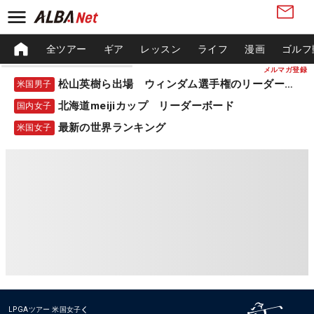
全ツアー
ギア
レッスン
ライフ
漫画
ゴルフ
メルマガ登録
松山英樹ら出場 ウィンダム選手権のリーダーボード
米国男子
北海道meijiカップ リーダーボード
国内女子
最新の世界ランキング
米国女子
LPGAツアー
米国女子