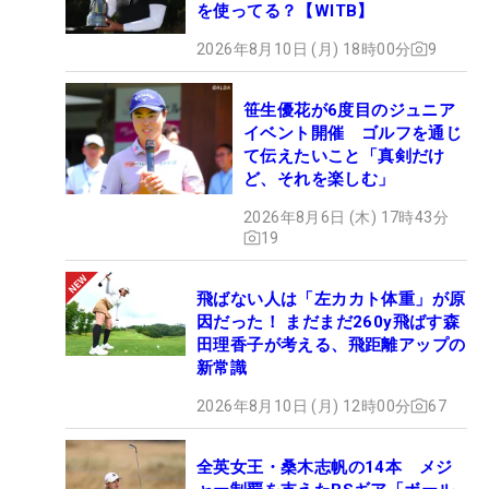
を使ってる？【WITB】
2026年8月10日 (月) 18時00分
9
笹生優花が6度目のジュニア
イベント開催 ゴルフを通じ
て伝えたいこと「真剣だけ
ど、それを楽しむ」
2026年8月6日 (木) 17時43分
19
飛ばない人は「左カカト体重」が原
因だった！ まだまだ260y飛ばす森
田理香子が考える、飛距離アップの
新常識
2026年8月10日 (月) 12時00分
67
全英女王・桑木志帆の14本 メジ