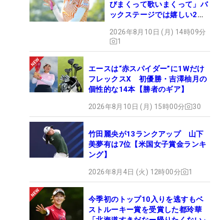
びまくって歌いまくって」バ
ックステージでは嬉しい2シ
ョットも！
2026年8月10日 (月) 14時09分
1
エースは“赤スパイダー”に1Wだけ
フレックスX 初優勝・吉澤柚月の
個性的な14本【勝者のギア】
2026年8月10日 (月) 15時00分
30
竹田麗央が13ランクアップ 山下
美夢有は7位【米国女子賞金ランキ
ング】
2026年8月4日 (火) 12時00分
1
今季初のトップ10入りを逃すもベ
ストルーキー賞を受賞した都玲華
「北海道すきだなー帰りたくない」