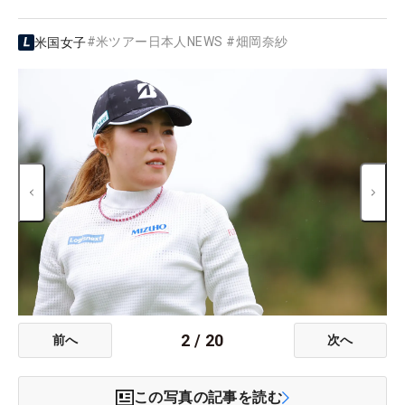
#
米ツアー日本人NEWS
#
畑岡奈紗
米国女子
2
/
20
前へ
次へ
この写真の記事を読む