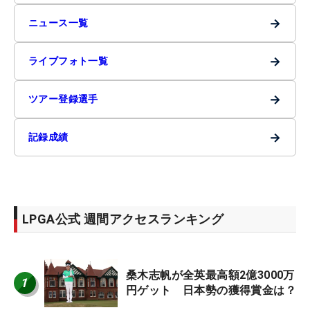
→
ニュース一覧
→
ライブフォト一覧
→
ツアー登録選手
→
記録成績
LPGA公式 週間アクセスランキング
桑木志帆が全英最高額2億3000万
1
円ゲット 日本勢の獲得賞金は？