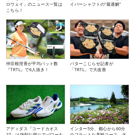
ロウェイ」のニュース一覧は
イバーシャフトの“最適解”
こちら！
仲宗根澄香が平均パット数
パターこじらせ記者が
『TRTL』で6人抜き！
「TRTL」で大改善
アディダス『コードカオス
インター5分、都心から60分
27』は強烈な蹴りでパワーを
のフラットな美観コース。大