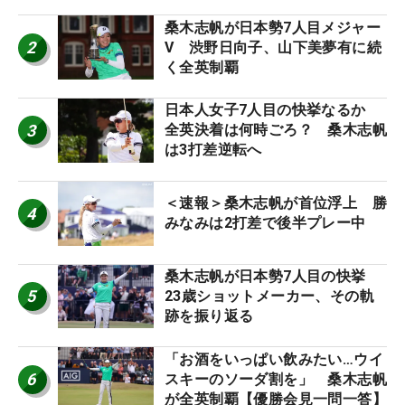
桑木志帆が日本勢7人目メジャー
2
V 渋野日向子、山下美夢有に続
く全英制覇
日本人女子7人目の快挙なるか
3
全英決着は何時ごろ？ 桑木志帆
は3打差逆転へ
＜速報＞桑木志帆が首位浮上 勝
4
みなみは2打差で後半プレー中
桑木志帆が日本勢7人目の快挙
5
23歳ショットメーカー、その軌
跡を振り返る
「お酒をいっぱい飲みたい…ウイ
6
スキーのソーダ割を」 桑木志帆
が全英制覇【優勝会見一問一答】