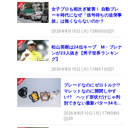
女子プロも相次ぎ被害！ 自動ブレ
ーキ時代になぜ「信号待ちの追突事
故」は無くならないのか？
2026年8月10日 (月) 12時00分
1
松山英樹は24位キープ M・ブレナ
ンが23人抜き【男子世界ランキン
グ】
2026年8月10日 (月) 11時51分
1
ブレードなのにゼロトルク!?
マレットなのに開閉しやす
い!? ヘッド形状だけじゃ判
別できない最新パター34モデ
ルの性能早見表を作ってみた
2026年8月10日 (月) 17時08分
#ギアカタログ2026
39