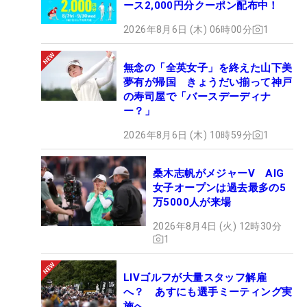
ース2,000円分クーポン配布中！
2026年8月6日 (木) 06時00分
1
無念の「全英女子」を終えた山下美
夢有が帰国 きょうだい揃って神戸
の寿司屋で「バースデーディナ
ー？」
2026年8月6日 (木) 10時59分
1
桑木志帆がメジャーV AIG
女子オープンは過去最多の5
万5000人が来場
2026年8月4日 (火) 12時30分
1
LIVゴルフが大量スタッフ解雇
へ？ あすにも選手ミーティング実
施へ