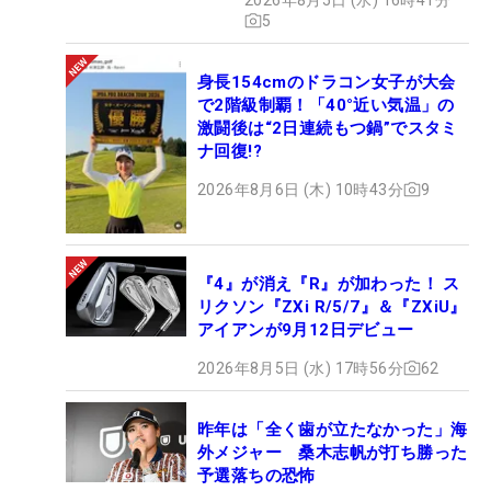
5
身長154cmのドラコン女子が大会
で2階級制覇！「40°近い気温」の
激闘後は“2日連続もつ鍋”でスタミ
ナ回復!?
2026年8月6日 (木) 10時43分
9
『4』が消え『R』が加わった！ ス
リクソン『ZXi R/5/7』＆『ZXiU』
アイアンが9月12日デビュー
2026年8月5日 (水) 17時56分
62
昨年は「全く歯が立たなかった」海
外メジャー 桑木志帆が打ち勝った
予選落ちの恐怖