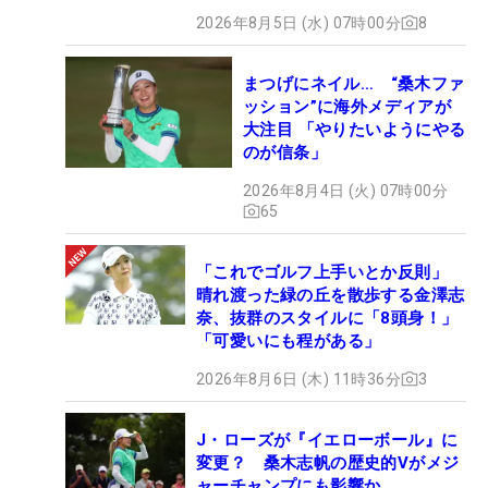
2026年8月5日 (水) 07時00分
8
まつげにネイル… “桑木ファ
ッション”に海外メディアが
大注目 「やりたいようにやる
のが信条」
2026年8月4日 (火) 07時00分
65
「これでゴルフ上手いとか反則」
晴れ渡った緑の丘を散歩する金澤志
奈、抜群のスタイルに「8頭身！」
「可愛いにも程がある」
2026年8月6日 (木) 11時36分
3
J・ローズが『イエローボール』に
変更？ 桑木志帆の歴史的Vがメジ
ャーチャンプにも影響か