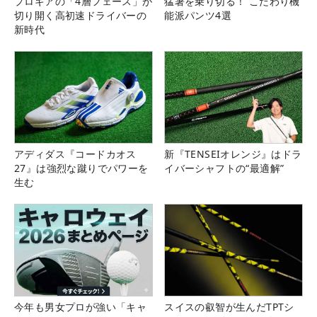
プロギアの「4層フェース」が
猛暑を乗り切る！ こだわり機
切り開く高初速ドライバーの
能派パンツ4選
新時代
アディダス『コードカオス
新『TENSEIオレンジ』はドラ
27』は強烈な蹴りでパワーを
イバーシャフトの“最適解”
生む
今年も男女プロが強い「キャ
スイスの叡智が生んだTPTシ