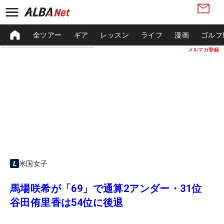
全ツアー
ギア
レッスン
ライフ
漫画
ゴルフ
メルマガ登録
米国女子
馬場咲希が「69」で通算2アンダー・31位
谷田侑里香は54位に後退