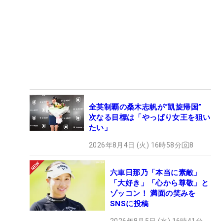
全英制覇の桑木志帆が“凱旋帰国”
次なる目標は「やっぱり女王を狙い
たい」
2026年8月4日 (火) 16時58分
8
六車日那乃「本当に素敵」
「大好き」「心から尊敬」と
ゾッコン！ 満面の笑みを
SNSに投稿
2026年8月5日 (水) 16時41分