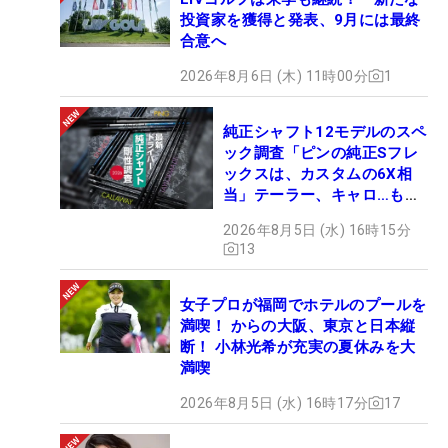
投資家を獲得と発表、9月には最終
合意へ
2026年8月6日 (木) 11時00分
1
純正シャフト12モデルのスペ
ック調査「ピンの純正Sフレ
ックスは、カスタムの6X相
当」テーラー、キャロ…もチ
ェック！
2026年8月5日 (水) 16時15分
13
女子プロが福岡でホテルのプールを
満喫！ からの大阪、東京と日本縦
断！ 小林光希が充実の夏休みを大
満喫
2026年8月5日 (水) 16時17分
17