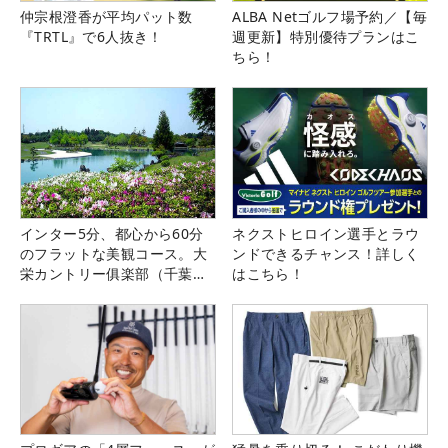
仲宗根澄香が平均パット数
ALBA Netゴルフ場予約／【毎
『TRTL』で6人抜き！
週更新】特別優待プランはこ
ちら！
インター5分、都心から60分
ネクストヒロイン選手とラウ
のフラットな美観コース。大
ンドできるチャンス！詳しく
栄カントリー俱楽部（千葉
はこちら！
県）