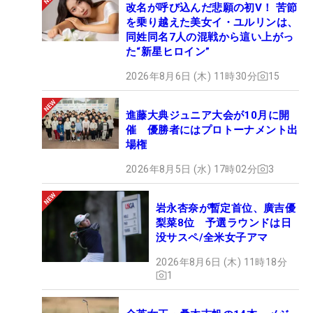
改名が呼び込んだ悲願の初V！ 苦節
を乗り越えた美女イ・ユルリンは、
同姓同名7人の混戦から這い上がっ
た“新星ヒロイン”
2026年8月6日 (木) 11時30分
15
進藤大典ジュニア大会が10月に開
催 優勝者にはプロトーナメント出
場権
2026年8月5日 (水) 17時02分
3
岩永杏奈が暫定首位、廣吉優
梨菜8位 予選ラウンドは日
没サスペ/全米女子アマ
2026年8月6日 (木) 11時18分
1