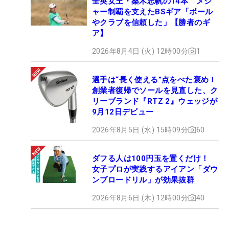
全英女王・桑木志帆の14本 メジ
ャー制覇を支えたBSギア「ボール
やクラブを信頼した」【勝者のギ
ア】
2026年8月4日 (火) 12時00分
1
選手は“長く使える”点をべた褒め！
創業者復帰でソールを見直した、ク
リーブランド『RTZ 2』ウェッジが
9月12日デビュー
2026年8月5日 (水) 15時09分
60
ダフる人は100円玉を置くだけ！
女子プロが実践するアイアン「ダウ
ンブロードリル」が効果抜群
2026年8月6日 (木) 12時00分
40