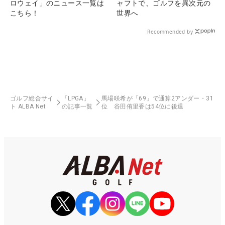
ロウェイ」のニュース一覧は
ャフトで、ゴルフを異次元の
こちら！
世界へ
Recommended by
ゴルフ総合サイ
「LPGA」
馬場咲希が「69」で通算2アンダー・31
ト ALBA Net
の記事一覧
位 谷田侑里香は54位に後退