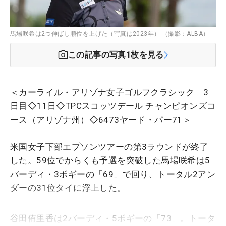
馬場咲希は2つ伸ばし順位を上げた（写真は2023年） （撮影：ALBA）
この記事の写真
1
枚を見る
＜カーライル・アリゾナ女子ゴルフクラシック 3
日目◇11日◇TPCスコッツデール チャンピオンズコ
ース（アリゾナ州）◇6473ヤード・パー71＞
米国女子下部エプソンツアーの第3ラウンドが終了
した。59位でからくも予選を突破した馬場咲希は5
バーディ・3ボギーの「69」で回り、トータル2アン
ダーの31位タイに浮上した。
谷田侑里香は2バーディ・5ボギーの「73」。トータ