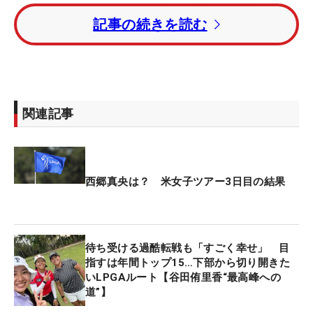
ル1オーバー・54位タイに順位を落として最終ラウ
記事の続きを読む
ンドに進む。
トータル12アンダーの単独首位にデイナ・フォール
（米国）。1打差のトータル11アンダー・2位にミシ
ェル・チャン（中国）が続いた。
関連記事
今大会は最終戦を除くとツアー唯一となる4日間大
会。賞金総額もシーズン最高額の40万ドル（約
6200万円）となっている。
西郷真央は？ 米女子ツアー3日目の結果
待ち受ける過酷転戦も「すごく幸せ」 目
指すは年間トップ15…下部から切り開きた
いLPGAルート【谷田侑里香“最高峰への
道”】