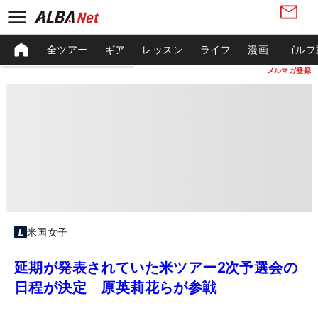
全ツアー
ギア
レッスン
ライフ
漫画
ゴルフ
メルマガ登録
米国女子
延期が発表されていた米ツアー2次予選会の
日程が決定 原英莉花らが参戦