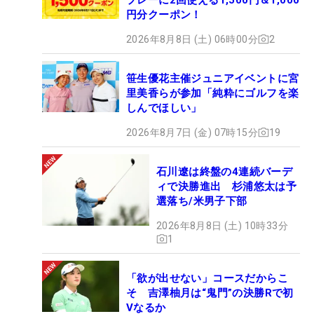
円分クーポン！
2026年8月8日 (土) 06時00分
2
笹生優花主催ジュニアイベントに宮
里美香らが参加「純粋にゴルフを楽
しんでほしい」
2026年8月7日 (金) 07時15分
19
石川遼は終盤の4連続バーデ
ィで決勝進出 杉浦悠太は予
選落ち/米男子下部
2026年8月8日 (土) 10時33分
1
「欲が出せない」コースだからこ
そ 吉澤柚月は“鬼門”の決勝Rで初
Vなるか