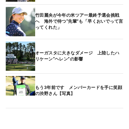
竹田麗央が今年の米ツアー最終予選会挑戦
へ 海外で待つ“先輩”も「早くおいでって言
ってくれた」
オーガスタに大きなダメージ 上陸したハ
リケーン“ヘレン”の影響
もう3年前です メンバーカードを手に笑顔
の渋野さん【写真】