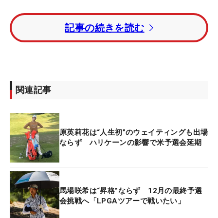
被害状況を精査してから日程を決めるとしていたツ
記事の続きを読む
アーはハリケーンの通過を受けて、およそ2週間で
の修復が可能と判断。地域の復旧なども考慮し、今
月22～25日に当初予定の会場で開催されることにな
った。
関連記事
Qシリーズは3段階に分けられており、今回は2次に
あたる予選会。2次予選会には、伊藤二花ら先月の
プレ予選会を通過した選手、下部エプソン・ツアー
原英莉花は“人生初”のウェイティングも出場
を戦った長野未祈と谷田侑里香、国内ツアーからは
ならず ハリケーンの影響で米予選会延期
原英莉花、神谷そらが参戦する。最終予選は12月5
～9日に、アラバマ州マグノリア・グローブGCを舞
台に開催される予定。
馬場咲希は“昇格”ならず 12月の最終予選
会挑戦へ「LPGAツアーで戦いたい」