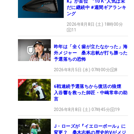
K』が首位 “10Ｋ”人気は未
だに継続中 #週間ギアランキ
ング
2026年8月8日 (土) 18時00分
11
昨年は「全く歯が立たなかった」海
外メジャー 桑木志帆が打ち勝った
予選落ちの恐怖
2026年8月5日 (水) 07時00分
8
6戦連続予選落ちから復活の狼煙
入谷響を救った師匠・中嶋常幸の助
言
2026年8月8日 (土) 07時45分
19
J・ローズが『イエローボール』に
変更？ 桑木志帆の歴史的Vがメジ