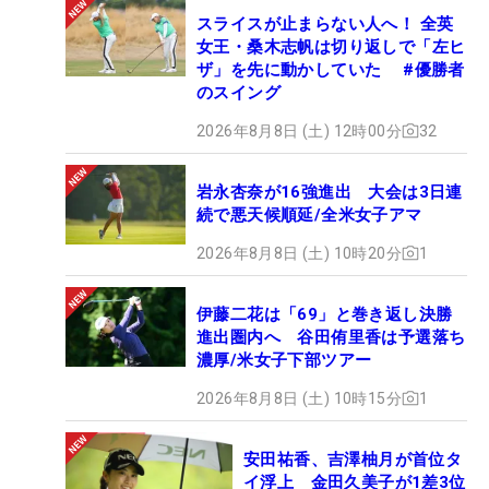
スライスが止まらない人へ！ 全英
女王・桑木志帆は切り返しで「左ヒ
ザ」を先に動かしていた #優勝者
のスイング
2026年8月8日 (土) 12時00分
32
岩永杏奈が16強進出 大会は3日連
続で悪天候順延/全米女子アマ
2026年8月8日 (土) 10時20分
1
伊藤二花は「69」と巻き返し決勝
進出圏内へ 谷田侑里香は予選落ち
濃厚/米女子下部ツアー
2026年8月8日 (土) 10時15分
1
安田祐香、吉澤柚月が首位タ
イ浮上 金田久美子が1差3位