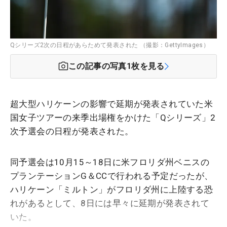
Qシリーズ2次の日程があらためて発表された （撮影：GettyImages）
この記事の写真
1
枚を見る
超大型ハリケーンの影響で延期が発表されていた米
国女子ツアーの来季出場権をかけた「Qシリーズ」2
次予選会の日程が発表された。
同予選会は10月15～18日に米フロリダ州ベニスの
プランテーションG＆CCで行われる予定だったが、
ハリケーン「ミルトン」がフロリダ州に上陸する恐
れがあるとして、8日には早々に延期が発表されて
いた。