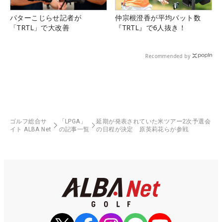
パターこじらせ記者が
仲宗根澄香が平均パット数
「TRTL」で大改善
『TRTL』で6人抜き！
Recommended by
ゴルフ総合サ
「LPGA」
延期が発表されていた米ツアー2次予選会
イト ALBA Net
の記事一覧
の日程が決定 原英莉花らが参戦