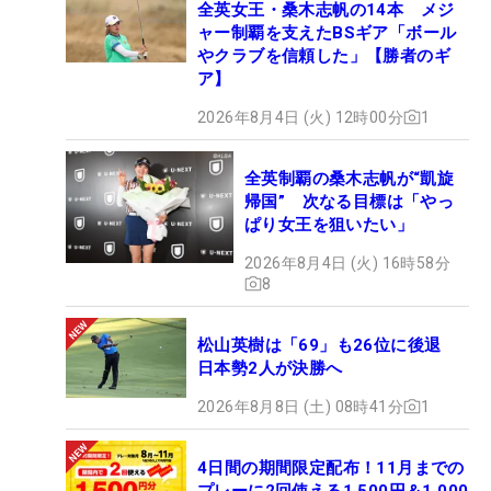
全英女王・桑木志帆の14本 メジ
ャー制覇を支えたBSギア「ボール
やクラブを信頼した」【勝者のギ
ア】
2026年8月4日 (火) 12時00分
1
全英制覇の桑木志帆が“凱旋
帰国” 次なる目標は「やっ
ぱり女王を狙いたい」
2026年8月4日 (火) 16時58分
8
松山英樹は「69」も26位に後退
日本勢2人が決勝へ
2026年8月8日 (土) 08時41分
1
4日間の期間限定配布！11月までの
プレーに2回使える1,500円＆1,000