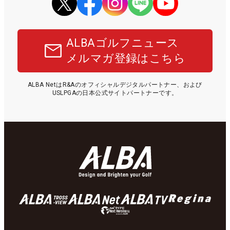
ALBAゴルフニュース
メルマガ登録はこちら
ALBA NetはR&Aのオフィシャルデジタルパートナー、および
USLPGAの日本公式サイトパートナーです。