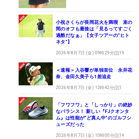
小祝さくらが長岡花火を満喫 束の
間のオフも最後は「見るってすごく
過酷だなぁ」【女子ツアーの“ヒト
ネタ”】
2026年8月7日 (金) 09時29分
19
＜速報＞入谷響が単独首位 永井花
奈、金田久美子ら1差追走
2026年8月7日 (金) 12時42分
1
「フワフワ」と「しっかり」の絶妙
なバランス！ 新しい『FJクオンタ
ム』は性能が“ど真ん中”のゴルフシ
ューズだった
2026年8月7日 (金) 10時00分
14