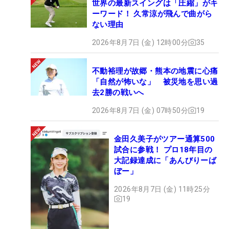
世界の最新スイングは「圧縮」がキ
ーワード！ 久常涼が飛んで曲がら
ない理由
2026年8月7日 (金) 12時00分
35
不動裕理が故郷・熊本の地震に心痛
「自然が怖いな」 被災地を思い過
去2勝の戦いへ
2026年8月7日 (金) 07時50分
19
金田久美子がツアー通算500
試合に参戦！ プロ18年目の
大記録達成に「あんびりーば
ぼー」
2026年8月7日 (金) 11時25分
19