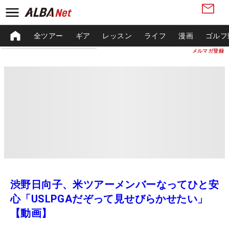
全ツアー
ギア
レッスン
ライフ
漫画
ゴルフ
メルマガ登録
渋野日向子、米ツアーメンバーなってひと安
心「USLPGAだぞって見せびらかせたい」
【動画】