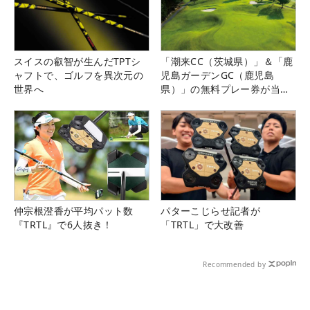
スイスの叡智が生んだTPTシ
「潮来CC（茨城県）」＆「鹿
ャフトで、ゴルフを異次元の
児島ガーデンGC（鹿児島
世界へ
県）」の無料プレー券が当た
る！！
仲宗根澄香が平均パット数
パターこじらせ記者が
『TRTL』で6人抜き！
「TRTL」で大改善
Recommended by