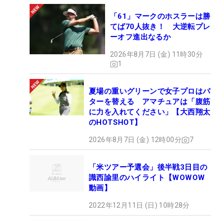
「61」マークのホスラーは勝
てば70人抜き！ 大逆転プレ
ーオフ進出なるか
2026年8月7日 (金) 11時30分
1
夏場の重いグリーンで女子プロはパ
ターを替える アマチュアは「腹筋
に力を入れてください」【大西翔太
のHOTSHOT】
2026年8月7日 (金) 12時00分
7
「米ツアー予選会」後半戦3日目の
識西諭里のハイライト【WOWOW
動画】
2022年12月11日 (日) 10時28分