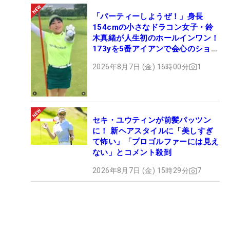
「パーティーしようぜ！」身長
154cmの小さなドラコン女子・鈴
木真緒が人生初のホールインワン！
173yを5番アイアンで会心のショッ
ト
2026年8月7日 (金) 16時00分
1
セキ・ユウティンが前髪パッツン
に！ 新ヘアスタイルに「美しすぎ
て怖い」「プロゴルファーには見え
ない」とコメント殺到
2026年8月7日 (金) 15時29分
7