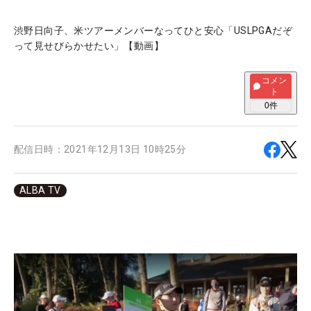
渋野日向子、米ツアーメンバーなってひと安心「USLPGAだぞ
って見せびらかせたい」【動画】
コメン
ト
0
件
配信日時：
2021年12月13日 10時25分
ALBA TV