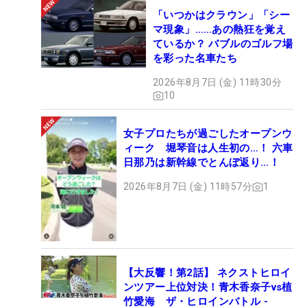
「いつかはクラウン」「シー
マ現象」……あの熱狂を覚え
ているか？ バブルのゴルフ場
を彩った名車たち
2026年8月7日 (金) 11時30分
10
女子プロたちが過ごしたオープンウ
ィーク 堀琴音は人生初の…！ 六車
日那乃は新幹線でとんぼ返り…！
2026年8月7日 (金) 11時57分
1
【大反響！第2話】 ネクストヒロイ
ンツアー上位対決！青木香奈子vs植
竹愛海 ザ・ヒロインバトル -