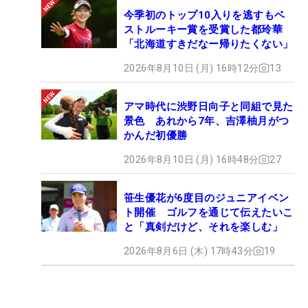
今季初のトップ10入りを逃すもベ
ストルーキー賞を受賞した都玲華
「北海道すきだなー帰りたくない」
2026年8月10日 (月) 16時12分
13
アマ時代に渋野日向子と同組で見た
景色 あれから7年、吉澤柚月がつ
かんだ初優勝
2026年8月10日 (月) 16時48分
27
笹生優花が6度目のジュニアイベン
ト開催 ゴルフを通じて伝えたいこ
と「真剣だけど、それを楽しむ」
2026年8月6日 (木) 17時43分
19