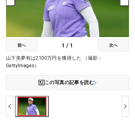
1
/
1
前へ
次へ
山下美夢有は2100万円を獲得した （撮影：
GettyImages）
この写真の記事を読む