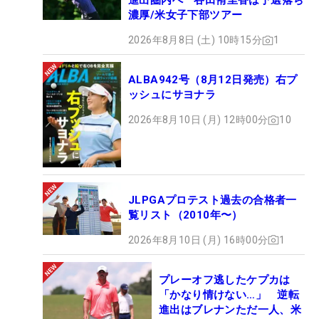
進出圏内へ 谷田侑里香は予選落ち
濃厚/米女子下部ツアー
2026年8月8日 (土) 10時15分
1
ALBA942号（8月12日発売）右プ
ッシュにサヨナラ
2026年8月10日 (月) 12時00分
10
JLPGAプロテスト過去の合格者一
覧リスト（2010年〜）
2026年8月10日 (月) 16時00分
1
プレーオフ逃したケプカは
「かなり情けない…」 逆転
進出はブレナンただ一人、米