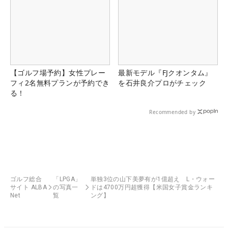
【ゴルフ場予約】女性プレー
最新モデル『FJクオンタム』
フィ2名無料プランが予約でき
を石井良介プロがチェック
る！
Recommended by
ゴルフ総合
「LPGA」
単独3位の山下美夢有が1億超え L・ウォー
サイト ALBA
の写真一
ドは4700万円超獲得【米国女子賞金ランキ
Net
覧
ング】