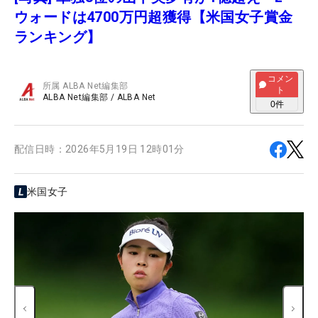
ウォードは4700万円超獲得【米国女子賞金
ランキング】
コメン
所属
ALBA Net編集部
ト
ALBA Net編集部
/
ALBA Net
0
件
配信日時：
2026年5月19日 12時01分
米国女子