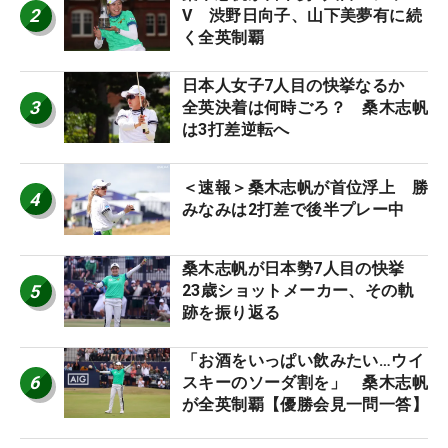
2
V 渋野日向子、山下美夢有に続
く全英制覇
日本人女子7人目の快挙なるか
3
全英決着は何時ごろ？ 桑木志帆
は3打差逆転へ
＜速報＞桑木志帆が首位浮上 勝
4
みなみは2打差で後半プレー中
桑木志帆が日本勢7人目の快挙
5
23歳ショットメーカー、その軌
跡を振り返る
「お酒をいっぱい飲みたい…ウイ
6
スキーのソーダ割を」 桑木志帆
が全英制覇【優勝会見一問一答】