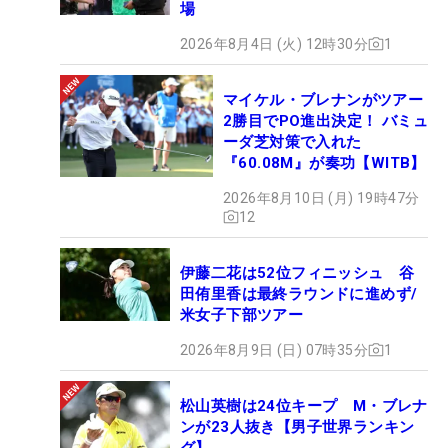
場
2026年8月4日 (火) 12時30分
1
マイケル・ブレナンがツアー
2勝目でPO進出決定！ バミュ
ーダ芝対策で入れた
『60.08M』が奏功【WITB】
2026年8月10日 (月) 19時47分
12
伊藤二花は52位フィニッシュ 谷
田侑里香は最終ラウンドに進めず/
米女子下部ツアー
2026年8月9日 (日) 07時35分
1
松山英樹は24位キープ M・ブレナ
ンが23人抜き【男子世界ランキン
グ】