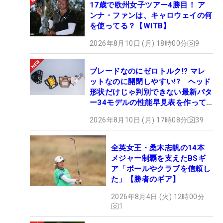
17歳で欧州女子ツアー4勝目！ ア
ンナ・ファンは、キャロウェイの何
を使ってる？【WITB】
2026年8月10日 (月) 18時00分
9
ブレードなのにゼロトルク!? マレ
ットなのに開閉しやすい!? ヘッド
形状だけじゃ判別できない最新パタ
ー34モデルの性能早見表を作って
みた #ギアカタログ2026
2026年8月10日 (月) 17時08分
39
全英女王・桑木志帆の14本
メジャー制覇を支えたBSギ
ア「ボールやクラブを信頼し
た」【勝者のギア】
2026年8月4日 (火) 12時00分
1