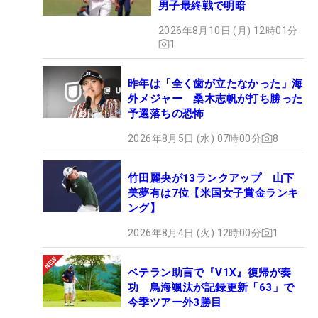
男子最終戦で明暗
2026年8月10日 (月) 12時01分
1
昨年は「全く歯が立たなかった」海
外メジャー 桑木志帆が打ち勝った
予選落ちの恐怖
2026年8月5日 (水) 07時00分
8
竹田麗央が13ランクアップ 山下
美夢有は7位【米国女子賞金ランキ
ング】
2026年8月4日 (火) 12時00分
1
ベテラン助言で『V1X』復帰が奏
功 鳥海颯汰が記録更新「63」で
今季ツアー外3勝目