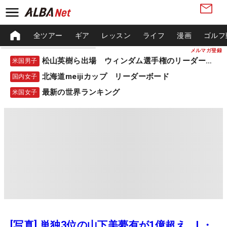
全ツアー
ギア
レッスン
ライフ
漫画
ゴルフ
メルマガ登録
松山英樹ら出場 ウィンダム選手権のリーダーボード
米国男子
北海道meijiカップ リーダーボード
国内女子
最新の世界ランキング
米国女子
[写真] 単独3位の山下美夢有が1億超え L・