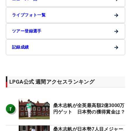
→
ライブフォト一覧
→
ツアー登録選手
→
記録成績
LPGA公式 週間アクセスランキング
桑木志帆が全英最高額2億3000万
1
円ゲット 日本勢の獲得賞金は？
桑木志帆が日本勢7人目メジャー