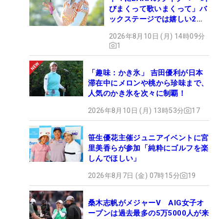
びまくって歌いまくって」バ
ックステージでは嬉しい2シ
ョットも！
2026年8月10日 (月) 14時09分
1
「趣味：かき氷」 吉田優利が日本
滞在中にメロンや桃から珍味まで、
人気のかき氷を次々に制覇！
2026年8月10日 (月) 13時53分
17
笹生優花主催ジュニアイベントに宮
里美香らが参加「純粋にゴルフを楽
しんでほしい」
2026年8月7日 (金) 07時15分
19
桑木志帆がメジャーV AIG女子オ
ープンは過去最多の5万5000人が来