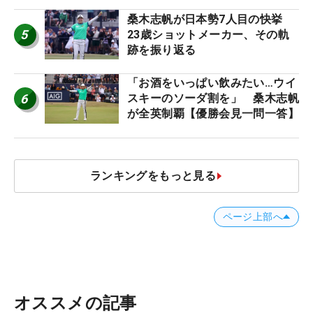
桑木志帆が日本勢7人目の快挙
5
23歳ショットメーカー、その軌
跡を振り返る
「お酒をいっぱい飲みたい…ウイ
6
スキーのソーダ割を」 桑木志帆
が全英制覇【優勝会見一問一答】
ランキングをもっと見る
ページ上部へ
オススメの記事