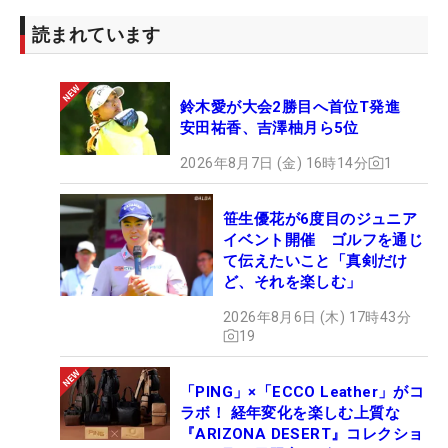
読まれています
鈴木愛が大会2勝目へ首位T発進
安田祐香、吉澤柚月ら5位
2026年8月7日 (金) 16時14分
1
笹生優花が6度目のジュニア
イベント開催 ゴルフを通じ
て伝えたいこと「真剣だけ
ど、それを楽しむ」
2026年8月6日 (木) 17時43分
19
「PING」×「ECCO Leather」がコ
ラボ！ 経年変化を楽しむ上質な
『ARIZONA DESERT』コレクショ