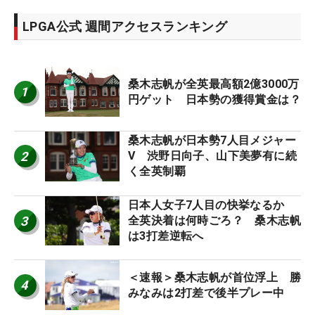
LPGA公式 週間アクセスランキング
桑木志帆が全英最高額2億3000万
1
円ゲット 日本勢の獲得賞金は？
桑木志帆が日本勢7人目メジャー
2
V 渋野日向子、山下美夢有に続
く全英制覇
日本人女子7人目の快挙なるか
3
全英決着は何時ごろ？ 桑木志帆
は3打差逆転へ
＜速報＞桑木志帆が首位浮上 勝
4
みなみは2打差で後半プレー中