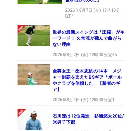
2026年8月7日 (金) 18時10分
19
世界の最新スイングは「圧縮」がキ
ーワード！ 久常涼が飛んで曲がら
ない理由
2026年8月7日 (金) 12時00分
35
全英女王・桑木志帆の14本 メジ
ャー制覇を支えたBSギア「ボール
やクラブを信頼した」【勝者のギ
ア】
2026年8月4日 (火) 12時00分
1
石川遼は12位発進 杉浦悠太20位/
米男子下部