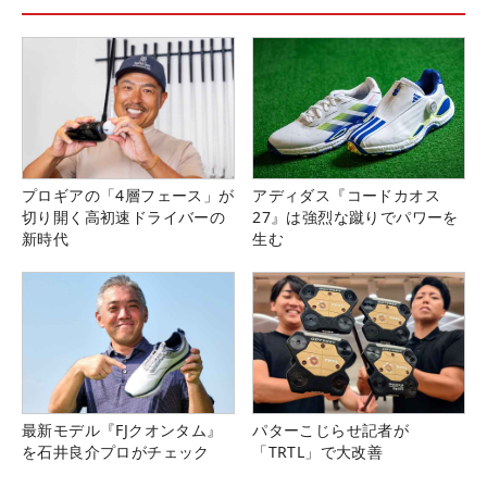
プロギアの「4層フェース」が
アディダス『コードカオス
切り開く高初速ドライバーの
27』は強烈な蹴りでパワーを
新時代
生む
最新モデル『FJクオンタム』
パターこじらせ記者が
を石井良介プロがチェック
「TRTL」で大改善