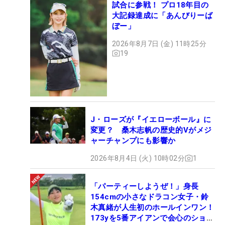
試合に参戦！ プロ18年目の
大記録達成に「あんびりーば
ぼー」
2026年8月7日 (金) 11時25分
19
J・ローズが『イエローボール』に
変更？ 桑木志帆の歴史的Vがメジ
ャーチャンプにも影響か
2026年8月4日 (火) 10時02分
1
「パーティーしようぜ！」身長
154cmの小さなドラコン女子・鈴
木真緒が人生初のホールインワン！
173yを5番アイアンで会心のショッ