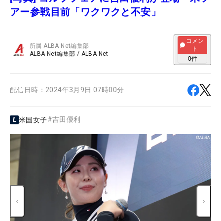
アー参戦目前「ワクワクと不安」
コメン
所属
ALBA Net編集部
ト
ALBA Net編集部
/
ALBA Net
0
件
配信日時：
2024年3月9日 07時00分
#
吉田優利
米国女子