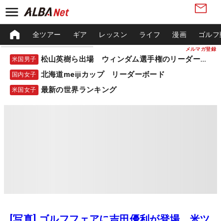
全ツアー
ギア
レッスン
ライフ
漫画
ゴルフ
メルマガ登録
松山英樹ら出場 ウィンダム選手権のリーダーボード
米国男子
北海道meijiカップ リーダーボード
国内女子
最新の世界ランキング
米国女子
[写真] ゴルフフェアに吉田優利が登場 米ツ