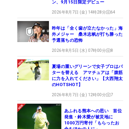
ン、9月15日限定デビュー
2026年8月7日 (金) 14時28分
64
昨年は「全く歯が立たなかった」海
外メジャー 桑木志帆が打ち勝った
予選落ちの恐怖
2026年8月5日 (水) 07時00分
8
夏場の重いグリーンで女子プロはパ
ターを替える アマチュアは「腹筋
に力を入れてください」【大西翔太
のHOTSHOT】
2026年8月7日 (金) 12時00分
7
あふれる熊本への思い 首位
発進・鈴木愛が被災地に
1000万円寄付「もらったお
金をほかの人に」