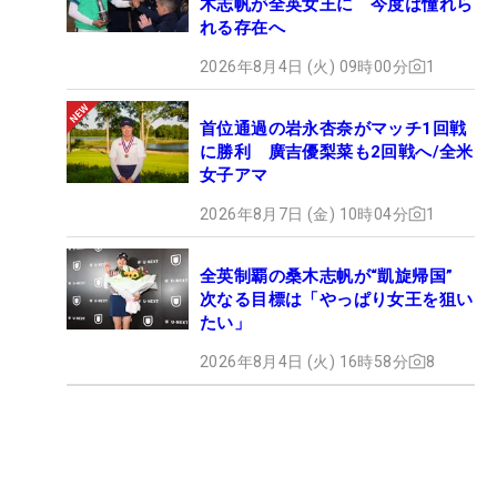
木志帆が全英女王に 今度は憧れら
れる存在へ
2026年8月4日 (火) 09時00分
1
首位通過の岩永杏奈がマッチ1回戦
に勝利 廣吉優梨菜も2回戦へ/全米
女子アマ
2026年8月7日 (金) 10時04分
1
全英制覇の桑木志帆が“凱旋帰国”
次なる目標は「やっぱり女王を狙い
たい」
2026年8月4日 (火) 16時58分
8