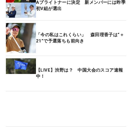
Aブライトナーに決定 新メンバーには昨季
初V組が選出
「今の私はこれくらい」 森田理香子は“＋
21”で予選落ちも前向き
【LIVE】渋野は？ 中国大会のスコア速報
中！