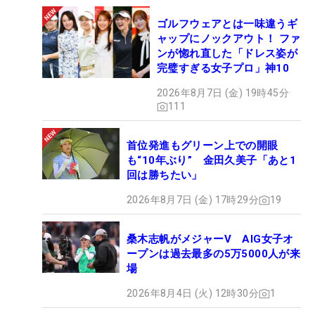
ゴルフウェアとは一味違うギ
ャップにノックアウト！ ファ
ンが惚れ直した「ドレス姿が
完璧すぎる女子プロ」神10
2026年8月7日 (金) 19時45分
111
首位発進もグリーン上での開眼
も“10年ぶり” 金田久美子「あと1
回は勝ちたい」
2026年8月7日 (金) 17時29分
19
桑木志帆がメジャーV AIG女子オ
ープンは過去最多の5万5000人が来
場
2026年8月4日 (火) 12時30分
1