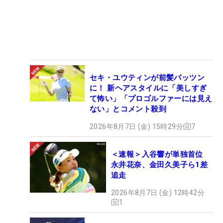
セキ・ユウティンが前髪パッツン
に！ 新ヘアスタイルに「美しすぎ
て怖い」「プロゴルファーには見え
ない」とコメント殺到
2026年8月7日 (金) 15時29分
7
＜速報＞入谷響が単独首位
永井花奈、金田久美子ら1差
追走
2026年8月7日 (金) 12時42分
1