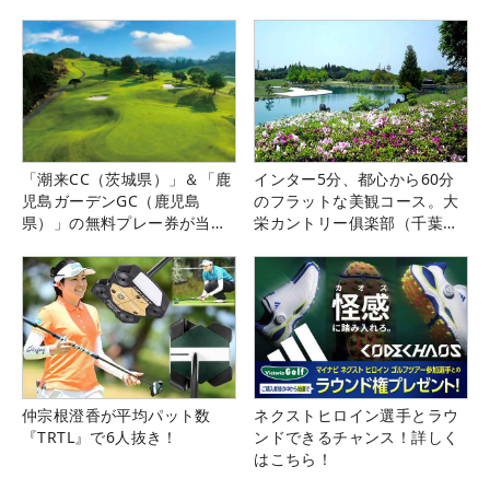
「潮来CC（茨城県）」＆「鹿
インター5分、都心から60分
児島ガーデンGC（鹿児島
のフラットな美観コース。大
県）」の無料プレー券が当た
栄カントリー俱楽部（千葉
る！！
県）
仲宗根澄香が平均パット数
ネクストヒロイン選手とラウ
『TRTL』で6人抜き！
ンドできるチャンス！詳しく
はこちら！