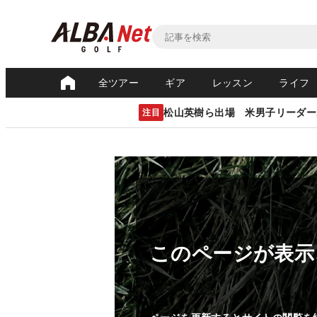
全ツアー
ギア
レッスン
ライフ
松山英樹ら出場 米男子リーダー
注目
このページが表示