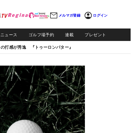
メルマガ登録
ログイン
Sニュース
ゴルフ場予約
連載
プレゼント
しの打感が秀逸 『トゥーロンパター』