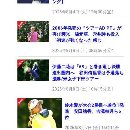
ング】
2026年8月4日 (火) 12時00分
1
2006年発売の『ツアーAD PT』が
再び脚光 脇元華、穴井詩も投入
「初速が強くなった感じ」
2026年8月8日 (土) 08時56分
4
伊藤二花は「69」と巻き返し決勝
進出圏内へ 谷田侑里香は予選落ち
濃厚/米女子下部ツアー
2026年8月8日 (土) 10時15分
1
鈴木愛が大会2勝目へ首位T発
進 安田祐香、吉澤柚月ら5
位
2026年8月7日 (金) 16時14分