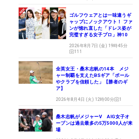
ゴルフウェアとは一味違うギ
ャップにノックアウト！ ファ
ンが惚れ直した「ドレス姿が
完璧すぎる女子プロ」神10
2026年8月7日 (金) 19時45分
111
全英女王・桑木志帆の14本 メジ
ャー制覇を支えたBSギア「ボール
やクラブを信頼した」【勝者のギ
ア】
2026年8月4日 (火) 12時00分
1
桑木志帆がメジャーV AIG女子オ
ープンは過去最多の5万5000人が来
場