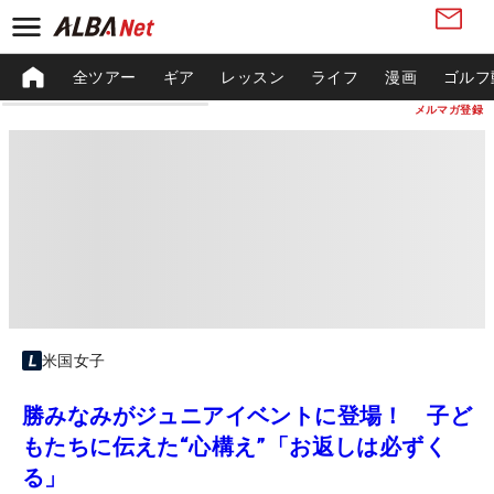
全ツアー
ギア
レッスン
ライフ
漫画
ゴルフ
メルマガ登録
米国女子
勝みなみがジュニアイベントに登場！ 子ど
もたちに伝えた“心構え”「お返しは必ずく
る」