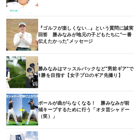
ープン」を含むツアー7勝を挙げている。現在は米
国女子ツアーを主戦場に戦い、今季のシード権も獲
得。アマチュア時代から活躍する勝の経験談などが
『ゴルフが楽しくない…』という質問に誠実
ジュニアに語られた。
回答 勝みなみが地元の子どもたちに“一番
伝えたかった”メッセージ
イベントの序盤は質疑応答とレッスンが行われ、ジ
ュニアの悩みに真剣にアドバイスをする。レッスン
を終えると、室内でトークショーが設けられた。そ
勝みなみはマッスルバックなど“男前ギア”で
こではプロを目指すジュニアたちの心に響くエピソ
1勝を目指す【女子プロのギア先撮り】
ードがあった。
プロゴルファーを目指し始めたのは、「ジュニア大
ボールが曲がらなくなる！ 勝みなみが前
会で優勝をし始めた小学5年生」のときだったとい
傾キープするために行う「オタ芸シャドー
う。当時、地元テレビ局から『これからどのような
（笑）」
選手になりたいのか』を問われ、「私はプロになる
ので」と、初めてプロになりたいことを言葉にして