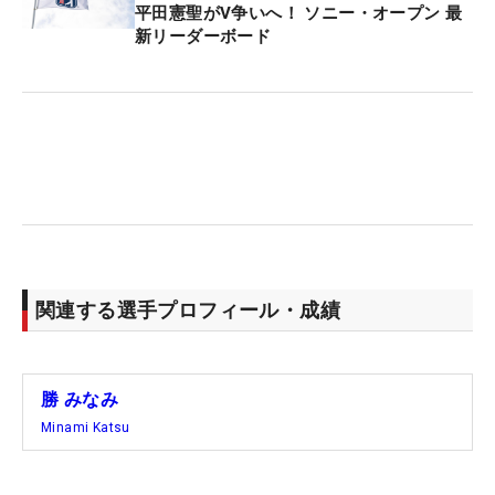
決意をした。
平田憲聖がV争いへ！ ソニー・オープン 最
新リーダーボード
イベントの司会者から『言葉にしたらそのための努
力をしなければならない、そのような思いはありま
したか？』と聞かれると「それは全くなくて、本当
にプロになれると思っていました。根拠のない自信
がたっぷりでしたね」と当時の想いを振り返る。“プ
ロになれるかな…”ではなく、“プロになれる”と強く
思うことが大切ということだ。
質問で多かったのは『上手くいかないときはどうし
関連する選手プロフィール・成績
ますか？』という気持ちが落ち込んだときの対処
法。「そういうときもゴルフが好き。悩むときも楽
しいし、うまくいくときはもちろん楽しい」とポジ
勝 みなみ
ティブに考えている。「全部うまくいく人なんてい
Minami Katsu
ない。いま悩んで頑張っている分、お返しは必ずく
るし、それを信じてやっている部分もあります」と