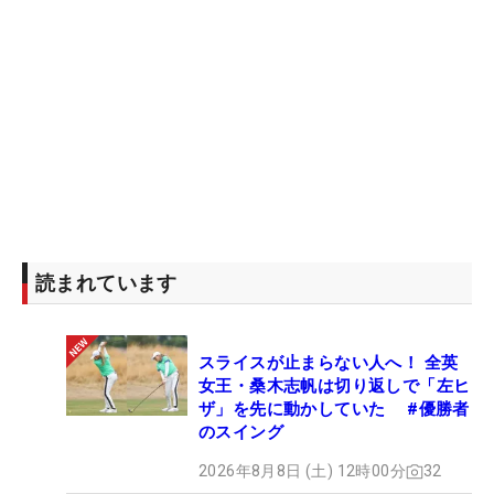
気の持ち方について語った。
終始、勝の言葉に真剣に耳をかたむけていたジュニ
アからは、「（イベントの）最初はすごく緊張した
けど、ゴルフがとても楽しいなと感じました」、
「勝みなみプロに悪いスイングのところを教えても
らえてすごくうれしかったし、これからもっと頑張
れそうな予感がします」、「これから教えてもらっ
たことをやれば、うまくくなれると思いました」と
読まれています
感想が述べられた。これに勝も「うれしい…。あり
がとう！」と感極まり、感謝の気持ちを伝えた。
スライスが止まらない人へ！ 全英
イベント序盤は、緊張からか質問をするジュニアは
女王・桑木志帆は切り返しで「左ヒ
少なかった。しかし、最後には勢いよく手を上げ
ザ」を先に動かしていた #優勝者
のスイング
て、積極的に楽しそうに聞く姿があった。同イベン
トを主催した株式会社JOMSの代表取締役社長・⽯
2026年8月8日 (土) 12時00分
32