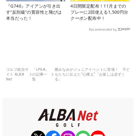
『G740』アイアンが引き出
4日間限定配布！11月までの
す“反則級”の寛容性と飛びは
プレーに2回使える1,500円分
本当だった！
クーポン配布中！
Recommended by
ゴルフ総合サ
「LPGA」
勝みなみがジュニアイベントに登場！ 子ど
イト ALBA
の記事一
もたちに伝えた“心構え”「お返しは必ずく
Net
覧
る」