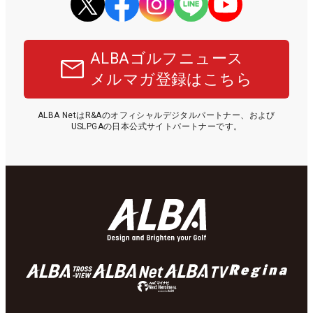
ALBAゴルフニュース
メルマガ登録はこちら
ALBA NetはR&Aのオフィシャルデジタルパートナー、および
USLPGAの日本公式サイトパートナーです。