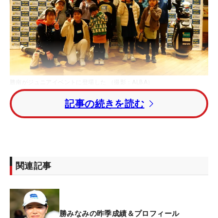
勝南がジュニアイベントに登場した （撮影：ALBA）
記事の続きを読む
12日、埼玉県のゴルフ場で勝みなみが株式会社
JOMS主催の『勝みなみ FUN GOLF ☆ FUN LIFE
presented by JOMS』に登場。13人のジュニアゴル
ファーが参加し、勝のトークショーやショットのデ
モンストレーションなどが披露された。
関連記事
勝は高校1年生だった15歳のときに国内女子ツアー
「KKT杯バンテリンレディス」でアマチュア優勝を
勝みなみの昨季成績＆プロフィール
成し遂げ、プロ転向してからも2度の「日本女子オ