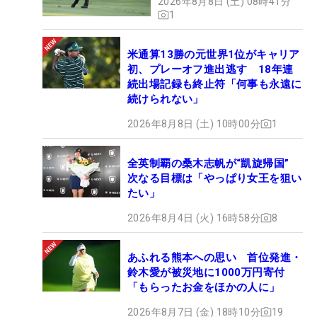
2026年8月8日 (土) 08時41分
1
米通算13勝の元世界1位がキャリア
初、プレーオフ進出逃す 18年連
続出場記録も終止符「何事も永遠に
続けられない」
2026年8月8日 (土) 10時00分
1
全英制覇の桑木志帆が“凱旋帰国”
次なる目標は「やっぱり女王を狙い
たい」
2026年8月4日 (火) 16時58分
8
あふれる熊本への思い 首位発進・
鈴木愛が被災地に1000万円寄付
「もらったお金をほかの人に」
2026年8月7日 (金) 18時10分
19