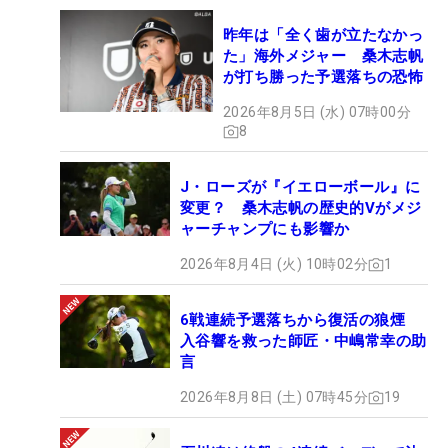
本和光氏はそんなジュニアを見て「最後のみんなの
言葉（感想）が答えです。とてもよかったと思いま
昨年は「全く歯が立たなかっ
す。子どもたちと最初に会ってから数時間でこんな
た」海外メジャー 桑木志帆
が打ち勝った予選落ちの恐怖
に変わるんだな、という経験をさせていただいて勉
強になりましたし、今後も続けて行こうと思ってお
2026年8月5日 (水) 07時00分
8
ります」と話した。
J・ローズが『イエローボール』に
勝はジュニアの素直な眼差しや受け答えの姿勢に感
変更？ 桑木志帆の歴史的Vがメジ
銘を受けた。「目がキラキラしていて、心が洗われ
ャーチャンプにも影響か
たというか、忘れかけていた気持ちを改めて思い出
2026年8月4日 (火) 10時02分
1
すことができたなって。自分も勉強になることが多
かったです」。このイベントに参加したジュニアた
6戦連続予選落ちから復活の狼煙
ちから、世界に飛び立っていくゴルファーが生まれ
入谷響を救った師匠・中嶋常幸の助
るのが楽しみだ。（文・高木彩音）
言
2026年8月8日 (土) 07時45分
19