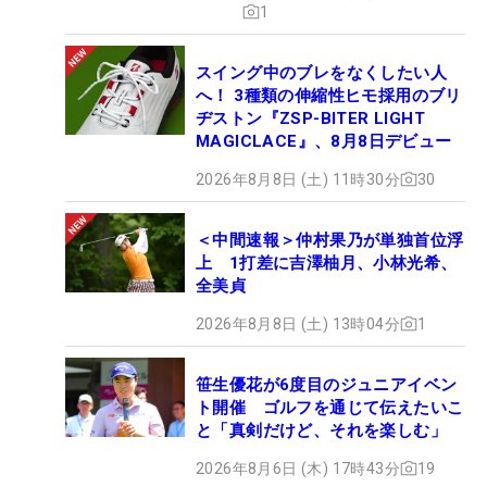
1
スイング中のブレをなくしたい人
へ！ 3種類の伸縮性ヒモ採用のブリ
ヂストン『ZSP-BITER LIGHT
MAGICLACE』、8月8日デビュー
2026年8月8日 (土) 11時30分
30
＜中間速報＞仲村果乃が単独首位浮
上 1打差に吉澤柚月、小林光希、
全美貞
2026年8月8日 (土) 13時04分
1
笹生優花が6度目のジュニアイベン
ト開催 ゴルフを通じて伝えたいこ
と「真剣だけど、それを楽しむ」
2026年8月6日 (木) 17時43分
19