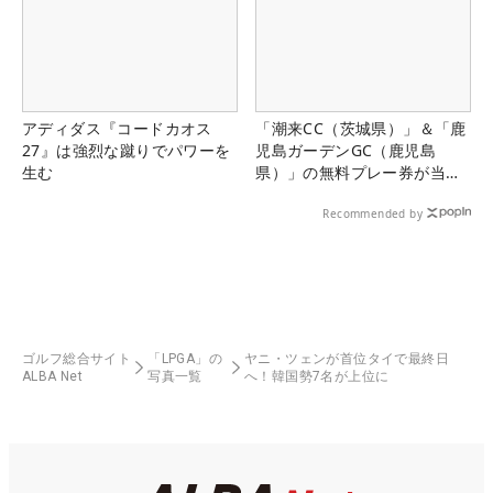
アディダス『コードカオス
「潮来CC（茨城県）」＆「鹿
27』は強烈な蹴りでパワーを
児島ガーデンGC（鹿児島
生む
県）」の無料プレー券が当た
る！！
Recommended by
ゴルフ総合サイト
「LPGA」の
ヤニ・ツェンが首位タイで最終日
ALBA Net
写真一覧
へ！韓国勢7名が上位に