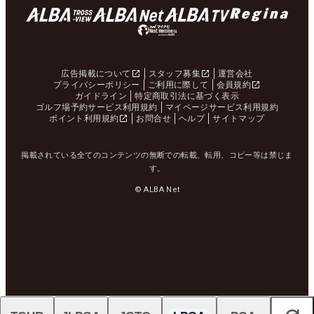
広告掲載について
スタッフ募集
運営会社
プライバシーポリシー
ご利用に際して
会員規約
ガイドライン
特定商取引法に基づく表示
ゴルフ場予約サービス利用規約
マイページサービス利用規約
ポイント利用規約
お問合せ
ヘルプ
サイトマップ
掲載されている全てのコンテンツの無断での転載、転用、コピー等は禁じま
す。
© ALBA Net