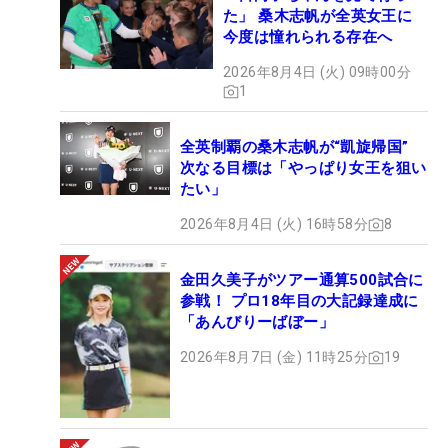
た」 桑木志帆が全英女王に
今度は憧れられる存在へ
2026年8月4日 (火) 09時00分
1
全英制覇の桑木志帆が“凱旋帰国”
次なる目標は「やっぱり女王を狙い
たい」
2026年8月4日 (火) 16時58分
8
金田久美子がツアー通算500試合に
参戦！ プロ18年目の大記録達成に
「あんびりーばぼー」
2026年8月7日 (金) 11時25分
19