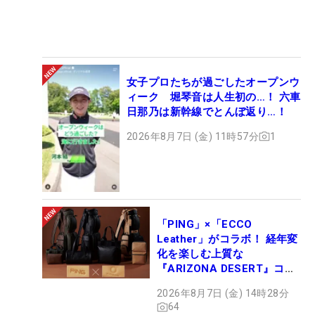
女子プロたちが過ごしたオープンウ
ィーク 堀琴音は人生初の…！ 六車
日那乃は新幹線でとんぼ返り…！
2026年8月7日 (金) 11時57分
1
「PING」×「ECCO
Leather」がコラボ！ 経年変
化を楽しむ上質な
『ARIZONA DESERT』コレ
クション、9月15日限定デビ
2026年8月7日 (金) 14時28分
ュー
64