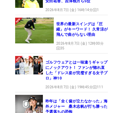
安田祐香、吉澤柚月ら5位
2026年8月7日 (金) 16時14分
1
世界の最新スイングは「圧
縮」がキーワード！ 久常涼が
飛んで曲がらない理由
2026年8月7日 (金) 12時00分
35
ゴルフウェアとは一味違うギャップ
にノックアウト！ ファンが惚れ直
した「ドレス姿が完璧すぎる女子プ
ロ」神10
2026年8月7日 (金) 19時45分
111
昨年は「全く歯が立たなかった」海
外メジャー 桑木志帆が打ち勝った
予選落ちの恐怖