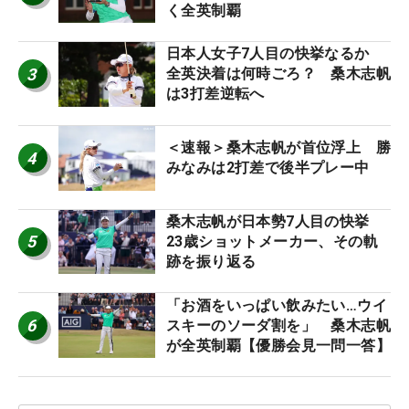
く全英制覇
日本人女子7人目の快挙なるか
3
全英決着は何時ごろ？ 桑木志帆
は3打差逆転へ
＜速報＞桑木志帆が首位浮上 勝
4
みなみは2打差で後半プレー中
桑木志帆が日本勢7人目の快挙
5
23歳ショットメーカー、その軌
跡を振り返る
「お酒をいっぱい飲みたい…ウイ
6
スキーのソーダ割を」 桑木志帆
が全英制覇【優勝会見一問一答】