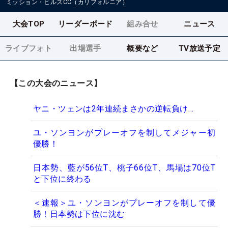
ミッション・ヒルズCC（カリフォルニア）
大会TOP
リーダーボード
組み合せ
ニュース
ライブフォト
出場選手
概要など
TV放送予定
【この大会のニュース】
ヤニ・ツェンは2年連続まさかの逆転負け…
ユ・ソンヨンがプレーオフを制してメジャー初
優勝！
日本勢、藍が56位T、桃子66位T、馬場は70位T
と下位に終わる
＜速報＞ユ・ソンヨンがプレーオフを制して優
勝！日本勢は下位に沈む