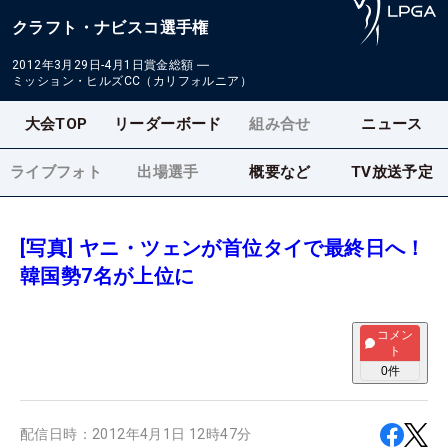
クラフト・ナビスコ選手権
2012年3月29日-4月1日
賞金総額
―
ミッション・ヒルズCC（カリフォルニア）
大会TOP
リーダーボード
組み合せ
ニュース
ライブフォト
出場選手
概要など
TV放送予定
[写真] ヤニ・ツェンが首位タイで最終日へ！
韓国勢7名が上位に
コメン
ト
0
件
配信日時：
2012年4月1日 12時47分