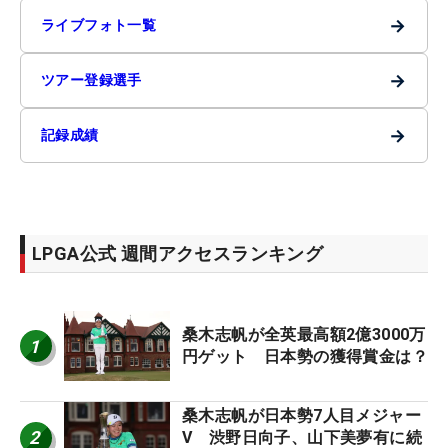
→
ライブフォト一覧
→
ツアー登録選手
→
記録成績
LPGA公式 週間アクセスランキング
桑木志帆が全英最高額2億3000万
1
円ゲット 日本勢の獲得賞金は？
桑木志帆が日本勢7人目メジャー
2
V 渋野日向子、山下美夢有に続