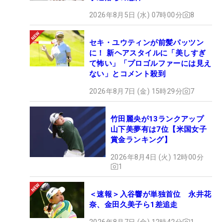
2026年8月5日 (水) 07時00分
8
セキ・ユウティンが前髪パッツン
に！ 新ヘアスタイルに「美しすぎ
て怖い」「プロゴルファーには見え
ない」とコメント殺到
2026年8月7日 (金) 15時29分
7
竹田麗央が13ランクアップ
山下美夢有は7位【米国女子
賞金ランキング】
2026年8月4日 (火) 12時00分
1
＜速報＞入谷響が単独首位 永井花
奈、金田久美子ら1差追走
2026年8月7日 (金) 12時42分
1