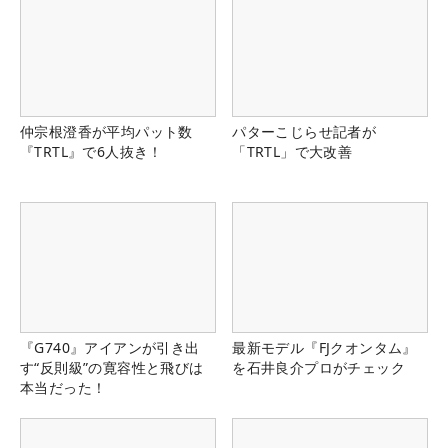
仲宗根澄香が平均パット数
パターこじらせ記者が
『TRTL』で6人抜き！
「TRTL」で大改善
『G740』アイアンが引き出
最新モデル『FJクオンタム』
す“反則級”の寛容性と飛びは
を石井良介プロがチェック
本当だった！