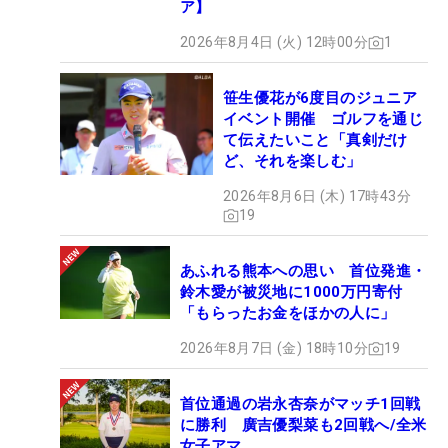
ア】
2026年8月4日 (火) 12時00分
1
笹生優花が6度目のジュニア
イベント開催 ゴルフを通じ
て伝えたいこと「真剣だけ
ど、それを楽しむ」
2026年8月6日 (木) 17時43分
19
あふれる熊本への思い 首位発進・
鈴木愛が被災地に1000万円寄付
「もらったお金をほかの人に」
2026年8月7日 (金) 18時10分
19
首位通過の岩永杏奈がマッチ1回戦
に勝利 廣吉優梨菜も2回戦へ/全米
女子アマ