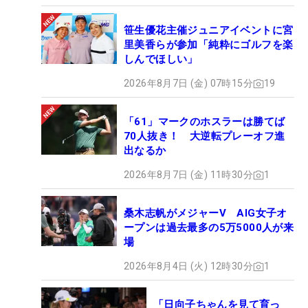
笹生優花主催ジュニアイベントに宮
里美香らが参加「純粋にゴルフを楽
しんでほしい」
2026年8月7日 (金) 07時15分
19
「61」マークのホスラーは勝てば
70人抜き！ 大逆転プレーオフ進
出なるか
2026年8月7日 (金) 11時30分
1
桑木志帆がメジャーV AIG女子オ
ープンは過去最多の5万5000人が来
場
2026年8月4日 (火) 12時30分
1
「日向子ちゃんを見て育っ