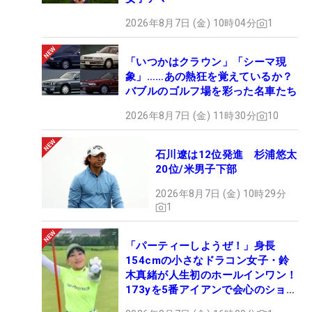
2026年8月7日 (金) 10時04分
1
「いつかはクラウン」「シーマ現
象」……あの熱狂を覚えているか？
バブルのゴルフ場を彩った名車たち
2026年8月7日 (金) 11時30分
10
石川遼は12位発進 杉浦悠太
20位/米男子下部
2026年8月7日 (金) 10時29分
1
「パーティーしようぜ！」身長
154cmの小さなドラコン女子・鈴
木真緒が人生初のホールインワン！
173yを5番アイアンで会心のショッ
ト