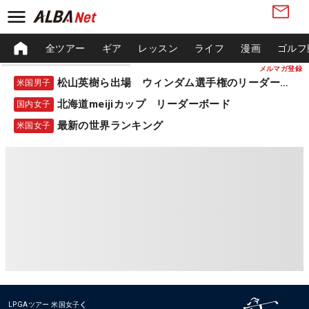
全ツアー
ギア
レッスン
ライフ
漫画
ゴルフ
メルマガ登録
松山英樹ら出場 ウィンダム選手権のリーダーボード
米国男子
北海道meijiカップ リーダーボード
国内女子
最新の世界ランキング
米国女子
LPGAツアー
米国女子