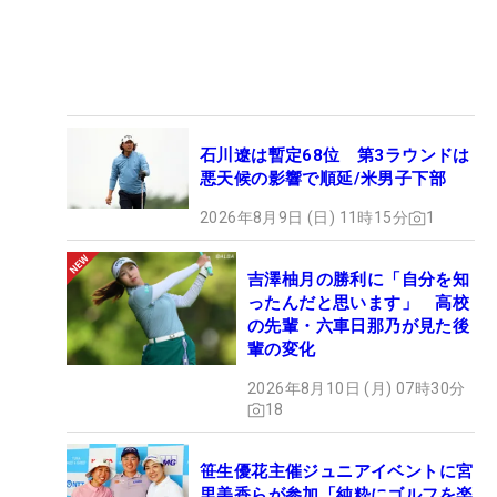
石川遼は暫定68位 第3ラウンドは
悪天候の影響で順延/米男子下部
2026年8月9日 (日) 11時15分
1
吉澤柚月の勝利に「自分を知
ったんだと思います」 高校
の先輩・六車日那乃が見た後
輩の変化
2026年8月10日 (月) 07時30分
18
笹生優花主催ジュニアイベントに宮
里美香らが参加「純粋にゴルフを楽