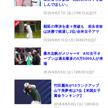
しんでほしい」
2026年8月7日 (金) 07時15分
19
順延の準決を楽々突破も 岩永杏奈
は決勝で敗退し2位/全米女子アマ
2026年8月10日 (月) 06時39分
1
桑木志帆がメジャーV AIG女子オ
ープンは過去最多の5万5000人が来
場
2026年8月4日 (火) 12時30分
1
竹田麗央が13ランクアップ
山下美夢有は7位【米国女子
賞金ランキング】
2026年8月4日 (火) 12時00分