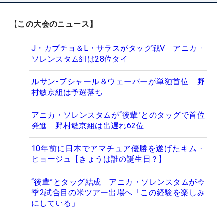
【この大会のニュース】
J・カプチョ＆L・サラスがタッグ戦V アニカ・
ソレンスタム組は28位タイ
ルサン-ブシャール＆ウェーバーが単独首位 野
村敏京組は予選落ち
アニカ・ソレンスタムが“後輩”とのタッグで首位
発進 野村敏京組は出遅れ62位
10年前に日本でアマチュア優勝を遂げたキム・
ヒョージュ【きょうは誰の誕生日？】
“後輩”とタッグ結成 アニカ・ソレンスタムが今
季2試合目の米ツアー出場へ「この経験を楽しみ
にしている」