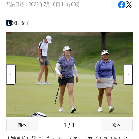
配信日時：
2022年7月16日 11時03分
米国女子
1
/
1
前へ
次へ
単独首位に浮上したジェニファー・カプチョ（左）と