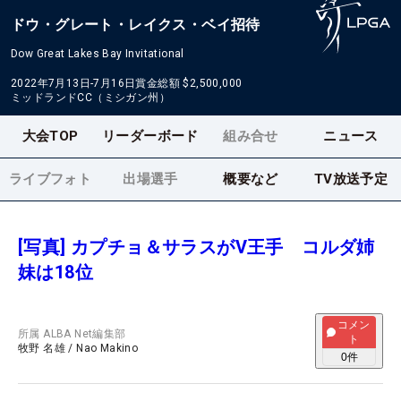
ドウ・グレート・レイクス・ベイ招待
Dow Great Lakes Bay Invitational
2022年7月13日-7月16日
賞金総額
$2,500,000
ミッドランドCC（ミシガン州）
大会TOP
リーダーボード
組み合せ
ニュース
ライブフォト
出場選手
概要など
TV放送予定
[写真] カプチョ＆サラスがV王手 コルダ姉
妹は18位
コメン
所属
ALBA Net編集部
ト
牧野 名雄
/
Nao Makino
0
件