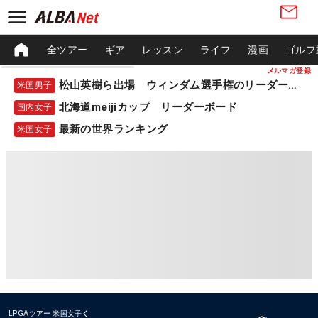
全ツアー
ギア
レッスン
ライフ
漫画
ゴルフ
メルマガ登録
松山英樹ら出場 ウィンダム選手権のリーダーボード
米国男子
北海道meijiカップ リーダーボード
国内女子
最新の世界ランキング
米国女子
LPGAツアー
米国女子