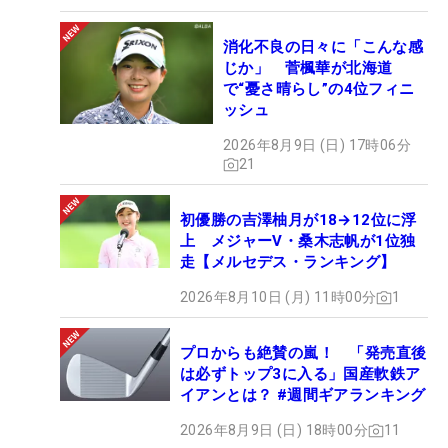
消化不良の日々に「こんな感
じか」 菅楓華が北海道
で“憂さ晴らし”の4位フィニ
ッシュ
2026年8月9日 (日) 17時06分
21
初優勝の吉澤柚月が18→12位に浮
上 メジャーV・桑木志帆が1位独
走【メルセデス・ランキング】
2026年8月10日 (月) 11時00分
1
プロからも絶賛の嵐！ 「発売直後
は必ずトップ3に入る」国産軟鉄ア
イアンとは？ #週間ギアランキング
2026年8月9日 (日) 18時00分
11