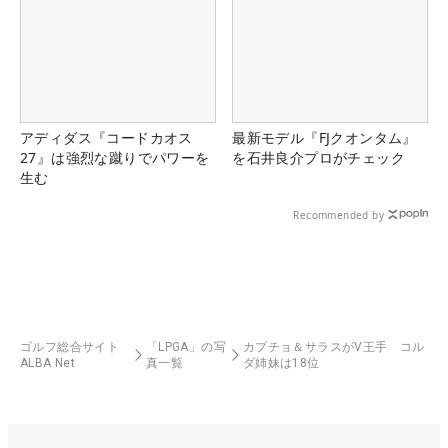
アディダス『コードカオス
最新モデル『FJクオンタム』
27』は強烈な蹴りでパワーを
を石井良介プロがチェック
生む
Recommended by
ゴルフ総合サイト
「LPGA」の写
カプチョ＆サラスがV王手 コル
ALBA Net
真一覧
ダ姉妹は18位