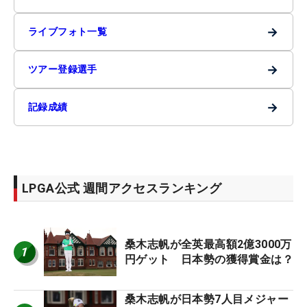
→
ライブフォト一覧
→
ツアー登録選手
→
記録成績
LPGA公式 週間アクセスランキング
桑木志帆が全英最高額2億3000万
1
円ゲット 日本勢の獲得賞金は？
桑木志帆が日本勢7人目メジャー