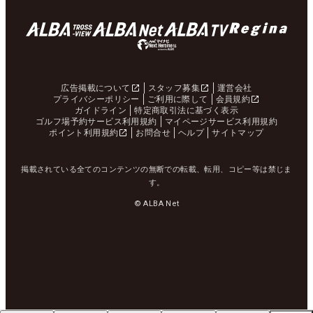
広告掲載について
スタッフ募集
運営会社
プライバシーポリシー
ご利用に際して
会員規約
ガイドライン
特定商取引法に基づく表示
ゴルフ場予約サービス利用規約
マイページサービス利用規約
ポイント利用規約
お問合せ
ヘルプ
サイトマップ
掲載されている全てのコンテンツの無断での転載、転用、コピー等は禁じま
す。
© ALBA Net