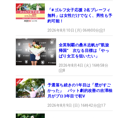
「#ゴルフ女子応援 2名プレーフィ
無料」は女性だけでなく、男性も予
約可能！
2026年8月10日 (月) 06時00分
1
全英制覇の桑木志帆が“凱旋
帰国” 次なる目標は「やっ
ぱり女王を狙いたい」
2026年8月4日 (火) 16時58分
8
予選落ち続きの1年目は「壁がすご
かった」 パット劇的改善の吉澤柚
月がプロ3年目で初V
2026年8月9日 (日) 16時42分
17