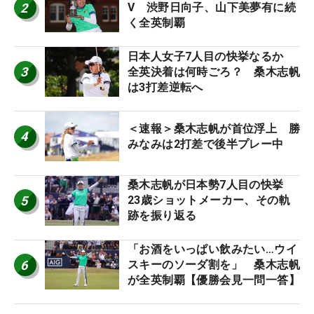
2
V 渋野日向子、山下美夢有に続
く全英制覇
日本人女子7人目の快挙なるか
3
全英決着は何時ごろ？ 桑木志帆
は3打差逆転へ
＜速報＞桑木志帆が首位浮上 勝
4
みなみは2打差で後半プレー中
桑木志帆が日本勢7人目の快挙
5
23歳ショットメーカー、その軌
跡を振り返る
「お酒をいっぱい飲みたい…ウイ
6
スキーのソーダ割を」 桑木志帆
が全英制覇【優勝会見一問一答】