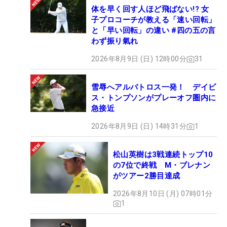
体を早く回す人ほど飛ばない!? 女
子プロコーチが教える「速い回転」
と「早い回転」の違い #四の五の言
わず振り氣れ
2026年8月9日 (日) 12時00分
31
雪辱へアルバトロス一発！ デイビ
ス・トンプソンがプレーオフ圏内に
急接近
2026年8月9日 (日) 14時31分
1
松山英樹は3戦連続トップ10
の7位で終戦 M・ブレナン
がツアー2勝目達成
2026年8月10日 (月) 07時01分
1