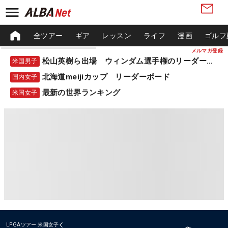
全ツアー
ギア
レッスン
ライフ
漫画
ゴルフ
メルマガ登録
松山英樹ら出場 ウィンダム選手権のリーダーボード
米国男子
北海道meijiカップ リーダーボード
国内女子
最新の世界ランキング
米国女子
LPGAツアー
米国女子