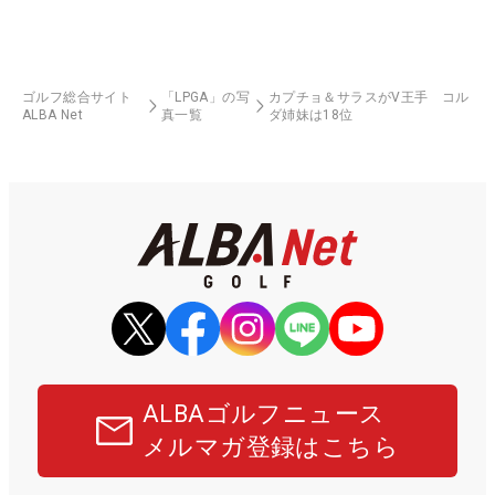
ゴルフ総合サイト
「LPGA」の写
カプチョ＆サラスがV王手 コル
ALBA Net
真一覧
ダ姉妹は18位
ALBAゴルフニュース
メルマガ登録はこちら