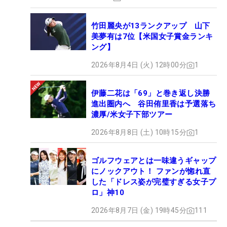
竹田麗央が13ランクアップ 山下
美夢有は7位【米国女子賞金ランキ
ング】
2026年8月4日 (火) 12時00分
1
伊藤二花は「69」と巻き返し決勝
進出圏内へ 谷田侑里香は予選落ち
濃厚/米女子下部ツアー
2026年8月8日 (土) 10時15分
1
ゴルフウェアとは一味違うギャップ
にノックアウト！ ファンが惚れ直
した「ドレス姿が完璧すぎる女子プ
ロ」神10
2026年8月7日 (金) 19時45分
111