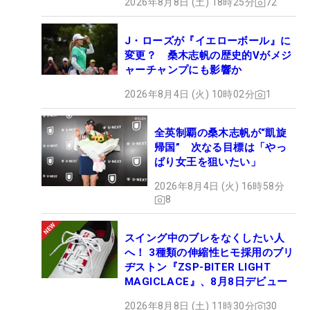
2026年8月8日 (土) 18時25分
72
J・ローズが『イエローボール』に
変更？ 桑木志帆の歴史的Vがメジ
ャーチャンプにも影響か
2026年8月4日 (火) 10時02分
1
全英制覇の桑木志帆が“凱旋
帰国” 次なる目標は「やっ
ぱり女王を狙いたい」
2026年8月4日 (火) 16時58分
8
スイング中のブレをなくしたい人
へ！ 3種類の伸縮性ヒモ採用のブリ
ヂストン『ZSP-BITER LIGHT
MAGICLACE』、8月8日デビュー
2026年8月8日 (土) 11時30分
30