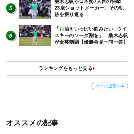
桑木志帆が日本勢7人目の快挙
5
23歳ショットメーカー、その軌
跡を振り返る
「お酒をいっぱい飲みたい…ウイ
6
スキーのソーダ割を」 桑木志帆
が全英制覇【優勝会見一問一答】
ランキングをもっと見る
ページ上部へ
オススメの記事