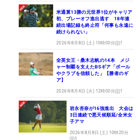
米通算13勝の元世界1位がキャリア
初、プレーオフ進出逃す 18年連
続出場記録も終止符「何事も永遠に
続けられない」
2026年8月8日 (土) 10時00分
1
全英女王・桑木志帆の14本 メジ
ャー制覇を支えたBSギア「ボール
やクラブを信頼した」【勝者のギ
ア】
2026年8月4日 (火) 12時00分
1
岩永杏奈が16強進出 大会は
3日連続で悪天候順延/全米女
子アマ
2026年8月8日 (土) 10時20分
1