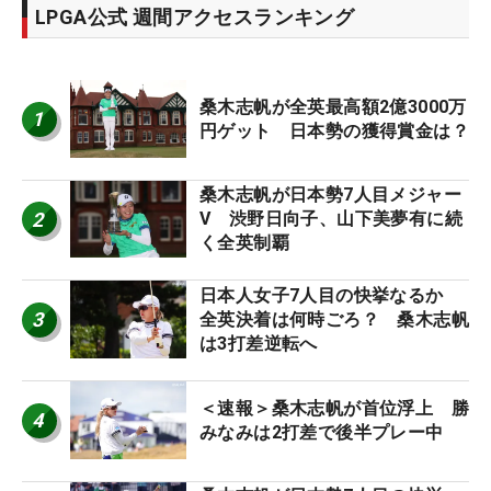
LPGA公式 週間アクセスランキング
桑木志帆が全英最高額2億3000万
1
円ゲット 日本勢の獲得賞金は？
桑木志帆が日本勢7人目メジャー
2
V 渋野日向子、山下美夢有に続
く全英制覇
日本人女子7人目の快挙なるか
3
全英決着は何時ごろ？ 桑木志帆
は3打差逆転へ
＜速報＞桑木志帆が首位浮上 勝
4
みなみは2打差で後半プレー中