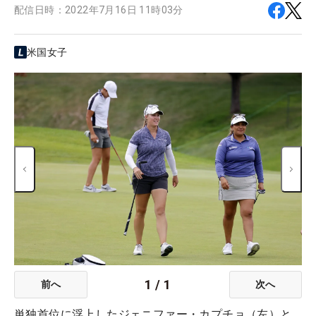
配信日時：
2022年7月16日 11時03分
米国女子
1
/
1
前へ
次へ
単独首位に浮上したジェニファー・カプチョ（左）と