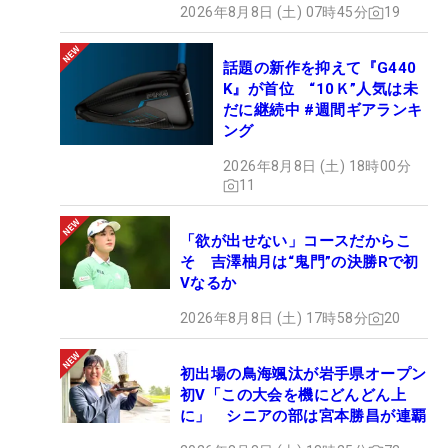
2026年8月8日 (土) 07時45分
19
話題の新作を抑えて『G440
K』が首位 “10Ｋ”人気は未
だに継続中 #週間ギアランキ
ング
2026年8月8日 (土) 18時00分
11
「欲が出せない」コースだからこ
そ 吉澤柚月は“鬼門”の決勝Rで初
Vなるか
2026年8月8日 (土) 17時58分
20
初出場の鳥海颯汰が岩手県オープン
初V「この大会を機にどんどん上
に」 シニアの部は宮本勝昌が連覇