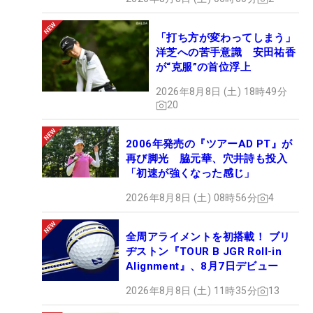
「打ち方が変わってしまう」
洋芝への苦手意識 安田祐香
が“克服”の首位浮上
2026年8月8日 (土) 18時49分
20
2006年発売の『ツアーAD PT』が
再び脚光 脇元華、穴井詩も投入
「初速が強くなった感じ」
2026年8月8日 (土) 08時56分
4
全周アライメントを初搭載！ ブリ
ヂストン『TOUR B JGR Roll-in
Alignment』、8月7日デビュー
2026年8月8日 (土) 11時35分
13