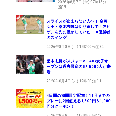
2026年8月7日 (金) 07時15分
19
スライスが止まらない人へ！ 全英
女王・桑木志帆は切り返しで「左ヒ
ザ」を先に動かしていた #優勝者
のスイング
2026年8月8日 (土) 12時00分
32
桑木志帆がメジャーV AIG女子オ
ープンは過去最多の5万5000人が来
場
2026年8月4日 (火) 12時30分
1
4日間の期間限定配布！11月までの
プレーに2回使える1,500円＆1,000
円分クーポン！
2026年8月8日 (土) 06時00分
2