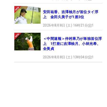
安田祐香、吉澤柚月が首位タイ浮
上 金田久美子が1差3位
2026年8月8日 (土) 16時21分
1
＜中間速報＞仲村果乃が単独首位浮
上 1打差に吉澤柚月、小林光希、
全美貞
2026年8月8日 (土) 13時04分
1