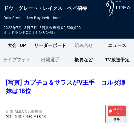
ドウ・グレート・レイクス・ベイ招待
Dow Great Lakes Bay Invitational
2022年7月13日-7月16日
賞金総額
$2,500,000
ミッドランドCC（ミシガン州）
大会TOP
リーダーボード
組み合せ
ニュース
ライブフォト
出場選手
概要など
TV放送予定
[写真] カプチョ＆サラスがV王手 コルダ姉
妹は18位
コメン
所属
ALBA Net編集部
ト
牧野 名雄
/
Nao Makino
0
件