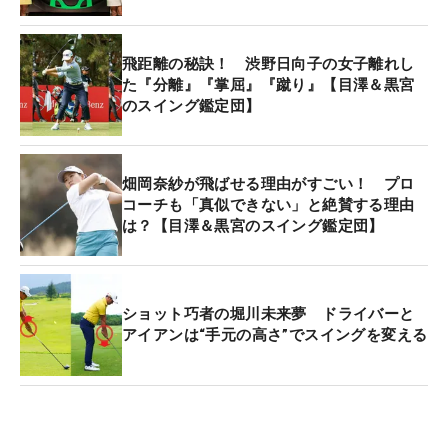
は、飛ばない一般ゴルファーにも多く見られる。ボ
ールを押せるインパクトゾーンが短いため、ボール
が散らばるばかりか、当たっても飛距離が出ない。
飛距離の秘訣！ 渋野日向子の女子離れし
た『分離』『掌屈』『蹴り』【目澤＆黒宮
のスイング鑑定団】
一般ゴルファーでもできるハンドファーストを作る
練習として河本が教えてくれたのが、右手と左手を
離して握るスプリットハンド。「スプリットハンド
畑岡奈紗が飛ばせる理由がすごい！ プロ
でドライバーを打つ練習は私もよく行っています。
コーチも「真似できない」と絶賛する理由
普通に握るよりも両手首の形を固定できるため、右
は？【目澤＆黒宮のスイング鑑定団】
手でコネる動きがなくなるのです。肩から肩までの
ハーフショットで打ちましょう」。小さなスイング
なのに、河本が打ったボールは200ヤード付近まで
ショット巧者の堀川未来夢 ドライバーと
飛んでいく。効率的にインパクトできているのだろ
アイアンは“手元の高さ”でスイングを変える
う。
続いて手元を低く下ろしていくコツは？ 「ダウン
スイングからインパクトにかけては、右ヒジを体に