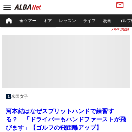
全ツアー
ギア
レッスン
ライフ
漫画
ゴルフ
メルマガ登録
米国女子
河本結はなぜスプリットハンドで練習す
る？ 「ドライバーもハンドファーストが飛
びます」【ゴルフの飛距離アップ】