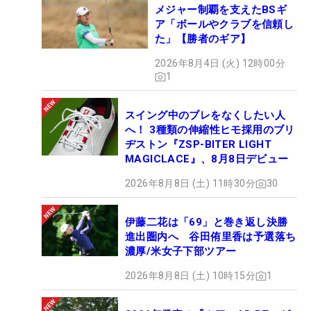
メジャー制覇を支えたBSギ
ア「ボールやクラブを信頼し
た」【勝者のギア】
2026年8月4日 (火) 12時00分
1
スイング中のブレをなくしたい人
へ！ 3種類の伸縮性ヒモ採用のブリ
ヂストン『ZSP-BITER LIGHT
MAGICLACE』、8月8日デビュー
2026年8月8日 (土) 11時30分
30
伊藤二花は「69」と巻き返し決勝
進出圏内へ 谷田侑里香は予選落ち
濃厚/米女子下部ツアー
2026年8月8日 (土) 10時15分
1