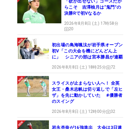
「欲が出せない」コースだか
らこそ 吉澤柚月は“鬼門”の
決勝Rで初Vなるか
2026年8月8日 (土) 17時58分
20
初出場の鳥海颯汰が岩手県オープン
初V「この大会を機にどんどん上
に」 シニアの部は宮本勝昌が連覇
2026年8月8日 (土) 18時25分
72
スライスが止まらない人へ！ 全英
女王・桑木志帆は切り返しで「左ヒ
ザ」を先に動かしていた #優勝者
のスイング
2026年8月8日 (土) 12時00分
32
岩永杏奈が16強進出 大会は3日連