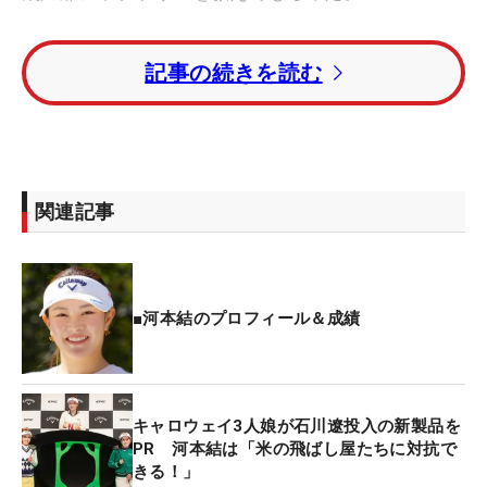
松山のコーチと松田のコーチが河本結のスイングを
記事の続きを読む
斬る！【連続写真】
河本がインパクトでイメージしているのは、手元が
先行するハンドファーストの形だ。「私は地面から
打つアイアンだけでなく、ティアップして打つドラ
関連記事
イバーもハンドファーストで打つべきだと思ってい
ます。そのほうが手元を低く保てるため、強いイン
パクトになるんです」。アイアンは“ハンドファース
ト”で、ドライバーはヘッドが先行する“ハンドレイ
■河本結のプロフィール＆成績
ト”がいい、というレッスンも存在するが、河本は右
手をコネて手首の角度が早くほどけるのを嫌ってい
るため、ハンドレイトのイメージはない。
キャロウェイ3人娘が石川遼投入の新製品を
PR 河本結は「米の飛ばし屋たちに対抗で
実はボールをつかまえようとして手首をコネる動き
きる！」