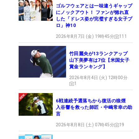
ゴルフウェアとは一味違うギャップ
にノックアウト！ ファンが惚れ直
した「ドレス姿が完璧すぎる女子プ
ロ」神10
2026年8月7日 (金) 19時45分
111
竹田麗央が13ランクアップ
山下美夢有は7位【米国女子
賞金ランキング】
2026年8月4日 (火) 12時00分
1
6戦連続予選落ちから復活の狼煙
入谷響を救った師匠・中嶋常幸の助
言
2026年8月8日 (土) 07時45分
19