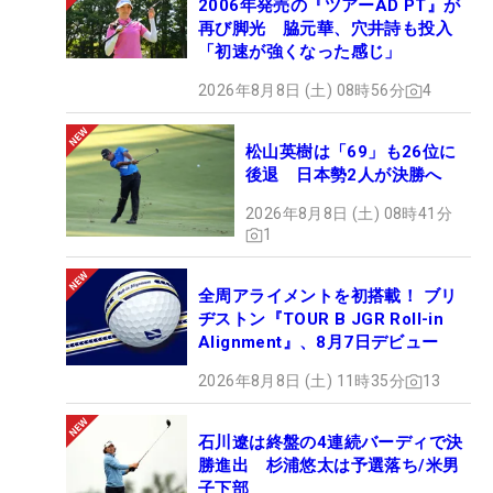
2006年発売の『ツアーAD PT』が
再び脚光 脇元華、穴井詩も投入
「初速が強くなった感じ」
2026年8月8日 (土) 08時56分
4
松山英樹は「69」も26位に
後退 日本勢2人が決勝へ
2026年8月8日 (土) 08時41分
1
全周アライメントを初搭載！ ブリ
ヂストン『TOUR B JGR Roll-in
Alignment』、8月7日デビュー
2026年8月8日 (土) 11時35分
13
石川遼は終盤の4連続バーディで決
勝進出 杉浦悠太は予選落ち/米男
子下部