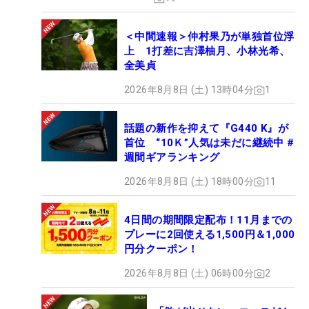
＜中間速報＞仲村果乃が単独首位浮
上 1打差に吉澤柚月、小林光希、
全美貞
2026年8月8日 (土) 13時04分
1
話題の新作を抑えて『G440 K』が
首位 “10Ｋ”人気は未だに継続中 #
週間ギアランキング
2026年8月8日 (土) 18時00分
11
4日間の期間限定配布！11月までの
プレーに2回使える1,500円＆1,000
円分クーポン！
2026年8月8日 (土) 06時00分
2