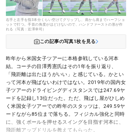
右手と左手を指3本分くらい空けてグリップし、肩から肩までハーフショ
ットで打つ。手首の角度がほどけないので、ハンドファーストの形が作
れる（写真：近澤幸司）
この記事の写真
1
枚を見る
昨年から米国女子ツアーに本格参戦している河本
結。コーチの目澤秀憲氏はその1年を振り返り、
「飛距離は出たほうがいい」と感じている。かとい
って河本が飛ばないわけではない。2019年の国内女
子ツアーのドライビングディスタンスでは247.69ヤ
ードを記録し13位だった。ただ、飛ばし屋がひしめ
く米国女子ツアーでの昨年のスタッツは、249.59ヤ
ードながら85位まで落ちる。フィジカル強化と同時
に、強くボールを押せるスイングを目指す河本に、
飛距離アップドリルを教えてもらった。