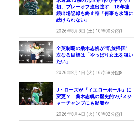
米通算13勝の元世界1位がキャリア
初、プレーオフ進出逃す 18年連
続出場記録も終止符「何事も永遠に
続けられない」
2026年8月8日 (土) 10時00分
1
全英制覇の桑木志帆が“凱旋帰国”
次なる目標は「やっぱり女王を狙い
たい」
2026年8月4日 (火) 16時58分
8
J・ローズが『イエローボール』に
変更？ 桑木志帆の歴史的Vがメジ
ャーチャンプにも影響か
2026年8月4日 (火) 10時02分
1