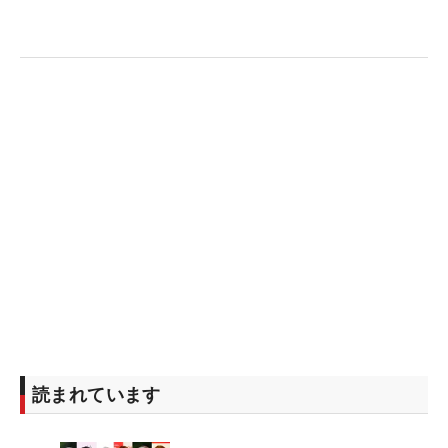
つけたまま下ろしていきます。そのとき、右肩をタ
テに下げて体の回転でボールを押し込んでいきま
す。実際のスイングでもこのイメージでクラブを振
れば、強い球が打てますよ」。実際にやってみる
と、振っている感はないのに、意外とボールが飛
ぶ。いままで手を使いすぎていたのかも。ドライバ
ーを振っているのに飛ばないという人は、スプリッ
トハンドでボールを押す感覚を一度味わってもらい
たい。
読まれています