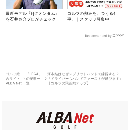
最新モデル『FJクオンタム』
ゴルフの熱狂を、つくる仕
を石井良介プロがチェック
事。｜スタッフ募集中
Recommended by
ゴルフ総
「LPGA」
河本結はなぜスプリットハンドで練習する？
合サイト
の記事一
「ドライバーもハンドファーストが飛びます」
ALBA Net
覧
【ゴルフの飛距離アップ】