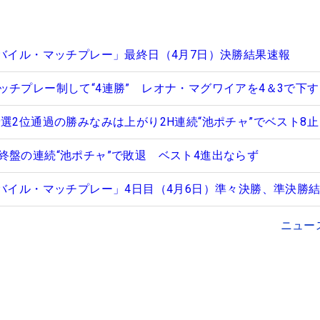
モバイル・マッチプレー」最終日（4月7日）決勝結果速報
ッチプレー制して“4連勝” レオナ・マグワイアを4＆3で下す
選2位通過の勝みなみは上がり2H連続“池ポチャ”でベスト8
終盤の連続“池ポチャ”で敗退 ベスト4進出ならず
モバイル・マッチプレー」4日目（4月6日）準々決勝、準決勝
ニュー