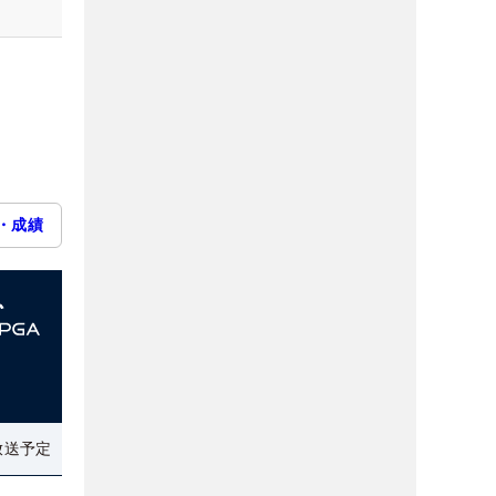
・成績
放送予定