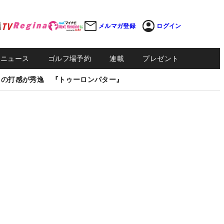
メルマガ登録
ログイン
Sニュース
ゴルフ場予約
連載
プレゼント
しの打感が秀逸 『トゥーロンパター』