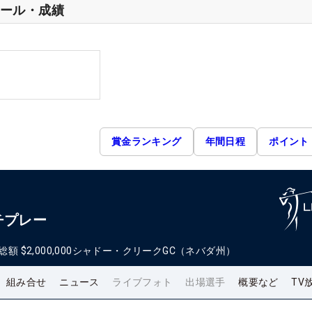
ール・成績
賞金ランキング
年間日程
ポイント
チプレー
総額
$2,000,000
シャドー・クリークGC（ネバダ州）
組み合せ
ニュース
ライブフォト
出場選手
概要など
TV