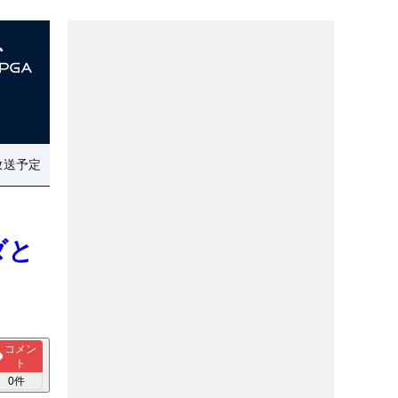
放送予定
ダと
コメン
ト
0
件