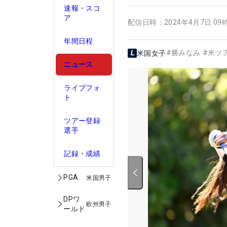
速報・スコ
ア
配信日時：
2024年4月7日 09
年間日程
#
勝みなみ
#
米ツ
米国女子
ニュース
ライブフォ
ト
ツアー登録
選手
記録・成績
PGA
米国男子
DPワ
欧州男子
ールド