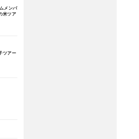
の米ツア
子ツアー