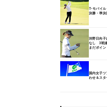
T-モバイ
決勝・準決
渋野日向子
なし 3戦
まだポイン
国内女子ツ
わせ＆スタ