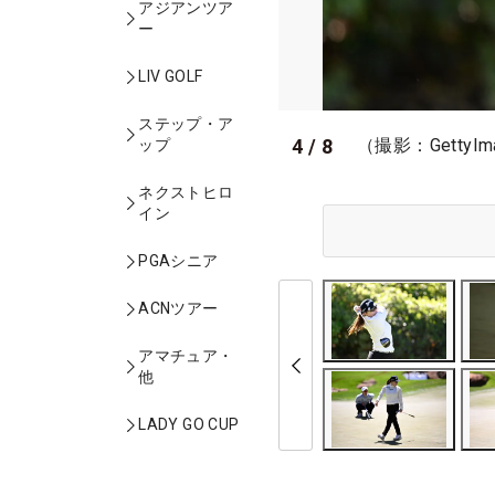
アジアンツア
ー
LIV GOLF
ステップ・ア
4
/
8
（撮影：GettyIm
ップ
ネクストヒロ
イン
PGAシニア
ACNツアー
アマチュア・
他
LADY GO CUP