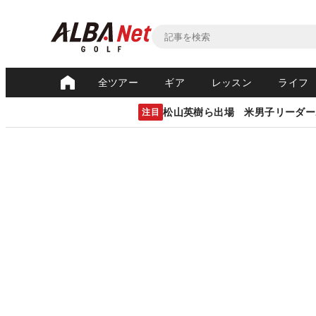
全ツアー
ギア
レッスン
ライフ
松山英樹ら出場 米男子リーダー
注目