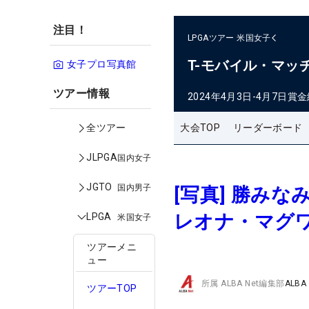
注目！
LPGAツアー
米国女子
T-モバイル・マッ
女子プロ写真館
ツアー情報
2024年4月3日-4月7日
賞金
大会TOP
リーダーボード
全ツアー
JLPGA
国内女子
JGTO
国内男子
[写真] 勝み
レオナ・マグ
LPGA
米国女子
ツアーメニ
ュー
所属
ALBA Net編集部
ALBA
ツアーTOP