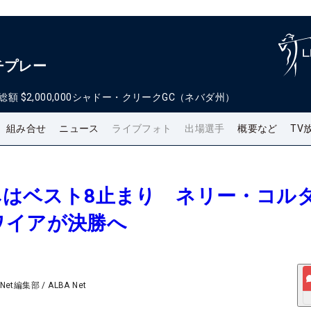
チプレー
総額
$2,000,000
シャドー・クリークGC（ネバダ州）
組み合せ
ニュース
ライブフォト
出場選手
概要など
TV
なみはベスト8止まり ネリー・コル
ワイアが決勝へ
 Net編集部
/
ALBA Net