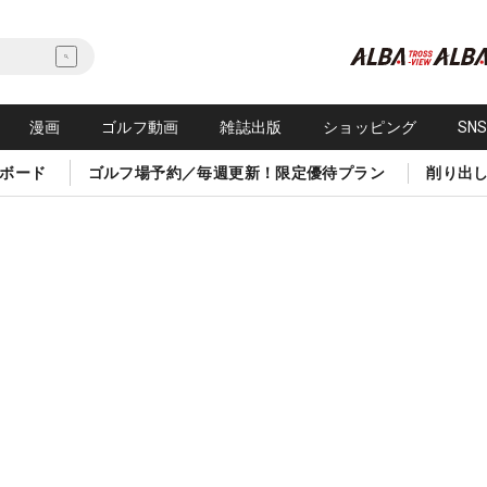
漫画
ゴルフ動画
雑誌出版
ショッピング
SN
ボード
ゴルフ場予約／毎週更新！限定優待プラン
削り出