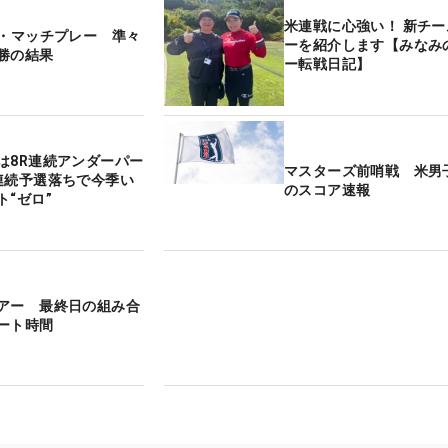
米連戦に心強い！ 新チームメンバ
ル・マッチプレー 準々
ーを紹介します【みなみ
勝の結果
ー転戦日記】
は8R連続アンダーパー
マスターズ前哨戦 米男
連続予選落ちで今季い
のスコア速報
ト“ゼロ”
アー 最終日の組み合
ート時間