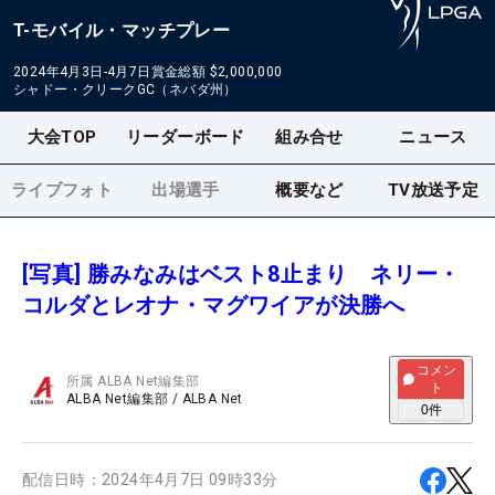
T-モバイル・マッチプレー
2024年4月3日-4月7日
賞金総額
$2,000,000
シャドー・クリークGC（ネバダ州）
大会TOP
リーダーボード
組み合せ
ニュース
ライブフォト
出場選手
概要など
TV放送予定
[写真] 勝みなみはベスト8止まり ネリー・
コルダとレオナ・マグワイアが決勝へ
コメン
所属
ALBA Net編集部
ト
ALBA Net編集部
/
ALBA Net
0
件
配信日時：
2024年4月7日 09時33分