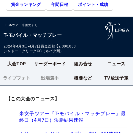
賞金ランキング
年間日程
ポイント・成績
LPGAツアー
米国女子
T-モバイル・マッチプレー
2024年4月3日-4月7日
賞金総額
$2,000,000
シャドー・クリークGC（ネバダ州）
大会TOP
リーダーボード
組み合せ
ニュース
ライブフォト
出場選手
概要など
TV放送予定
【この大会のニュース】
米女子ツアー「T-モバイル・マッチプレー」最
終日（4月7日）決勝結果速報