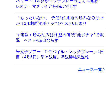
ネリー・コルダがマッチプレー制して“4連勝”
レオナ・マグワイアを4＆3で下す
「もったいない」 予選2位通過の勝みなみは上
がり2H連続“池ポチャ”でベスト8止まり
＜速報＞勝みなみは終盤の連続“池ポチャ”で敗
退 ベスト4進出ならず
米女子ツアー「T-モバイル・マッチプレー」4日
目（4月6日）準々決勝、準決勝結果速報
ニュース一覧