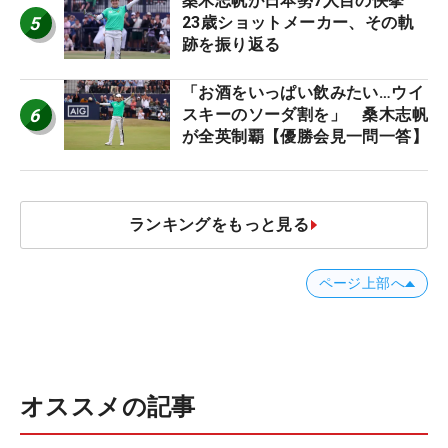
桑木志帆が日本勢7人目の快挙
5
23歳ショットメーカー、その軌
跡を振り返る
「お酒をいっぱい飲みたい…ウイ
6
スキーのソーダ割を」 桑木志帆
が全英制覇【優勝会見一問一答】
ランキングをもっと見る
ページ上部へ
オススメの記事