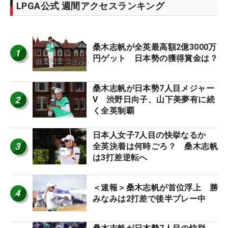
LPGA公式 週間アクセスランキング
桑木志帆が全英最高額2億3000万
1
円ゲット 日本勢の獲得賞金は？
桑木志帆が日本勢7人目メジャー
2
V 渋野日向子、山下美夢有に続
く全英制覇
日本人女子7人目の快挙なるか
3
全英決着は何時ごろ？ 桑木志帆
は3打差逆転へ
＜速報＞桑木志帆が首位浮上 勝
4
みなみは2打差で後半プレー中