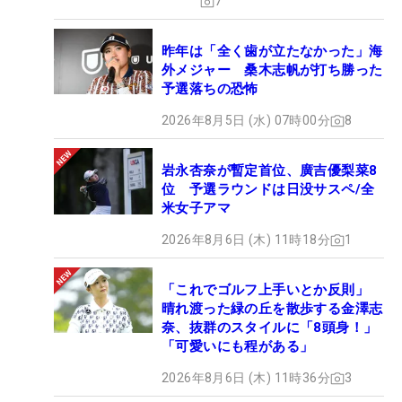
7
昨年は「全く歯が立たなかった」海
外メジャー 桑木志帆が打ち勝った
予選落ちの恐怖
2026年8月5日 (水) 07時00分
8
岩永杏奈が暫定首位、廣吉優梨菜8
位 予選ラウンドは日没サスペ/全
米女子アマ
2026年8月6日 (木) 11時18分
1
「これでゴルフ上手いとか反則」
晴れ渡った緑の丘を散歩する金澤志
奈、抜群のスタイルに「8頭身！」
「可愛いにも程がある」
2026年8月6日 (木) 11時36分
3