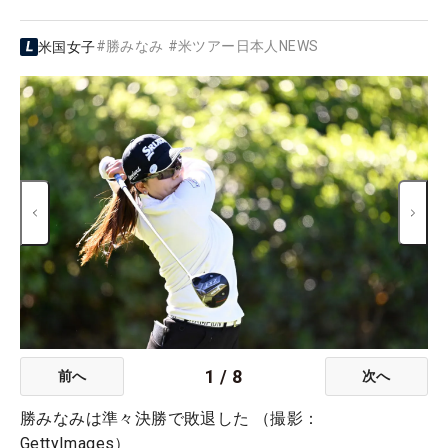
#
勝みなみ
#
米ツアー日本人NEWS
米国女子
1
/
8
前へ
次へ
勝みなみは準々決勝で敗退した （撮影：
GettyImages）