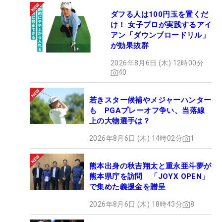
ダフる人は100円玉を置くだ
け！ 女子プロが実践するアイ
アン「ダウンブロードリル」
が効果抜群
2026年8月6日 (木) 12時00分
40
若きスター候補やメジャーハンター
も PGAプレーオフ争い、当落線
上の大物選手は？
2026年8月6日 (木) 14時02分
1
熊本出身の秋吉翔太と重永亜斗夢が
熊本県庁を訪問 「JOYX OPEN」
で集めた義援金を贈呈
2026年8月6日 (木) 18時43分
8