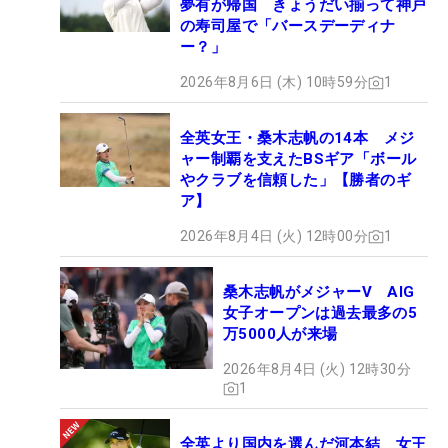
夢有が帰国 きょうだい揃って神戸
の寿司屋で「バースデーディナ
ー？」
2026年8月6日 (木) 10時59分
1
全英女王・桑木志帆の14本 メジ
ャー制覇を支えたBSギア「ボール
やクラブを信頼した」【勝者のギ
ア】
2026年8月4日 (火) 12時00分
1
桑木志帆がメジャーV AIG
女子オープンは過去最多の5
万5000人が来場
2026年8月4日 (火) 12時30分
1
全英より国内を選んだ河本結 女王