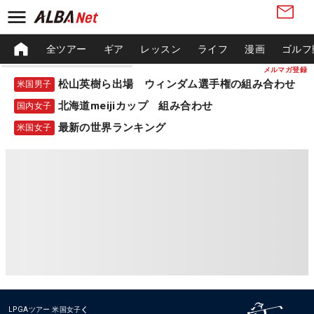
全ツアー
ギア
レッスン
ライフ
漫画
ゴルフ
メルマガ登録
松山英樹ら出場 ウィンダム選手権の組み合わせ
米国男子
北海道meijiカップ 組み合わせ
国内女子
最新の世界ランキング
米国女子
LPGAツアー
米国女子