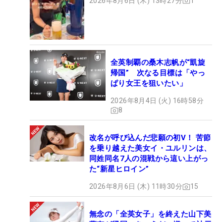
2026年8月6日 (木) 13時27分
1
全英制覇の桑木志帆が“凱旋
帰国” 次なる目標は「やっ
ぱり女王を狙いたい」
2026年8月4日 (火) 16時58分
8
改名が呼び込んだ悲願の初V！ 苦節
を乗り越えた美女イ・ユルリンは、
同姓同名7人の混戦から這い上がっ
た“新星ヒロイン”
2026年8月6日 (木) 11時30分
15
無念の「全英女子」を終えた山下美