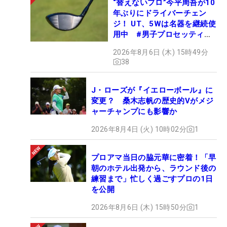
“替えないプロ”今平周吾が10
年ぶりにドライバーチェン
ジ！ UT、5Wは名器を継続使
用中 #男子プロセッティン
グ
2026年8月6日 (木) 15時49分
38
J・ローズが『イエローボール』に
変更？ 桑木志帆の歴史的Vがメジ
ャーチャンプにも影響か
2026年8月4日 (火) 10時02分
1
プロアマ当日の脇元華に密着！「早
朝のホテル出発から、ラウンド後の
練習まで」忙しく過ごすプロの1日
を公開
2026年8月6日 (木) 15時50分
1