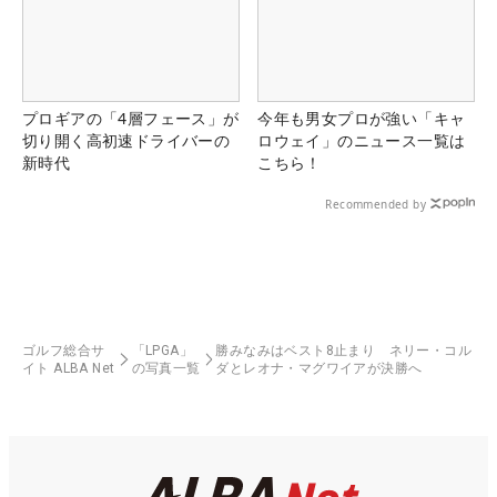
プロギアの「4層フェース」が
今年も男女プロが強い「キャ
切り開く高初速ドライバーの
ロウェイ」のニュース一覧は
新時代
こちら！
Recommended by
ゴルフ総合サ
「LPGA」
勝みなみはベスト8止まり ネリー・コル
イト ALBA Net
の写真一覧
ダとレオナ・マグワイアが決勝へ