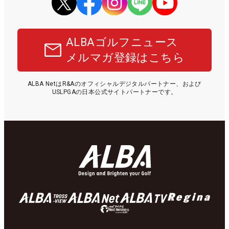
ALBAゴルフニュース
メルマガ登録はこちら
ALBA NetはR&Aのオフィシャルデジタルパートナー、および
USLPGAの日本公式サイトパートナーです。