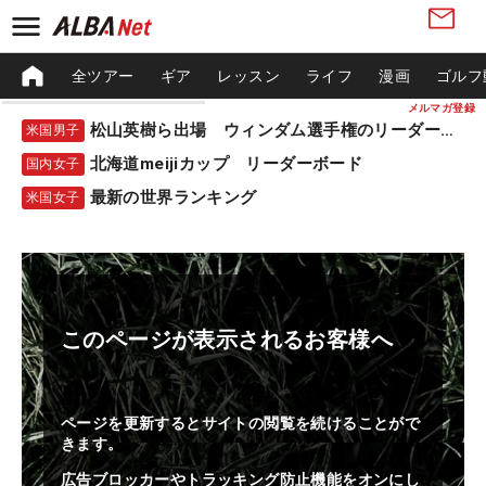
全ツアー
ギア
レッスン
ライフ
漫画
ゴルフ
メルマガ登録
松山英樹ら出場 ウィンダム選手権のリーダーボード
米国男子
北海道meijiカップ リーダーボード
国内女子
最新の世界ランキング
米国女子
このページが表示されるお客様へ
ページを更新するとサイトの閲覧を続けることがで
きます。
広告ブロッカーやトラッキング防止機能をオンにし