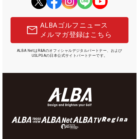
ALBAゴルフニュース
メルマガ登録はこちら
ALBA NetはR&Aのオフィシャルデジタルパートナー、および
USLPGAの日本公式サイトパートナーです。