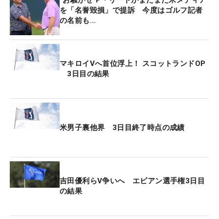
が得られなかった」と賠償を求めていた。
を「名誉毀損」で提訴 今度はゴルフ記者
の名前も…
しかし米国第11区控訴裁判所は「オーガスタ州立大
のチームメイトが彼をチームから外した後、リード
のコーチが彼を2試合の出場停止処分にしたなど、
マキロイVへ首位浮上！ スコットランドOP
記事には真実が含まれている」と指摘。「イメージ
3日目の結果
を損なうことになっても事実である限り、悪意の報
道ではない」と説明した。
「従って、リードからの名誉棄損の請求はすべて失
米男子裏他界 3日目終了時点の成績
当であり、すべての被告に対する各名誉棄損の請求
に対する連邦地裁の棄却は支持される」という“答
え”を出した。さて、この結論に“不服”を申し立てる
ことはあるのか？（文・武川玲子＝米国在住）
吉田優利らV争いへ エビアン選手権3日目
の結果