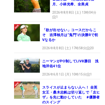
月、小林光希、全美貞
2026年8月8日 (土) 13時04分
1
「欲が出せない」コースだからこ
そ 吉澤柚月は“鬼門”の決勝Rで初
Vなるか
2026年8月8日 (土) 17時58分
20
ニーマンがPO制してLIV8勝目 浅
地洋佑41位
2026年6月1日 (月) 10時15分
1
スライスが止まらない人へ！ 全英
女王・桑木志帆は切り返しで「左ヒ
ザ」を先に動かしていた #優勝者
のスイング