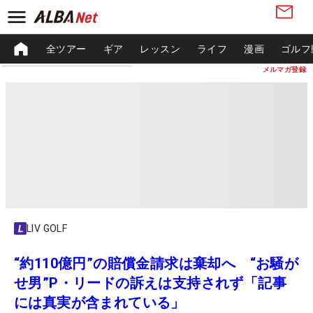
全ツアー
ギア
レッスン
ライフ
漫画
ゴルフ
メルマガ登録
LIV GOLF
“約110億円”の賠償金請求は棄却へ “お騒が
せ男”P・リードの訴えは支持されず「記事
には真実が含まれている」