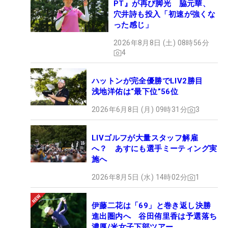
PT』が再び脚光 脇元華、
穴井詩も投入「初速が強くな
った感じ」
2026年8月8日 (土) 08時56分
4
ハットンが完全優勝でLIV2勝目
浅地洋佑は“最下位”56位
2026年6月8日 (月) 09時31分
3
LIVゴルフが大量スタッフ解雇
へ？ あすにも選手ミーティング実
施へ
2026年8月5日 (水) 14時02分
1
伊藤二花は「69」と巻き返し決勝
進出圏内へ 谷田侑里香は予選落ち
濃厚/米女子下部ツアー