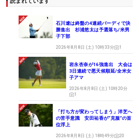
読まれています
石川遼は終盤の4連続バーディで決
勝進出 杉浦悠太は予選落ち/米男
子下部
2026年8月8日 (土) 10時33分
1
岩永杏奈が16強進出 大会は
3日連続で悪天候順延/全米女
子アマ
2026年8月8日 (土) 10時20分
1
「打ち方が変わってしまう」洋芝へ
の苦手意識 安田祐香が“克服”の首
位浮上
2026年8月8日 (土) 18時49分
20