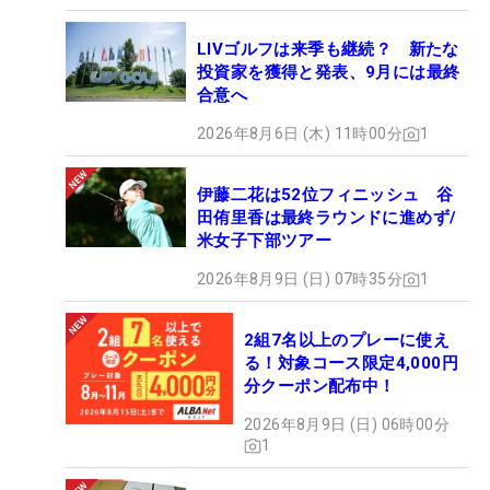
LIVゴルフは来季も継続？ 新たな
投資家を獲得と発表、9月には最終
合意へ
2026年8月6日 (木) 11時00分
1
伊藤二花は52位フィニッシュ 谷
田侑里香は最終ラウンドに進めず/
米女子下部ツアー
2026年8月9日 (日) 07時35分
1
2組7名以上のプレーに使え
る！対象コース限定4,000円
分クーポン配布中！
2026年8月9日 (日) 06時00分
1