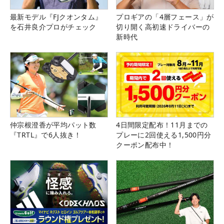
最新モデル『FJクオンタム』
プロギアの「4層フェース」が
を石井良介プロがチェック
切り開く高初速ドライバーの
新時代
仲宗根澄香が平均パット数
4日間限定配布！11月までの
『TRTL』で6人抜き！
プレーに2回使える1,500円分
クーポン配布中！