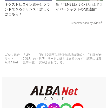
ネクストヒロイン選手とラウ
新『TENSEIオレンジ』はドラ
ンドできるチャンス！詳しく
イバーシャフトの“最適解”
はこちら！
Recommended by
ゴルフ総合
「LIV
“約110億円”の賠償金請求は棄却へ “お騒がせ
サイト
GOLF」の
男”P・リードの訴えは支持されず「記事には真
ALBA Net
記事一覧
実が含まれている」