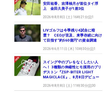
安田祐香、吉澤柚月が首位タイ浮
上 金田久美子が1差3位
2026年8月8日 (土) 16時21分
1
LIVゴルフは今季残り4試合に暗
雲？ CEOが言及、来季存続に向け
て目指す“約560億円”の資金調達
2026年6月11日 (木) 10時30分
1
スイング中のブレをなくしたい人
へ！ 3種類の伸縮性ヒモ採用のブリ
ヂストン『ZSP-BITER LIGHT
MAGICLACE』、8月8日デビュー
2026年8月8日 (土) 11時30分
30