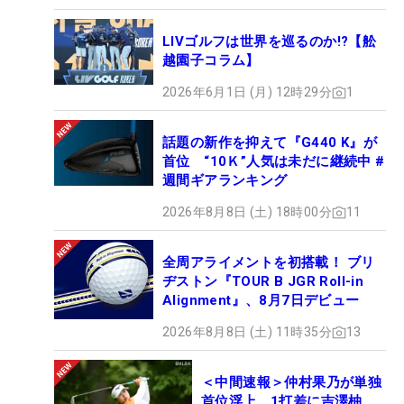
LIVゴルフは世界を巡るのか!?【舩
越園子コラム】
2026年6月1日 (月) 12時29分
1
話題の新作を抑えて『G440 K』が
首位 “10Ｋ”人気は未だに継続中 #
週間ギアランキング
2026年8月8日 (土) 18時00分
11
全周アライメントを初搭載！ ブリ
ヂストン『TOUR B JGR Roll-in
Alignment』、8月7日デビュー
2026年8月8日 (土) 11時35分
13
＜中間速報＞仲村果乃が単独
首位浮上 1打差に吉澤柚