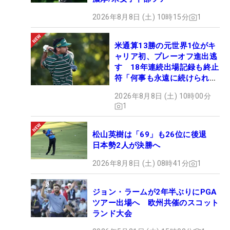
2026年8月8日 (土) 10時15分
1
米通算13勝の元世界1位がキ
ャリア初、プレーオフ進出逃
す 18年連続出場記録も終止
符「何事も永遠に続けられな
い」
2026年8月8日 (土) 10時00分
1
松山英樹は「69」も26位に後退
日本勢2人が決勝へ
2026年8月8日 (土) 08時41分
1
ジョン・ラームが2年半ぶりにPGA
ツアー出場へ 欧州共催のスコット
ランド大会