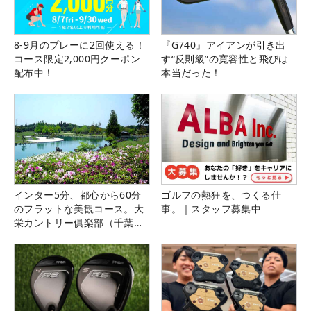
8-9月のプレーに2回使える！
『G740』アイアンが引き出
コース限定2,000円クーポン
す“反則級”の寛容性と飛びは
配布中！
本当だった！
インター5分、都心から60分
ゴルフの熱狂を、つくる仕
のフラットな美観コース。大
事。｜スタッフ募集中
栄カントリー俱楽部（千葉
県）