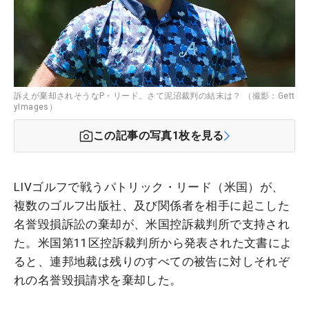
訴えが棄却されそうなP・リード。さて泥沼裁判の結末は？ （撮影：Gett
yImages）
この記事の写真
1
枚を見る
LIVゴルフで戦うパトリック・リード（米国）が、
複数のゴルフ出版社、及び関係者を相手に起こした
名誉毀損訴訟の棄却が、米国控訴裁判所で支持され
た。米国第11区控訴裁判所から発表された文書によ
ると、連邦地裁は残りのすべての被告に対しそれぞ
れの名誉毀損請求を棄却した。