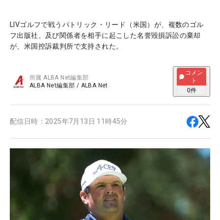
LIVゴルフで戦うパトリック・リード（米国）が、複数のゴル
フ出版社、及び関係者を相手に起こした名誉毀損訴訟の棄却
が、米国控訴裁判所で支持された。
コメン
所属
ALBA Net編集部
ト
ALBA Net編集部
/
ALBA Net
0
件
配信日時：
2025年7月13日 11時45分