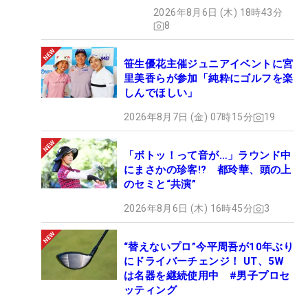
2026年8月6日 (木) 18時43分
8
笹生優花主催ジュニアイベントに宮
里美香らが参加「純粋にゴルフを楽
しんでほしい」
2026年8月7日 (金) 07時15分
19
「ボトッ！って音が…」ラウンド中
にまさかの珍客!? 都玲華、頭の上
のセミと“共演”
2026年8月6日 (木) 16時45分
3
“替えないプロ”今平周吾が10年ぶり
にドライバーチェンジ！ UT、5W
は名器を継続使用中 #男子プロセ
ッティング