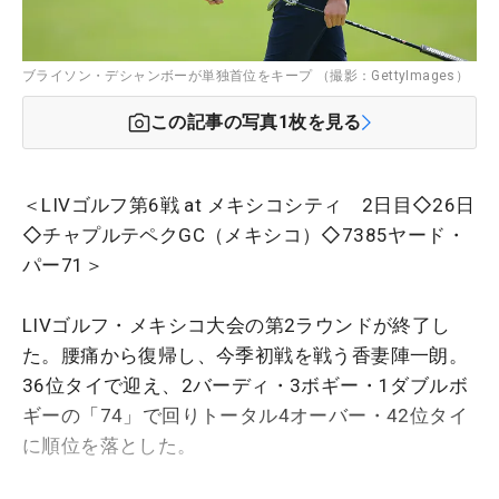
ブライソン・デシャンボーが単独首位をキープ （撮影：GettyImages）
この記事の写真
1
枚を見る
＜LIVゴルフ第6戦 at メキシコシティ 2日目◇26日
◇チャプルテペクGC（メキシコ）◇7385ヤード・
パー71＞
LIVゴルフ・メキシコ大会の第2ラウンドが終了し
た。腰痛から復帰し、今季初戦を戦う香妻陣一朗。
36位タイで迎え、2バーディ・3ボギー・1ダブルボ
ギーの「74」で回りトータル4オーバー・42位タイ
に順位を落とした。