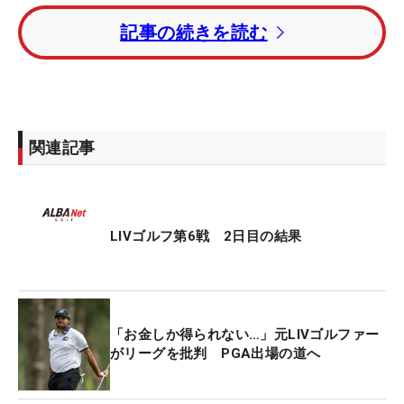
ブライソン・デシャンボー（米国）がトータル13ア
記事の続きを読む
ンダーで初日に続き単独首位をキープ。1打差2位に
キャメロン・スミス（オーストラリア）、3打差3位
にホアキン・ニーマン（チリ）、4打差4位にジョ
ン・ラーム（スペイン）が続いた。
関連記事
チーム戦ではスミス率いる『リッパーGC』がトータ
ル24アンダーで単独トップ。香妻が所属している
『アイアン・ヘッズGC』はトータル27オーバーで
最下位にいる。
LIVゴルフ第6戦 2日目の結果
「お金しか得られない…」元LIVゴルファー
がリーグを批判 PGA出場の道へ