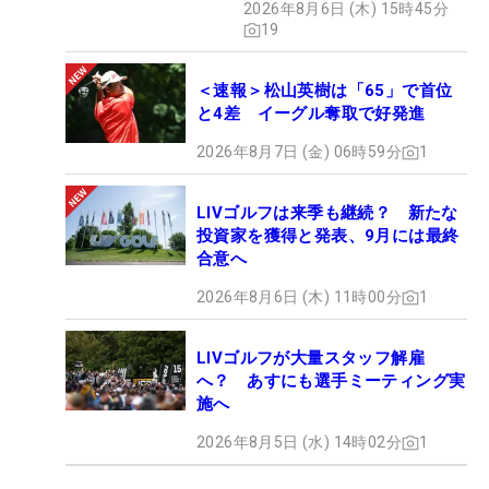
2026年8月6日 (木) 15時45分
19
＜速報＞松山英樹は「65」で首位
と4差 イーグル奪取で好発進
2026年8月7日 (金) 06時59分
1
LIVゴルフは来季も継続？ 新たな
投資家を獲得と発表、9月には最終
合意へ
2026年8月6日 (木) 11時00分
1
LIVゴルフが大量スタッフ解雇
へ？ あすにも選手ミーティング実
施へ
2026年8月5日 (水) 14時02分
1