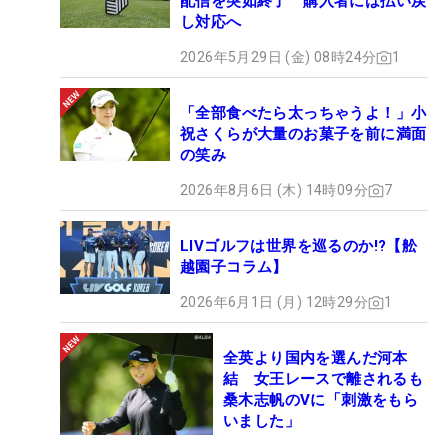
配信を突如終了 購入者には払い戻
し対応へ
2026年5月29日 (金) 08時24分
1
「全部食べたら太っちゃうよ！」小
祝さくらが大量のお菓子を前に満面
の笑み
2026年8月6日 (木) 14時09分
7
LIVゴルフは世界を巡るのか!?【舩
越園子コラム】
2026年6月1日 (月) 12時29分
1
全英より国内を選んだ河本
結 女王レースで離されるも
桑木志帆のVに「刺激をもら
いました」