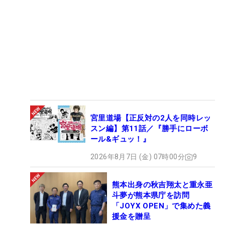
宮里道場【正反対の2人を同時レッ
スン編】第11話／『勝手にローボ
ール&ギュッ！』
2026年8月7日 (金) 07時00分
9
熊本出身の秋吉翔太と重永亜
斗夢が熊本県庁を訪問
「JOYX OPEN」で集めた義
援金を贈呈