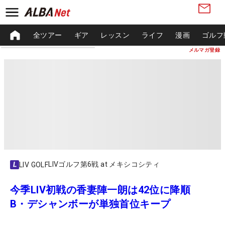
全ツアー
ギア
レッスン
ライフ
漫画
ゴルフ
メルマガ登録
LIVゴルフ第6戦 at メキシコシティ
LIV GOLF
今季LIV初戦の香妻陣一朗は42位に降順
B・デシャンボーが単独首位キープ