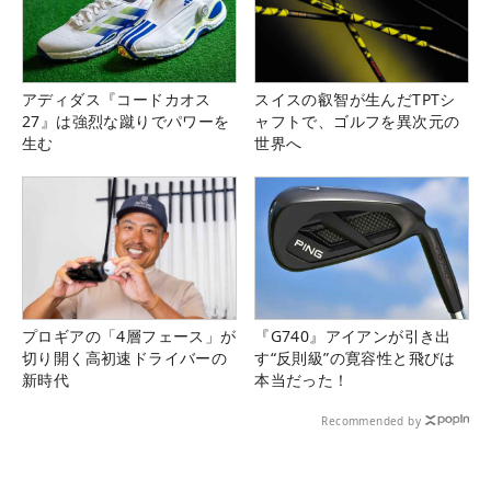
アディダス『コードカオス
スイスの叡智が生んだTPTシ
27』は強烈な蹴りでパワーを
ャフトで、ゴルフを異次元の
生む
世界へ
プロギアの「4層フェース」が
『G740』アイアンが引き出
切り開く高初速ドライバーの
す“反則級”の寛容性と飛びは
新時代
本当だった！
Recommended by