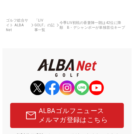
ゴルフ総合サ
「LIV
今季LIV初戦の香妻陣一朗は42位に降
イト ALBA
GOLF」の記
順 B・デシャンボーが単独首位キープ
Net
事一覧
ALBAゴルフニュース
メルマガ登録はこちら