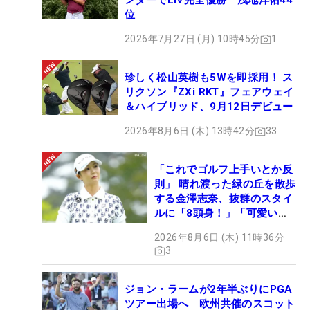
ンダーでLIV完全優勝 浅地洋佑44
位
2026年7月27日 (月) 10時45分
1
珍しく松山英樹も5Wを即採用！ ス
リクソン『ZXi RKT』フェアウェイ
＆ハイブリッド、9月12日デビュー
2026年8月6日 (木) 13時42分
33
「これでゴルフ上手いとか反
則」 晴れ渡った緑の丘を散歩
する金澤志奈、抜群のスタイ
ルに「8頭身！」「可愛いに
も程がある」
2026年8月6日 (木) 11時36分
3
ジョン・ラームが2年半ぶりにPGA
ツアー出場へ 欧州共催のスコット