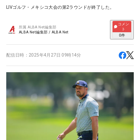
LIVゴルフ・メキシコ大会の第2ラウンドが終了した。
コメン
所属
ALBA Net編集部
ト
ALBA Net編集部
/
ALBA Net
0
件
配信日時：
2025年4月27日 09時14分