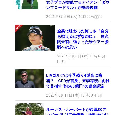
女子プロが実践するアイアン「ダウ
ンブロードリル」が効果抜群
2026年8月6日 (木) 12時00分
40
全英で味わった悔しさ「自分
も戦えるはずなのに」 佐久
間朱莉に強まった米ツアー参
戦への思い
2026年8月6日 (木) 16時45分
19
LIVゴルフは今季残り4試合に暗
雲？ CEOが言及、来季存続に向け
て目指す“約560億円”の資金調達
2026年6月11日 (木) 10時30分
1
ルーカス・ハーバートが通算30ア