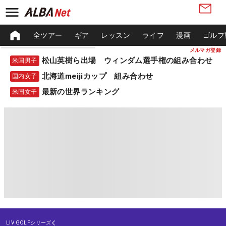
全ツアー
ギア
レッスン
ライフ
漫画
ゴルフ
メルマガ登録
松山英樹ら出場 ウィンダム選手権の組み合わせ
米国男子
北海道meijiカップ 組み合わせ
国内女子
最新の世界ランキング
米国女子
LIV GOLFシリーズ