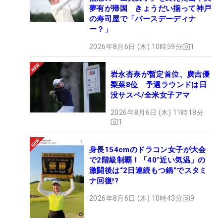
夢有が帰国 きょうだい揃って神戸
の寿司屋で「バースデーディナ
ー？」
2026年8月6日 (木) 10時59分
1
岩永杏奈が暫定首位、廣吉優
梨菜8位 予選ラウンドは日
没サスペ/全米女子アマ
2026年8月6日 (木) 11時18分
1
身長154cmのドラコン女子が大会
で2階級制覇！「40°近い気温」の
激闘後は“2日連続もつ鍋”でスタミ
ナ回復!?
2026年8月6日 (木) 10時43分
9