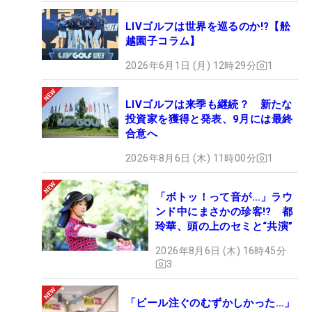
LIVゴルフは世界を巡るのか!?【舩
越園子コラム】
2026年6月1日 (月) 12時29分
1
LIVゴルフは来季も継続？ 新たな
投資家を獲得と発表、9月には最終
合意へ
2026年8月6日 (木) 11時00分
1
「ボトッ！って音が…」ラウ
ンド中にまさかの珍客!? 都
玲華、頭の上のセミと“共演”
2026年8月6日 (木) 16時45分
3
「ビール注ぐのむずかしかった…」