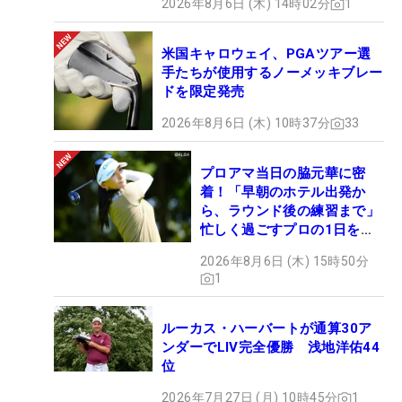
2026年8月6日 (木) 14時02分
1
米国キャロウェイ、PGAツアー選
手たちが使用するノーメッキブレー
ドを限定発売
2026年8月6日 (木) 10時37分
33
プロアマ当日の脇元華に密
着！「早朝のホテル出発か
ら、ラウンド後の練習まで」
忙しく過ごすプロの1日を公
開
2026年8月6日 (木) 15時50分
1
ルーカス・ハーバートが通算30ア
ンダーでLIV完全優勝 浅地洋佑44
位
2026年7月27日 (月) 10時45分
1