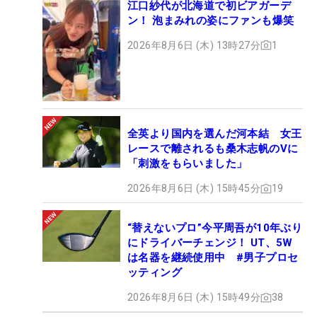
江口紗代が北海道で初ビアガーデ
ン！ 泡まみれの姿にファンも爆笑
2026年8月6日 (木) 13時27分
1
全英より国内を選んだ河本結 女王
レースで離されるも桑木志帆のVに
「刺激をもらいました」
2026年8月6日 (木) 15時45分
19
“替えないプロ”今平周吾が10年ぶり
にドライバーチェンジ！ UT、5W
は名器を継続使用中 #男子プロセ
ッティング
2026年8月6日 (木) 15時49分
38