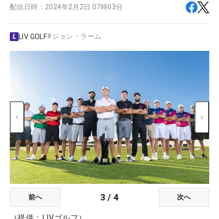
配信日時：
2024年2月2日 07時03分
#
ジョン・ラーム
LIV GOLF
3
/
4
前へ
次へ
（提供：LIVゴルフ）