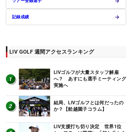
→
ツアー登録選手
→
記録成績
LIV GOLF 週間アクセスランキング
LIVゴルフが大量スタッフ解雇
1
へ？ あすにも選手ミーティング
実施へ
結局、LIVゴルフとは何だったの
2
か？【舩越園子コラム】
LIV支援打ち切り決定 世界1位