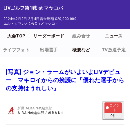
LIVゴルフ第1戦 at マヤコバ
2024年2月2日-2月4日
賞金総額
$20,000,000
エル・カマレオンGC（メキシコ）
大会TOP
リーダーボード
組み合せ
ニュース
ライブフォト
出場選手
概要など
TV放送予定
[写真] ジョン・ラームがいよいよLIVデビュ
ー マキロイからの擁護に「優れた選手から
の支持はうれしい」
コメン
所属
ALBA Net編集部
ト
ALBA Net編集部
/
ALBA Net
0
件