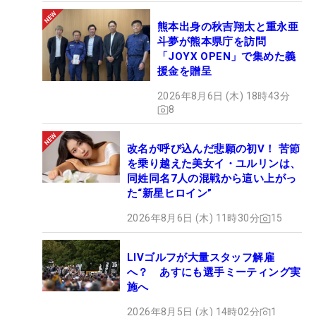
熊本出身の秋吉翔太と重永亜
斗夢が熊本県庁を訪問
「JOYX OPEN」で集めた義
援金を贈呈
2026年8月6日 (木) 18時43分
8
改名が呼び込んだ悲願の初V！ 苦節
を乗り越えた美女イ・ユルリンは、
同姓同名7人の混戦から這い上がっ
た“新星ヒロイン”
2026年8月6日 (木) 11時30分
15
LIVゴルフが大量スタッフ解雇
へ？ あすにも選手ミーティング実
施へ
2026年8月5日 (水) 14時02分
1