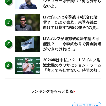
3
シェフラーは苦笑い「何も分から
ないよ」
LIVゴルフは今季残り4試合に暗
4
雲？ CEOが言及、来季存続に
向けて目指す“約560億円”の資金
調達
LIVゴルフが連邦破産法申請の可
5
能性？ 「今季終わりで資金調達
ができなければ…」
2026年は未払い？ LIVゴルフ消
6
滅危機のウワサにジョン・ラーム
「考えても仕方ない。時間の無
駄」
ランキングをもっと見る
ページ上部へ