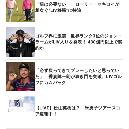
「罰は必要ない」 ローリー・マキロイが
相次ぐ“LIV移籍”に持論
ゴルフ界に激震 世界ランク3位のジョン・
ラームがLIV入りを発表！ 430億円以上で契
約か
「必ず戻ってきてプレーしたいと思ってい
た」 香妻陣一朗が狭き門を突破、LIVゴル
フにカムバック
【LIVE】松山英樹は？ 米男子ツアースコ
ア速報中！