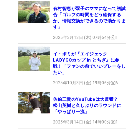
有村智恵が双子のママになって初試
合「ゴルフの時間をどう確保する
か、情報交換ができるので助かりま
す」
2025年3月13日 (木) 07時54分
1
イ・ボミが『エイジェック
LADYGOカップ in とちぎ』に参
戦！「ファンの前でいいプレーをし
たい」
2025年10月3日 (金) 19時06分
6
佐伯三貴のYouTubeは大反響？
松山英樹と久しぶりのラウンドに
「やっぱり一流」
2025年3月14日 (金) 14時00分
1