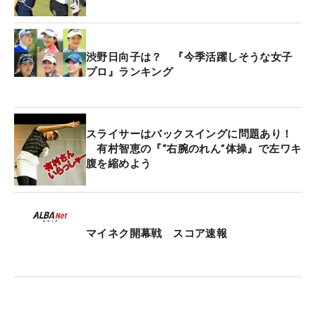
ただ、試合中はもちろん真剣モード。ショットを打
つ前のルーの眼差しは、まさに“勝負師”の顔。これ
渋野日向子は？ 『今季活躍しそうな女子
には吉田も「だんだん試合ムードになっていくテレ
プロ』ランキング
サ・ルーちゃんを見ることができた楽しさがありま
したが、緊張感も出てきて、勝負師の顔になってき
た。あのリズムと空気感を絶対になくさないほうが
スライサーはバックスイングに問題あり！
いいと思って、自分もだんだん試合ムードになっ
有村智恵の『“右腕のれん”体操』で左ワキ
て、『やらなきゃ』という風になりました」。ツア
腹を縮めよう
ー通算16勝を挙げるルーが作り出す空気に触発され
ながら、ツアー通算7勝を挙げる吉田も実力を思う
存分発揮した。
マイネク開幕戦 スコア速報
さらに、優勝決定戦ではショットを打つ前に2人で
長く話込む姿も印象的であった。「事前に練習ラウ
ンドをやらせてもらったなかで、どう攻めたいか。
そこの話し合いとかはしましたね。パッティングに