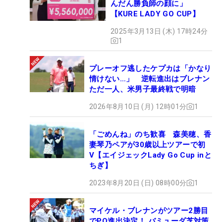
んだん勝負師の顔に」
【KURE LADY GO CUP】
2025年3月13日 (木) 17時24分
1
プレーオフ逃したケプカは「かなり
情けない…」 逆転進出はブレナン
ただ一人、米男子最終戦で明暗
2026年8月10日 (月) 12時01分
1
「ごめんね」のち歓喜 森美穂、香
妻琴乃ペアが30歳以上ツアーで初
V【エイジェックLady Go Cup inと
ちぎ】
2023年8月20日 (日) 08時00分
1
マイケル・ブレナンがツアー2勝目
でPO進出決定！ バミューダ芝対策