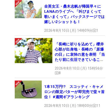
全英女王・桑木志帆が帰国早々に
LANAのライブへ 「叫びまくって
歌いまくって」バックステージでは
嬉しい2ショットも！
2026年8月10日 (月) 14時09分
1
「長崎に祈りを込めて」櫻井
心那が出身地・長崎の「原爆
の日」に哀悼の意を表明 「当
たり前に生活できていること
に感謝」
2026年8月10日 (月) 15時56分
8
1本15万円!? スコッティ・キャメ
ロンの限定パターが即完売で堂々首
位！ #週間ギアランキング
2026年8月10日 (月) 18時00分
11