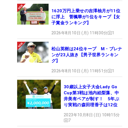
1620万円上乗せの吉澤柚月が11位
に浮上 菅楓華が1位をキープ【女
子賞金ランキング】
2026年8月10日 (月) 11時30分
1
松山英樹は24位キープ M・ブレナ
ンが23人抜き【男子世界ランキン
グ】
2026年8月10日 (月) 11時51分
1
30歳以上女子大会Lady Go
Cup第3戦は池内絵梨藻、中
井美有ペアが制す！ 5年ぶ
り実戦の森田理香子は12位
2023年10月8日 (日) 10時15分
7