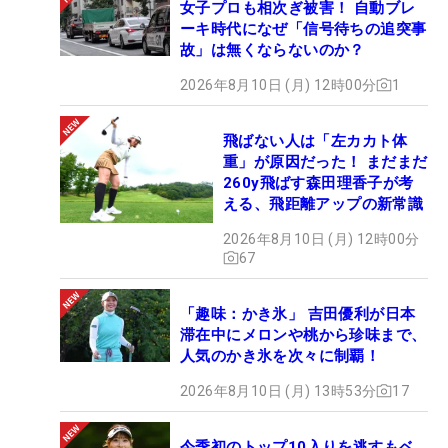
女子プロも相次ぎ被害！ 自動ブレ
ーキ時代になぜ「信号待ちの追突事
故」は無くならないのか？
2026年8月10日 (月) 12時00分
1
飛ばない人は「左カカト体
重」が原因だった！ まだまだ
260y飛ばす森田理香子が考
える、飛距離アップの新常識
2026年8月10日 (月) 12時00分
67
「趣味：かき氷」 吉田優利が日本
滞在中にメロンや桃から珍味まで、
人気のかき氷を次々に制覇！
2026年8月10日 (月) 13時53分
17
今季初のトップ10入りを逃すもベ