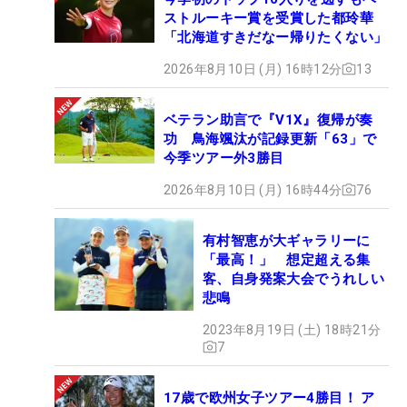
ストルーキー賞を受賞した都玲華
「北海道すきだなー帰りたくない」
2026年8月10日 (月) 16時12分
13
ベテラン助言で『V1X』復帰が奏
功 鳥海颯汰が記録更新「63」で
今季ツアー外3勝目
2026年8月10日 (月) 16時44分
76
有村智恵が大ギャラリーに
「最高！」 想定超える集
客、自身発案大会でうれしい
悲鳴
2023年8月19日 (土) 18時21分
7
17歳で欧州女子ツアー4勝目！ ア