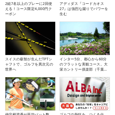
2組7名以上のプレーに2回使
アディダス『コードカオス
える！コース限定4,000円ク
27』は強烈な蹴りでパワーを
ーポン
生む
スイスの叡智が生んだTPTシ
インター5分、都心から60分
ャフトで、ゴルフを異次元の
のフラットな美観コース。大
世界へ
栄カントリー俱楽部（千葉
県）
仲宗根澄香が平均パット数
ゴルフの熱狂を、つくる仕