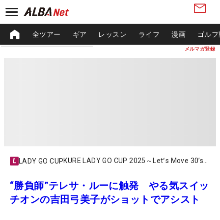
全ツアー
ギア
レッスン
ライフ
漫画
ゴルフ
メルマガ登録
KURE LADY GO CUP 2025～Letʻs Move 30ʼs～
LADY GO CUP
“勝負師”テレサ・ルーに触発 やる気スイッ
チオンの吉田弓美子がショットでアシスト