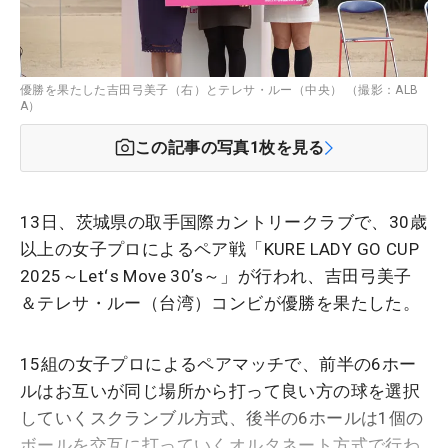
優勝を果たした吉田弓美子（右）とテレサ・ルー（中央） （撮影：ALB
A）
この記事の写真
1
枚を見る
13日、茨城県の取手国際カントリークラブで、30歳
以上の女子プロによるペア戦「KURE LADY GO CUP
2025～Letʻs Move 30ʼs～」が行われ、吉田弓美子
＆テレサ・ルー（台湾）コンビが優勝を果たした。
15組の女子プロによるペアマッチで、前半の6ホー
ルはお互いが同じ場所から打って良い方の球を選択
していくスクランブル方式、後半の6ホールは1個の
ボールを交互に打っていくオルタネート方式で行わ