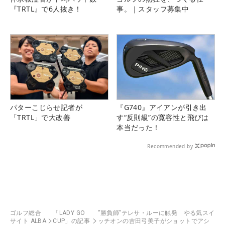
『TRTL』で6人抜き！
事。｜スタッフ募集中
パターこじらせ記者が
『G740』アイアンが引き出
「TRTL」で大改善
す“反則級”の寛容性と飛びは
本当だった！
Recommended by
ゴルフ総合
「LADY GO
“勝負師”テレサ・ルーに触発 やる気スイ
サイト ALBA
CUP」の記事
ッチオンの吉田弓美子がショットでアシ