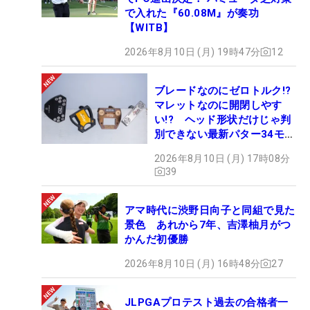
で入れた『60.08M』が奏功
【WITB】
2026年8月10日 (月) 19時47分
12
ブレードなのにゼロトルク!?
マレットなのに開閉しやす
い!? ヘッド形状だけじゃ判
別できない最新パター34モデ
ルの性能早見表を作ってみた
2026年8月10日 (月) 17時08分
#ギアカタログ2026
39
アマ時代に渋野日向子と同組で見た
景色 あれから7年、吉澤柚月がつ
かんだ初優勝
2026年8月10日 (月) 16時48分
27
JLPGAプロテスト過去の合格者一