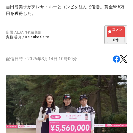
吉田弓美子がテレサ・ルーとコンビを組んで優勝。賞金556万
円を獲得した。
コメン
所属
ALBA Net編集部
ト
齊藤 啓介
/
Keisuke Saito
0
件
配信日時：
2025年3月14日 10時00分