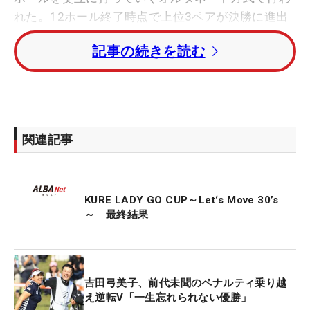
れた。12ホール終了時点で上位3ペアが決勝に進出
した。
記事の続きを読む
優勝決定戦（オルタネート方式）では、まずはルー
＆吉田が、大江香織＆川満陽香理ペアに勝利。続い
て下川めぐみ＆照山亜寿美にも連勝して優勝を決め
た。
関連記事
ルーのオファーにより実現したこのコンビは、とも
に1987年生まれの37歳。さらにルーは、昨年の9月
KURE LADY GO CUP～Letʻs Move 30ʼs
に男児を出産。ツアーを産休中で、今大会は復帰戦
～ 最終結果
でもあった。「1試合目なので、緊張しました。こ
の優勝で、もっと頑張って、もって練習して、本戦
（レギュラーツアー）に行って優勝できたら」。マ
マになったルーは、柔らかい表情で優勝の喜びを述
吉田弓美子、前代未聞のペナルティ乗り越
べた。
え逆転V「一生忘れられない優勝」