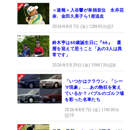
＜速報＞入谷響が単独首位 永井花
奈、金田久美子ら1差追走
2026年8月7日 (金) 12時42分
1
鈴木亨は60歳誕生日に『66』 還
暦を迎えて思うこと「あの3人は異
常です」
2026年5月29日 (金) 10時13分
6
「いつかはクラウン」「シー
マ現象」……あの熱狂を覚え
ているか？ バブルのゴルフ場
を彩った名車たち
2026年8月7日 (金) 11時30分
10