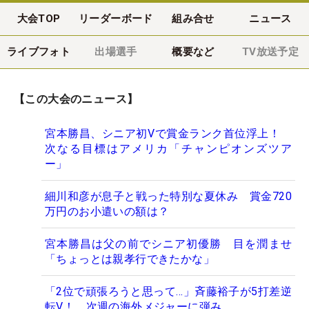
大会TOP
リーダーボード
組み合せ
ニュース
ライブフォト
出場選手
概要など
TV放送予定
【この大会のニュース】
宮本勝昌、シニア初Vで賞金ランク首位浮上！
次なる目標はアメリカ「チャンピオンズツア
ー」
細川和彦が息子と戦った特別な夏休み 賞金720
万円のお小遣いの額は？
宮本勝昌は父の前でシニア初優勝 目を潤ませ
「ちょっとは親孝行できたかな」
「2位で頑張ろうと思って…」斉藤裕子が5打差逆
転V！ 次週の海外メジャーに弾み