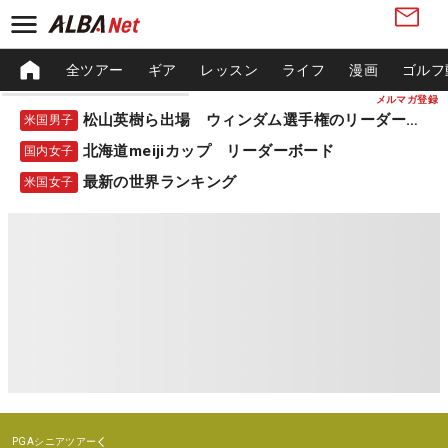
全ツアー
ギア
レッスン
ライフ
漫画
ゴルフ
メルマガ登録
松山英樹ら出場 ウィンダム選手権のリーダーボード
米国男子
北海道meijiカップ リーダーボード
国内女子
最新の世界ランキング
米国女子
PGAシニアツアー