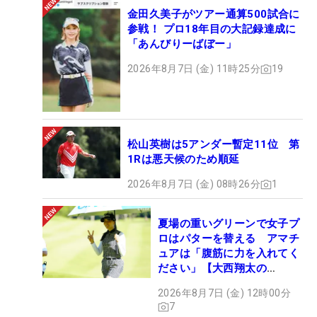
金田久美子がツアー通算500試合に
参戦！ プロ18年目の大記録達成に
「あんびりーばぼー」
2026年8月7日 (金) 11時25分
19
松山英樹は5アンダー暫定11位 第
1Rは悪天候のため順延
2026年8月7日 (金) 08時26分
1
夏場の重いグリーンで女子プ
ロはパターを替える アマチ
ュアは「腹筋に力を入れてく
ださい」【大西翔太の
HOTSHOT】
2026年8月7日 (金) 12時00分
7