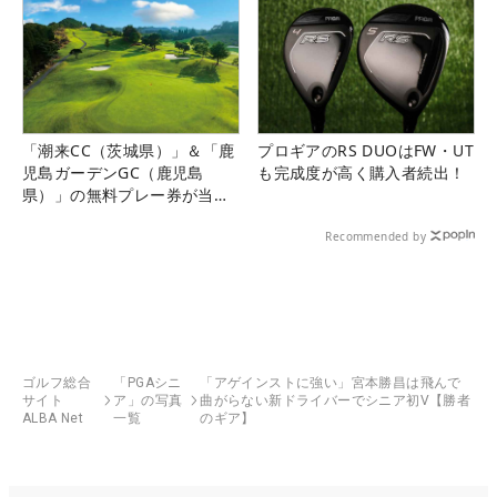
「潮来CC（茨城県）」＆「鹿
プロギアのRS DUOはFW・UT
児島ガーデンGC（鹿児島
も完成度が高く購入者続出！
県）」の無料プレー券が当た
る！！
Recommended by
ゴルフ総合
「PGAシニ
「アゲインストに強い」宮本勝昌は飛んで
サイト
ア」の写真
曲がらない新ドライバーでシニア初V【勝者
ALBA Net
一覧
のギア】