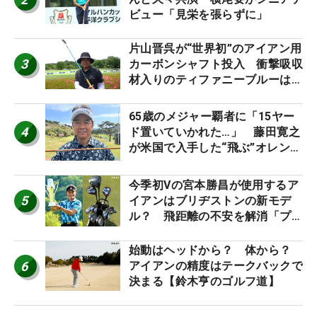
ビュー「見栄を張らずに」
片山晋呉が“世界初”のアイアン用
3
カーボンシャフト投入 衝撃吸収
材入りのティファニーブルーは
「体にやさしい」
65歳のメジャー覇者に「15ヤー
4
ド置いていかれた…」 藤田寛之
が米国で入手した“飛ぶ”オレンジ
シャフトは米シニア使用率2位
今季初Vの宮本勝昌が使用するア
5
イアンはブリヂストンの新モデ
ル？ 飛距離の不安を解消「プラ
スなだけに」【勝者のギア】
始動はヘッドから？ 体から？
6
アイアンの精度はテークバックで
決まる【鈴木亨のゴルフ道】