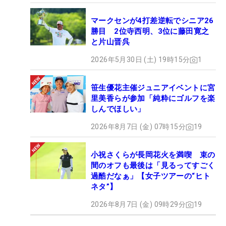
マークセンが4打差逆転でシニア26
勝目 2位寺西明、3位に藤田寛之
と片山晋呉
2026年5月30日 (土) 19時15分
1
笹生優花主催ジュニアイベントに宮
里美香らが参加「純粋にゴルフを楽
しんでほしい」
2026年8月7日 (金) 07時15分
19
小祝さくらが長岡花火を満喫 束の
間のオフも最後は「見るってすごく
過酷だなぁ」【女子ツアーの“ヒト
ネタ”】
2026年8月7日 (金) 09時29分
19