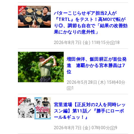
パターこじらせギア担当2人が
『TRTL』をテスト！高MOIで転が
り◎、調節も自在で「結果の改善効
果にかなりの意外性」
2026年8月7日 (金) 11時15分
18
増田伸洋、飯田耕正が首位発
進 連覇かかる宮本勝昌は7
位
2026年5月28日 (木) 15時40分
1
宮里道場【正反対の2人を同時レッ
スン編】第11話／『勝手にローボ
ール&ギュッ！』
2026年8月7日 (金) 07時00分
9