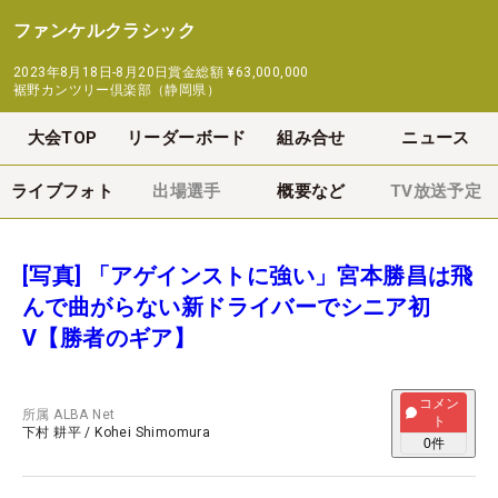
ファンケルクラシック
2023年8月18日-8月20日
賞金総額
¥63,000,000
裾野カンツリー倶楽部（静岡県）
大会TOP
リーダーボード
組み合せ
ニュース
ライブフォト
出場選手
概要など
TV放送予定
[写真] 「アゲインストに強い」宮本勝昌は飛
んで曲がらない新ドライバーでシニア初
V【勝者のギア】
コメン
所属
ALBA Net
ト
下村 耕平
/
Kohei Shimomura
0
件