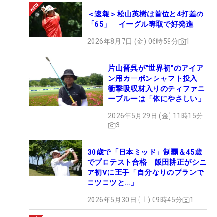
＜速報＞松山英樹は首位と4打差の
「65」 イーグル奪取で好発進
2026年8月7日 (金) 06時59分
1
片山晋呉が“世界初”のアイア
ン用カーボンシャフト投入
衝撃吸収材入りのティファニ
ーブルーは「体にやさしい」
2026年5月29日 (金) 11時15分
3
30歳で「日本ミッド」制覇＆45歳
でプロテスト合格 飯田耕正がシニ
ア初Vに王手「自分なりのプランで
コツコツと…」
2026年5月30日 (土) 09時45分
1