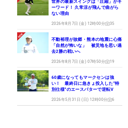
世界の最新スイングは「圧縮」がキ
ーワード！ 久常涼が飛んで曲がら
ない理由
2026年8月7日 (金) 12時00分
35
不動裕理が故郷・熊本の地震に心痛
「自然が怖いな」 被災地を思い過
去2勝の戦いへ
2026年8月7日 (金) 07時50分
19
60歳になってもマークセンは強
い！ 最終日に急きょ投入した“特
別仕様”のエースパターで逆転V
2026年5月31日 (日) 12時00分
6