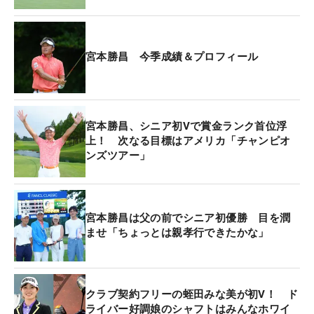
宮本勝昌 今季成績＆プロフィール
宮本勝昌、シニア初Vで賞金ランク首位浮
上！ 次なる目標はアメリカ「チャンピオ
ンズツアー」
宮本勝昌は父の前でシニア初優勝 目を潤
ませ「ちょっとは親孝行できたかな」
クラブ契約フリーの蛭田みな美が初V！ ド
ライバー好調娘のシャフトはみんなホワイ