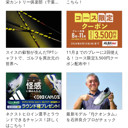
栄カントリー俱楽部（千葉
こちら！
県）
スイスの叡智が生んだTPTシ
11月までのプレーに2回使え
ャフトで、ゴルフを異次元の
る！コース限定3,500円クー
世界へ
ポン配布中！
ネクストヒロイン選手とラウ
最新モデル『FJクオンタム』
ンドできるチャンス！詳しく
を石井良介プロがチェック
はこちら！