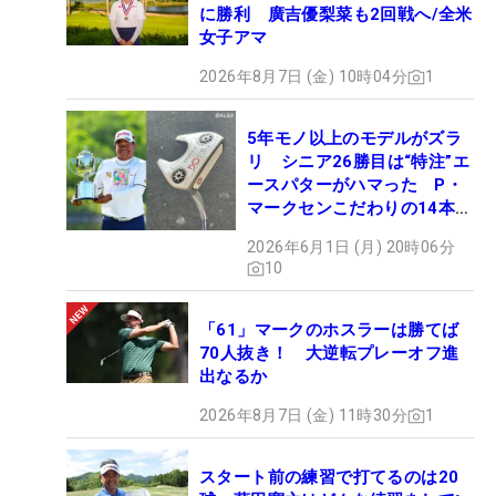
に勝利 廣吉優梨菜も2回戦へ/全米
女子アマ
2026年8月7日 (金) 10時04分
1
5年モノ以上のモデルがズラ
リ シニア26勝目は“特注”エ
ースパターがハマった P・
マークセンこだわりの14本
【勝者のギア】
2026年6月1日 (月) 20時06分
10
「61」マークのホスラーは勝てば
70人抜き！ 大逆転プレーオフ進
出なるか
2026年8月7日 (金) 11時30分
1
スタート前の練習で打てるのは20