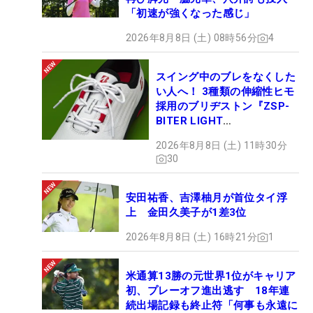
「初速が強くなった感じ」
2026年8月8日 (土) 08時56分
4
スイング中のブレをなくした
い人へ！ 3種類の伸縮性ヒモ
採用のブリヂストン『ZSP-
BITER LIGHT
MAGICLACE』、8月8日デビ
2026年8月8日 (土) 11時30分
ュー
30
安田祐香、吉澤柚月が首位タイ浮
上 金田久美子が1差3位
2026年8月8日 (土) 16時21分
1
米通算13勝の元世界1位がキャリア
初、プレーオフ進出逃す 18年連
続出場記録も終止符「何事も永遠に