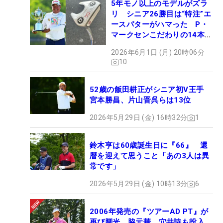
5年モノ以上のモデルがズラ
リ シニア26勝目は“特注”エ
ースパターがハマった P・
マークセンこだわりの14本
【勝者のギア】
2026年6月1日 (月) 20時06分
10
52歳の飯田耕正がシニア初V王手
宮本勝昌、片山晋呉らは13位
2026年5月29日 (金) 16時32分
1
鈴木亨は60歳誕生日に『66』 還
暦を迎えて思うこと「あの3人は異
常です」
2026年5月29日 (金) 10時13分
6
2006年発売の『ツアーAD PT』が
再び脚光 脇元華、穴井詩も投入