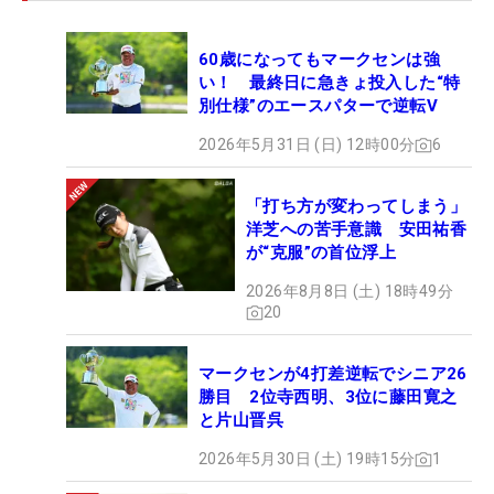
60歳になってもマークセンは強
い！ 最終日に急きょ投入した“特
別仕様”のエースパターで逆転V
2026年5月31日 (日) 12時00分
6
「打ち方が変わってしまう」
洋芝への苦手意識 安田祐香
が“克服”の首位浮上
2026年8月8日 (土) 18時49分
20
マークセンが4打差逆転でシニア26
勝目 2位寺西明、3位に藤田寛之
と片山晋呉
2026年5月30日 (土) 19時15分
1