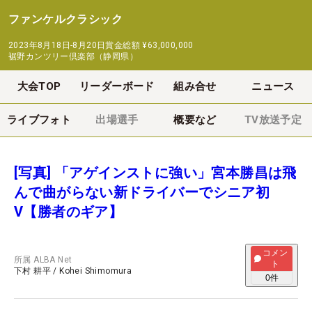
ファンケルクラシック
2023年8月18日-8月20日
賞金総額
¥63,000,000
裾野カンツリー倶楽部（静岡県）
大会TOP
リーダーボード
組み合せ
ニュース
ライブフォト
出場選手
概要など
TV放送予定
[写真] 「アゲインストに強い」宮本勝昌は飛
んで曲がらない新ドライバーでシニア初
V【勝者のギア】
コメン
所属
ALBA Net
ト
下村 耕平
/
Kohei Shimomura
0
件