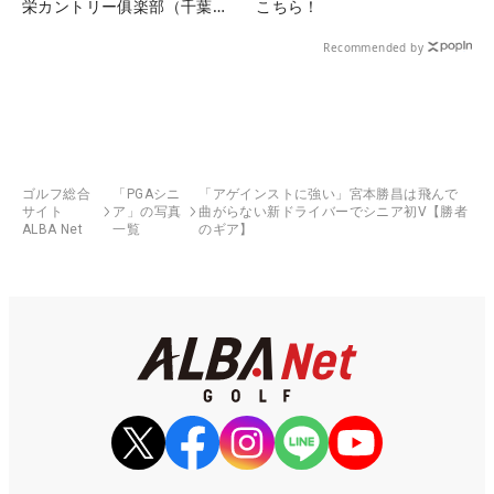
栄カントリー俱楽部（千葉
こちら！
県）
Recommended by
ゴルフ総合
「PGAシニ
「アゲインストに強い」宮本勝昌は飛んで
サイト
ア」の写真
曲がらない新ドライバーでシニア初V【勝者
ALBA Net
一覧
のギア】