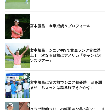
宮本勝昌 今季成績＆プロフィール
宮本勝昌、シニア初Vで賞金ランク首位浮
上！ 次なる目標はアメリカ「チャンピオ
ンズツアー」
宮本勝昌は父の前でシニア初優勝 目を潤
ませ「ちょっとは親孝行できたかな」
クラブ契約フリーの蛭田みな美が初V！ ド