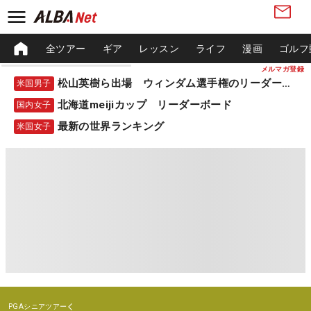
全ツアー
ギア
レッスン
ライフ
漫画
ゴルフ
メルマガ登録
松山英樹ら出場 ウィンダム選手権のリーダーボード
米国男子
北海道meijiカップ リーダーボード
国内女子
最新の世界ランキング
米国女子
PGAシニアツアー