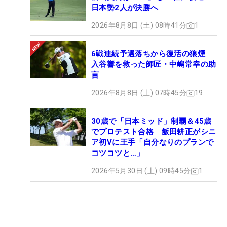
日本勢2人が決勝へ
2026年8月8日 (土) 08時41分
1
6戦連続予選落ちから復活の狼煙
入谷響を救った師匠・中嶋常幸の助
言
2026年8月8日 (土) 07時45分
19
30歳で「日本ミッド」制覇＆45歳
でプロテスト合格 飯田耕正がシニ
ア初Vに王手「自分なりのプランで
コツコツと…」
2026年5月30日 (土) 09時45分
1