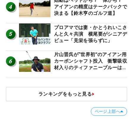
始動はヘッドから？ 体から？
4
アイアンの精度はテークバックで
決まる【鈴木亨のゴルフ道】
プロアマでは妻・かとうれいこさ
5
んと久々共演 横尾要がシニアデ
ビュー「見栄を張らずに」
片山晋呉が“世界初”のアイアン用
6
カーボンシャフト投入 衝撃吸収
材入りのティファニーブルーは
「体にやさしい」
ランキングをもっと見る
ページ上部へ