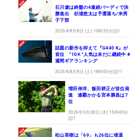
石川遼は終盤の4連続バーディで決
勝進出 杉浦悠太は予選落ち/米男
子下部
2026年8月8日 (土) 10時33分
1
話題の新作を抑えて『G440 K』が
首位 “10Ｋ”人気は未だに継続中 #
週間ギアランキング
2026年8月8日 (土) 18時00分
11
増田伸洋、飯田耕正が首位発
進 連覇かかる宮本勝昌は7
位
2026年5月28日 (木) 15時40分
1
松山英樹は「69」も26位に後退