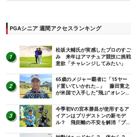
PGAシニア 週間アクセスランキング
松坂大輔氏が実感したプロのすご
1
み 来年はアマチュア競技に挑戦
意欲「チャレンジしてみたい」
65歳のメジャー覇者に「15ヤー
2
ド置いていかれた…」 藤田寛之
が米国で入手した“飛ぶ”オレンジ
シャフトは米シニア使用率2位
今季初Vの宮本勝昌が使用するア
3
イアンはブリヂストンの新モデ
ル？ 飛距離の不安を解消「プラ
スなだけに」【勝者のギア】