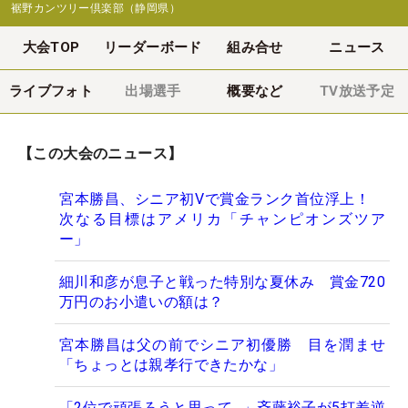
裾野カンツリー倶楽部（静岡県）
大会TOP
リーダーボード
組み合せ
ニュース
ライブフォト
出場選手
概要など
TV放送予定
【この大会のニュース】
宮本勝昌、シニア初Vで賞金ランク首位浮上！
次なる目標はアメリカ「チャンピオンズツア
ー」
細川和彦が息子と戦った特別な夏休み 賞金720
万円のお小遣いの額は？
宮本勝昌は父の前でシニア初優勝 目を潤ませ
「ちょっとは親孝行できたかな」
「2位で頑張ろうと思って…」斉藤裕子が5打差逆