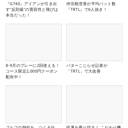
『G740』アイアンが引き出
仲宗根澄香が平均パット数
す“反則級”の寛容性と飛びは
『TRTL』で6人抜き！
本当だった！
8-9月のプレーに2回使える！
パターこじらせ記者が
コース限定2,000円クーポン
「TRTL」で大改善
配布中！
ゴルフの熱狂を、つくる仕
猛暑を乗り切る！ こだわり機