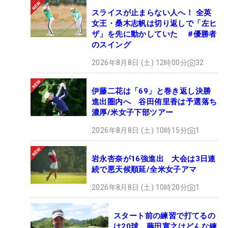
スライスが止まらない人へ！ 全英
女王・桑木志帆は切り返しで「左ヒ
ザ」を先に動かしていた #優勝者
のスイング
2026年8月8日 (土) 12時00分
32
伊藤二花は「69」と巻き返し決勝
進出圏内へ 谷田侑里香は予選落ち
濃厚/米女子下部ツアー
2026年8月8日 (土) 10時15分
1
岩永杏奈が16強進出 大会は3日連
続で悪天候順延/全米女子アマ
2026年8月8日 (土) 10時20分
1
スタート前の練習で打てるの
は20球 藤田寛之はどんな練