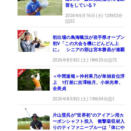
習をしている？
2026年6月16日 (火) 12時02分
22
初出場の鳥海颯汰が岩手県オープン
初V「この大会を機にどんどん上
に」 シニアの部は宮本勝昌が連覇
2026年8月8日 (土) 18時25分
72
＜中間速報＞仲村果乃が単独首位浮
上 1打差に吉澤柚月、小林光希、
全美貞
2026年8月8日 (土) 13時04分
1
片山晋呉が“世界初”のアイアン用カ
ーボンシャフト投入 衝撃吸収材入
りのティファニーブルーは「体にや