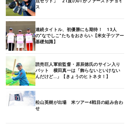
点セット」 21度のUTがファーストチョイ
ス
連続タイトル、初優勝にも期待！ 13人
の“なでしこ”たちをおさらい【米女子ツアー
基礎知識】
読売巨人軍前監督・原辰徳氏のサイン入り
バット 横田真一は「飾らないといけない
んだけど…」【きょうのヒトネタ！】
松山英樹が出場 米ツアー4戦目の組み合わ
せ