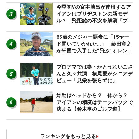
今季初Vの宮本勝昌が使用するア
3
イアンはブリヂストンの新モデ
ル？ 飛距離の不安を解消「プラ
スなだけに」【勝者のギア】
65歳のメジャー覇者に「15ヤー
4
ド置いていかれた…」 藤田寛之
が米国で入手した“飛ぶ”オレンジ
シャフトは米シニア使用率2位
プロアマでは妻・かとうれいこさ
5
んと久々共演 横尾要がシニアデ
ビュー「見栄を張らずに」
始動はヘッドから？ 体から？
6
アイアンの精度はテークバックで
決まる【鈴木亨のゴルフ道】
ランキングをもっと見る