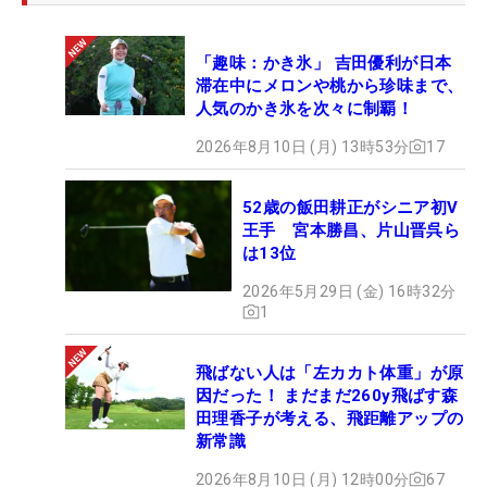
「趣味：かき氷」 吉田優利が日本
滞在中にメロンや桃から珍味まで、
人気のかき氷を次々に制覇！
2026年8月10日 (月) 13時53分
17
52歳の飯田耕正がシニア初V
王手 宮本勝昌、片山晋呉ら
は13位
2026年5月29日 (金) 16時32分
1
飛ばない人は「左カカト体重」が原
因だった！ まだまだ260y飛ばす森
田理香子が考える、飛距離アップの
新常識
2026年8月10日 (月) 12時00分
67