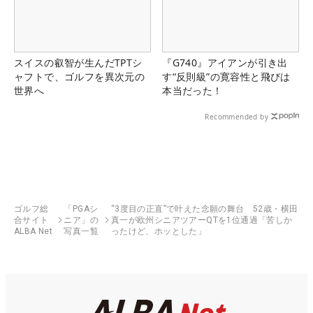
スイスの叡智が生んだTPTシ
『G740』アイアンが引き出
ャフトで、ゴルフを異次元の
す“反則級”の寛容性と飛びは
世界へ
本当だった！
Recommended by
ゴルフ総
「PGAシ
“3度目の正直”で叶えた念願の舞台 52歳・横田
合サイト
ニア」の
真一が欧州シニアツアーQTを1位通過「苦しか
ALBA Net
写真一覧
ったけど、ホッとした」