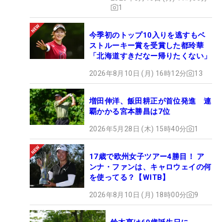
1
今季初のトップ10入りを逃すもベ
ストルーキー賞を受賞した都玲華
「北海道すきだなー帰りたくない」
2026年8月10日 (月) 16時12分
13
増田伸洋、飯田耕正が首位発進 連
覇かかる宮本勝昌は7位
2026年5月28日 (木) 15時40分
1
17歳で欧州女子ツアー4勝目！ ア
ンナ・ファンは、キャロウェイの何
を使ってる？【WITB】
2026年8月10日 (月) 18時00分
9