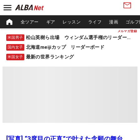
全ツアー
ギア
レッスン
ライフ
漫画
ゴルフ
メルマガ登録
松山英樹ら出場 ウィンダム選手権のリーダーボード
米国男子
北海道meijiカップ リーダーボード
国内女子
最新の世界ランキング
米国女子
[写真] “3度目の正直”で叶えた念願の舞台