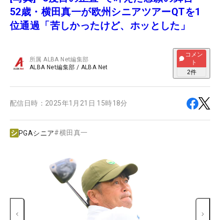
52歳・横田真一が欧州シニアツアーQTを1
位通過「苦しかったけど、ホッとした」
コメン
所属
ALBA Net編集部
ト
ALBA Net編集部
/
ALBA Net
2
件
配信日時：
2025年1月21日 15時18分
#
横田真一
PGAシニア