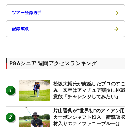
→
ツアー登録選手
→
記録成績
PGAシニア 週間アクセスランキング
松坂大輔氏が実感したプロのすご
1
み 来年はアマチュア競技に挑戦
意欲「チャレンジしてみたい」
片山晋呉が“世界初”のアイアン用
2
カーボンシャフト投入 衝撃吸収
材入りのティファニーブルーは
「体にやさしい」