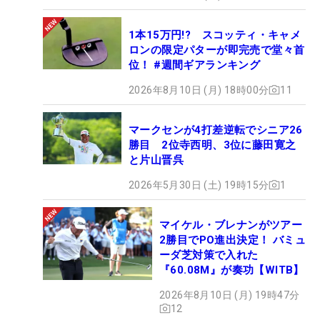
1本15万円!? スコッティ・キャメ
ロンの限定パターが即完売で堂々首
位！ #週間ギアランキング
2026年8月10日 (月) 18時00分
11
マークセンが4打差逆転でシニア26
勝目 2位寺西明、3位に藤田寛之
と片山晋呉
2026年5月30日 (土) 19時15分
1
マイケル・ブレナンがツアー
2勝目でPO進出決定！ バミュ
ーダ芝対策で入れた
『60.08M』が奏功【WITB】
2026年8月10日 (月) 19時47分
12