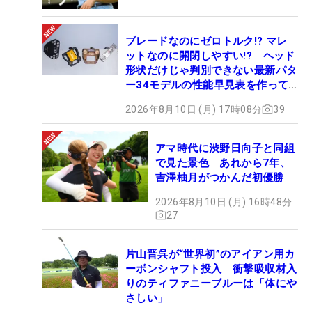
ブレードなのにゼロトルク!? マレ
ットなのに開閉しやすい!? ヘッド
形状だけじゃ判別できない最新パタ
ー34モデルの性能早見表を作って
みた #ギアカタログ2026
2026年8月10日 (月) 17時08分
39
アマ時代に渋野日向子と同組
で見た景色 あれから7年、
吉澤柚月がつかんだ初優勝
2026年8月10日 (月) 16時48分
27
片山晋呉が“世界初”のアイアン用カ
ーボンシャフト投入 衝撃吸収材入
りのティファニーブルーは「体にや
さしい」