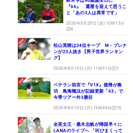
鈴木亨は60歳誕生日に
『66』 還暦を迎えて思うこ
と「あの3人は異常です」
2026年5月29日 (金) 10時13分
6
松山英樹は24位キープ M・ブレナ
ンが23人抜き【男子世界ランキン
グ】
2026年8月10日 (月) 11時51分
1
ベテラン助言で『V1X』復帰が奏
功 鳥海颯汰が記録更新「63」で
今季ツアー外3勝目
2026年8月10日 (月) 16時44分
76
全英女王・桑木志帆が帰国早々に
LANAのライブへ 「叫びまくって