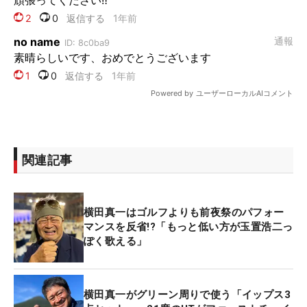
関連記事
横田真一はゴルフよりも前夜祭のパフォー
マンスを反省!?「もっと低い方が玉置浩二っ
ぽく歌える」
横田真一がグリーン周りで使う「イップス3