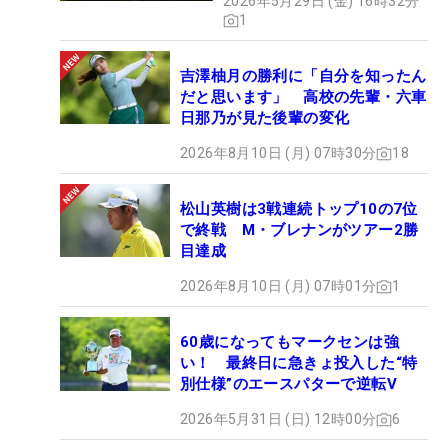
2026年5月29日 (金) 16時32分
1
吉澤柚月の勝利に「自分を知ったん
だと思います」 高校の先輩・六車
日那乃が見た後輩の変化
2026年8月10日 (月) 07時30分
18
松山英樹は3戦連続トップ10の7位
で終戦 M・ブレナンがツアー2勝
目達成
2026年8月10日 (月) 07時01分
1
60歳になってもマークセンは強
い！ 最終日に急きょ投入した“特
別仕様”のエースパターで逆転V
2026年5月31日 (日) 12時00分
6