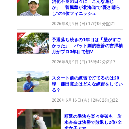
消化不良の日々に「こんな感じ
か」 菅楓華が北海道で“憂さ晴ら
し”の4位フィニッシュ
2026年8月9日 (日) 17時06分
21
予選落ち続きの1年目は「壁がすご
かった」 パット劇的改善の吉澤柚
月がプロ3年目で初V
2026年8月9日 (日) 16時42分
17
スタート前の練習で打てるのは20
球 藤田寛之はどんな練習をしてい
る？
2026年6月16日 (火) 12時02分
22
順延の準決を楽々突破も 岩
永杏奈は決勝で敗退し2位/全
米女子アマ