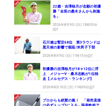
22歳・吉澤柚月が念願の初優
勝「全英の桑木さんから刺激
を」
2026年8月9日 (日) 13時53分
1
石川遼は暫定68位 第3ラウンドは
悪天候の影響で順延/米男子下部
2026年8月9日 (日) 11時15分
1
初優勝の吉澤柚月が18→12位に浮
上 メジャーV・桑木志帆が1位独
走【メルセデス・ランキング】
2026年8月10日 (月) 11時00分
1
プロからも絶賛の嵐！ 「発売直後
は必ずトップ3に入る」国産軟鉄ア