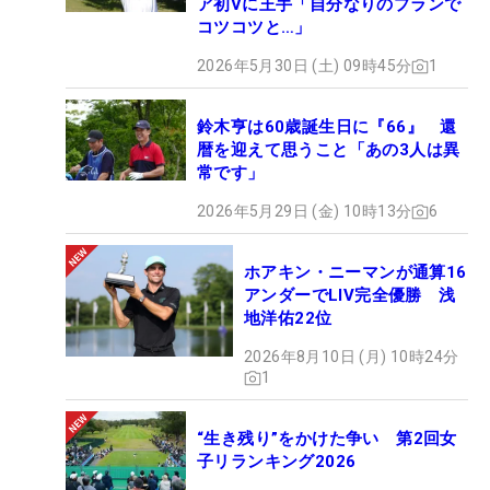
ア初Vに王手「自分なりのプランで
コツコツと…」
2026年5月30日 (土) 09時45分
1
鈴木亨は60歳誕生日に『66』 還
暦を迎えて思うこと「あの3人は異
常です」
2026年5月29日 (金) 10時13分
6
ホアキン・ニーマンが通算16
アンダーでLIV完全優勝 浅
地洋佑22位
2026年8月10日 (月) 10時24分
1
“生き残り”をかけた争い 第2回女
子リランキング2026