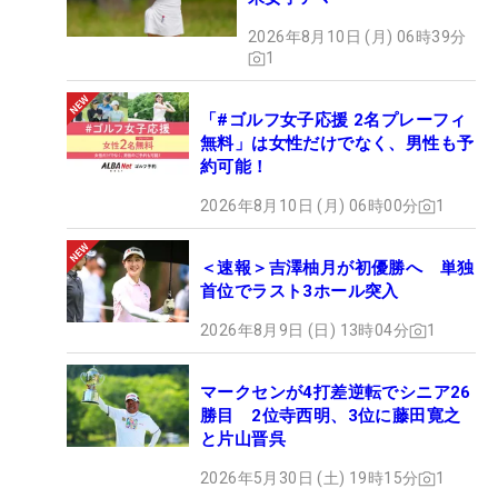
2026年8月10日 (月) 06時39分
1
「#ゴルフ女子応援 2名プレーフィ
無料」は女性だけでなく、男性も予
約可能！
2026年8月10日 (月) 06時00分
1
＜速報＞吉澤柚月が初優勝へ 単独
首位でラスト3ホール突入
2026年8月9日 (日) 13時04分
1
マークセンが4打差逆転でシニア26
勝目 2位寺西明、3位に藤田寛之
と片山晋呉
2026年5月30日 (土) 19時15分
1