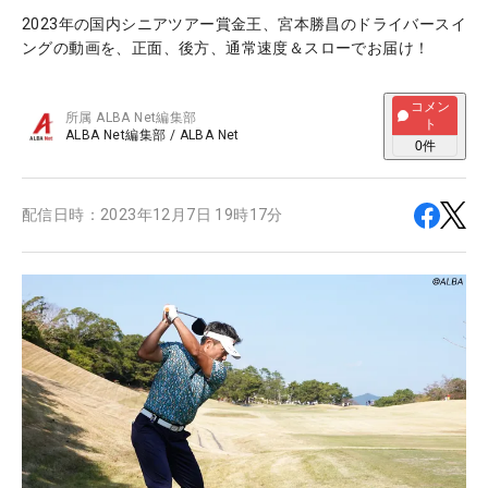
2023年の国内シニアツアー賞金王、宮本勝昌のドライバースイ
ングの動画を、正面、後方、通常速度＆スローでお届け！
コメン
所属
ALBA Net編集部
ト
ALBA Net編集部
/
ALBA Net
0
件
配信日時：
2023年12月7日 19時17分