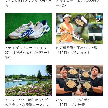
フィ2名無料プランが予約でき
える！コース限定4,000円ク
る！
ーポン
アディダス『コードカオス
仲宗根澄香が平均パット数
27』は強烈な蹴りでパワーを
『TRTL』で6人抜き！
生む
インター5分、都心から60分
パターこじらせ記者が
のフラットな美観コース。大
「TRTL」で大改善