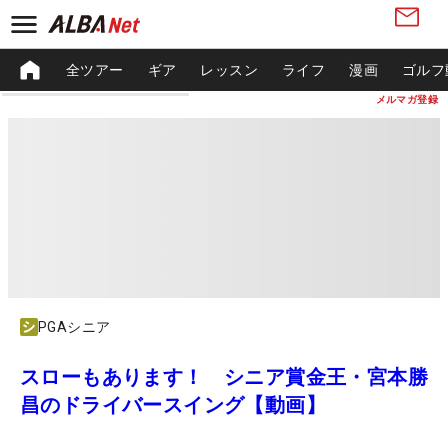
全ツアー
ギア
レッスン
ライフ
漫画
ゴルフ
メルマガ登録
PGAシニア
スローもあります！ シニア賞金王・宮本勝
昌のドライバースイング【動画】