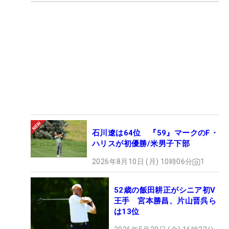
石川遼は64位 『59』マークのF・
ハリスが初優勝/米男子下部
2026年8月10日 (月) 10時06分
1
52歳の飯田耕正がシニア初V
王手 宮本勝昌、片山晋呉ら
は13位