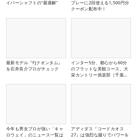
イバーシャフトの“最適解”
プレーに2回使える1,500円分
クーポン配布中！
最新モデル『FJクオンタム』
インター5分、都心から60分
を石井良介プロがチェック
のフラットな美観コース。大
栄カントリー俱楽部（千葉
県）
今年も男女プロが強い「キャ
アディダス『コードカオス
ロウェイ」のニュース一覧は
27』は強烈な蹴りでパワーを