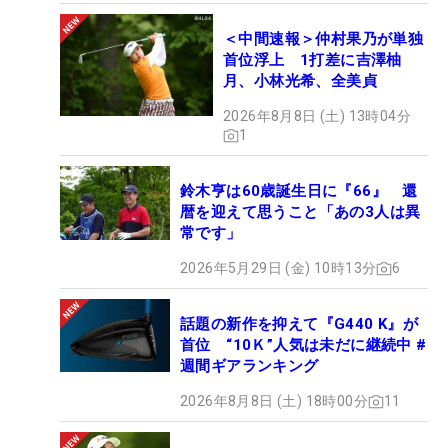
＜中間速報＞仲村果乃が単独
首位浮上 1打差に吉澤柚
月、小林光希、全美貞
2026年8月8日 (土) 13時04分
1
鈴木亨は60歳誕生日に『66』 還
暦を迎えて思うこと「あの3人は異
常です」
2026年5月29日 (金) 10時13分
6
話題の新作を抑えて『G440 K』が
首位 “10Ｋ”人気は未だに継続中 #
週間ギアランキング
2026年8月8日 (土) 18時00分
11