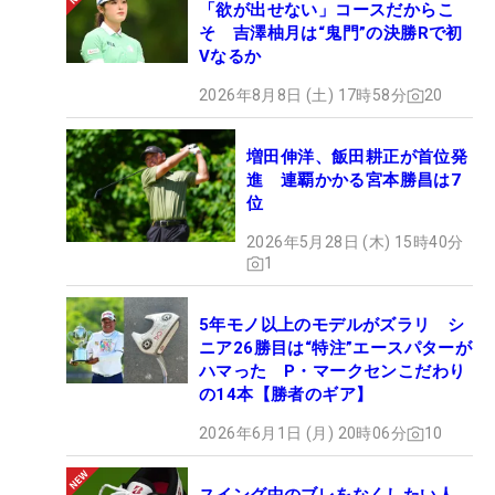
「欲が出せない」コースだからこ
そ 吉澤柚月は“鬼門”の決勝Rで初
Vなるか
2026年8月8日 (土) 17時58分
20
増田伸洋、飯田耕正が首位発
進 連覇かかる宮本勝昌は7
位
2026年5月28日 (木) 15時40分
1
5年モノ以上のモデルがズラリ シ
ニア26勝目は“特注”エースパターが
ハマった P・マークセンこだわり
の14本【勝者のギア】
2026年6月1日 (月) 20時06分
10