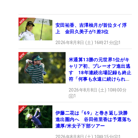
安田祐香、吉澤柚月が首位タイ浮
上 金田久美子が1差3位
2026年8月8日 (土) 16時21分
1
米通算13勝の元世界1位がキ
ャリア初、プレーオフ進出逃
す 18年連続出場記録も終止
符「何事も永遠に続けられな
い」
2026年8月8日 (土) 10時00分
1
伊藤二花は「69」と巻き返し決勝
進出圏内へ 谷田侑里香は予選落ち
濃厚/米女子下部ツアー
2026年8月8日 (土) 10時15分
1