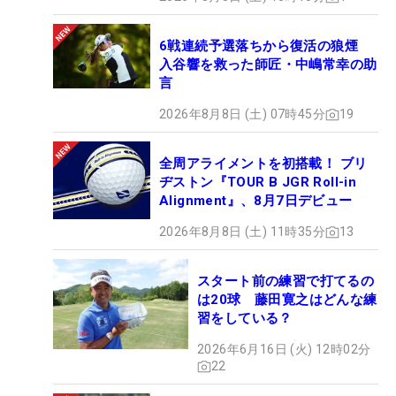
6戦連続予選落ちから復活の狼煙
入谷響を救った師匠・中嶋常幸の助
言
2026年8月8日 (土) 07時45分
19
全周アライメントを初搭載！ ブリ
ヂストン『TOUR B JGR Roll-in
Alignment』、8月7日デビュー
2026年8月8日 (土) 11時35分
13
スタート前の練習で打てるの
は20球 藤田寛之はどんな練
習をしている？
2026年6月16日 (火) 12時02分
22