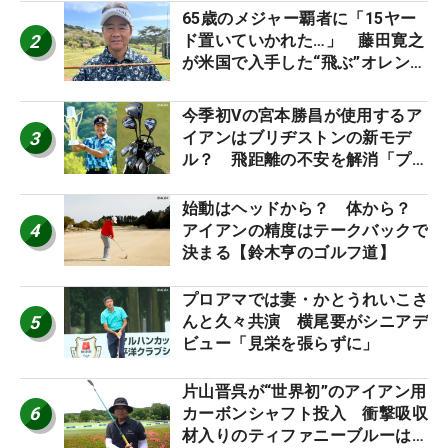
65歳のメジャー覇者に「15ヤー
2
ド置いていかれた…」 藤田寛之
が米国で入手した“飛ぶ”オレンジ
シャフトは米シニア使用率2位
今季初Vの宮本勝昌が使用するア
3
イアンはブリヂストンの新モデ
ル？ 飛距離の不安を解消「プラ
スなだけに」【勝者のギア】
始動はヘッドから？ 体から？
4
アイアンの精度はテークバックで
決まる【鈴木亨のゴルフ道】
プロアマでは妻・かとうれいこさ
5
んと久々共演 横尾要がシニアデ
ビュー「見栄を張らずに」
片山晋呉が“世界初”のアイアン用
6
カーボンシャフト投入 衝撃吸収
材入りのティファニーブルーは