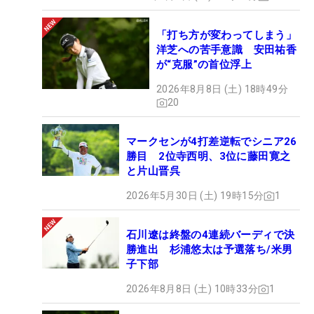
「打ち方が変わってしまう」
洋芝への苦手意識 安田祐香
が“克服”の首位浮上
2026年8月8日 (土) 18時49分
20
マークセンが4打差逆転でシニア26
勝目 2位寺西明、3位に藤田寛之
と片山晋呉
2026年5月30日 (土) 19時15分
1
石川遼は終盤の4連続バーディで決
勝進出 杉浦悠太は予選落ち/米男
子下部
2026年8月8日 (土) 10時33分
1