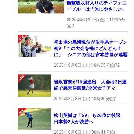
衝撃吸収材入りのティファニ
ーブルーは「体にやさしい」
2026年5月29日 (金) 11時15分
3
初出場の鳥海颯汰が岩手県オープン
初V「この大会を機にどんどん上
に」 シニアの部は宮本勝昌が連覇
2026年8月8日 (土) 18時25分
72
岩永杏奈が16強進出 大会は3日連
続で悪天候順延/全米女子アマ
2026年8月8日 (土) 10時20分
1
松山英樹は「69」も26位に後退
日本勢2人が決勝へ
2026年8月8日 (土) 08時41分
1