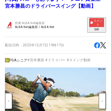
宮本勝昌のドライバースイング【動画】
コメン
所属
ALBA Net編集部
ト
ALBA Net編集部
/
ALBA Net
0
件
配信日時：
2023年12月7日 19時17分
#
宮本勝昌
#
ドライバー
#
スイング動画
PGAシニア