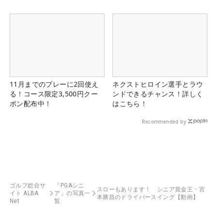
11月までのプレーに2回使え
ネクストヒロイン選手とラウ
る！コース限定3,500円クー
ンドできるチャンス！詳しく
ポン配布中！
はこちら！
Recommended by
ゴルフ総合サ
「PGAシニ
スローもあります！ シニア賞金王・宮
イト ALBA
ア」の写真一
本勝昌のドライバースイング【動画】
Net
覧