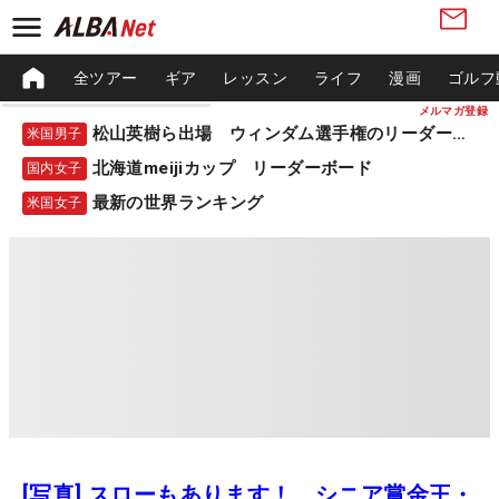
全ツアー
ギア
レッスン
ライフ
漫画
ゴルフ
メルマガ登録
松山英樹ら出場 ウィンダム選手権のリーダーボード
米国男子
北海道meijiカップ リーダーボード
国内女子
最新の世界ランキング
米国女子
[写真] スローもあります！ シニア賞金王・