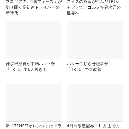
プロギアの「4層フェース」が
スイスの叡智が生んだTPTシ
切り開く高初速ドライバーの
ャフトで、ゴルフを異次元の
新時代
世界へ
仲宗根澄香が平均パット数
パターこじらせ記者が
『TRTL』で6人抜き！
「TRTL」で大改善
新『TENSEIオレンジ』はドラ
4日間限定配布！11月までの