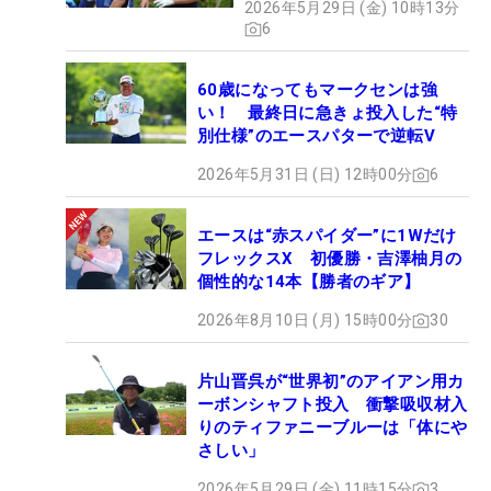
2026年5月29日 (金) 10時13分
6
60歳になってもマークセンは強
い！ 最終日に急きょ投入した“特
別仕様”のエースパターで逆転V
2026年5月31日 (日) 12時00分
6
エースは“赤スパイダー”に1Wだけ
フレックスX 初優勝・吉澤柚月の
個性的な14本【勝者のギア】
2026年8月10日 (月) 15時00分
30
片山晋呉が“世界初”のアイアン用カ
ーボンシャフト投入 衝撃吸収材入
りのティファニーブルーは「体にや
さしい」
2026年5月29日 (金) 11時15分
3