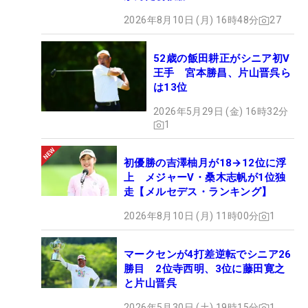
2026年8月10日 (月) 16時48分
27
52歳の飯田耕正がシニア初V
王手 宮本勝昌、片山晋呉ら
は13位
2026年5月29日 (金) 16時32分
1
初優勝の吉澤柚月が18→12位に浮
上 メジャーV・桑木志帆が1位独
走【メルセデス・ランキング】
2026年8月10日 (月) 11時00分
1
マークセンが4打差逆転でシニア26
勝目 2位寺西明、3位に藤田寛之
と片山晋呉
2026年5月30日 (土) 19時15分
1