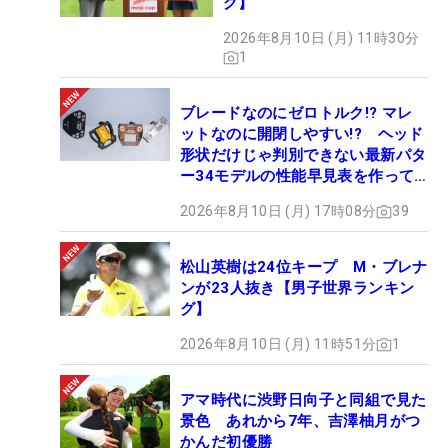
グ】
2026年8月10日 (月) 11時30分
1
ブレードなのにゼロトルク!? マレ
ットなのに開閉しやすい!? ヘッド
形状だけじゃ判別できない最新パタ
ー34モデルの性能早見表を作って
みた #ギアカタログ2026
2026年8月10日 (月) 17時08分
39
松山英樹は24位キープ M・ブレナ
ンが23人抜き【男子世界ランキン
グ】
2026年8月10日 (月) 11時51分
1
アマ時代に渋野日向子と同組で見た
景色 あれから7年、吉澤柚月がつ
かんだ初優勝