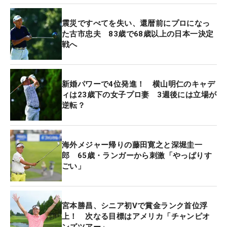
震災ですべてを失い、還暦前にプロになっ
た古市忠夫 83歳で68歳以上の日本一決定
戦へ
新婚パワーで4位発進！ 横山明仁のキャデ
ィは23歳下の女子プロ妻 3週後には立場が
逆転？
海外メジャー帰りの藤田寛之と深堀圭一
郎 65歳・ランガーから刺激「やっぱりす
ごい」
宮本勝昌、シニア初Vで賞金ランク首位浮
上！ 次なる目標はアメリカ「チャンピオ
ンズツアー」