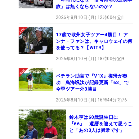
ーキ時代になぜ「信号待ちの追突事
故」は無くならないのか？
2026年8月10日 (月) 12時00分
1
17歳で欧州女子ツアー4勝目！ ア
ンナ・ファンは、キャロウェイの何
を使ってる？【WITB】
2026年8月10日 (月) 18時00分
9
ベテラン助言で『V1X』復帰が奏
功 鳥海颯汰が記録更新「63」で
今季ツアー外3勝目
2026年8月10日 (月) 16時44分
76
鈴木亨は60歳誕生日に
『66』 還暦を迎えて思うこ
と「あの3人は異常です」