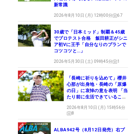
新常識
2026年8月10日 (月) 12時00分
67
30歳で「日本ミッド」制覇＆45歳
でプロテスト合格 飯田耕正がシニ
ア初Vに王手「自分なりのプランで
コツコツと…」
2026年5月30日 (土) 09時45分
1
「長崎に祈りを込めて」櫻井
心那が出身地・長崎の「原爆
の日」に哀悼の意を表明 「当
たり前に生活できていること
に感謝」
2026年8月10日 (月) 15時56分
8
ALBA942号（8月12日発売）右プ