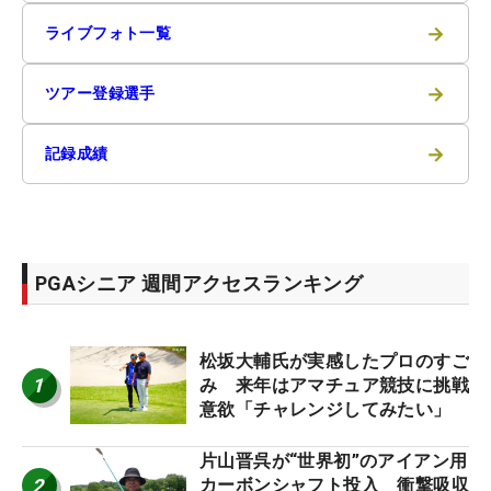
→
ライブフォト一覧
→
ツアー登録選手
→
記録成績
PGAシニア 週間アクセスランキング
松坂大輔氏が実感したプロのすご
1
み 来年はアマチュア競技に挑戦
意欲「チャレンジしてみたい」
片山晋呉が“世界初”のアイアン用
2
カーボンシャフト投入 衝撃吸収