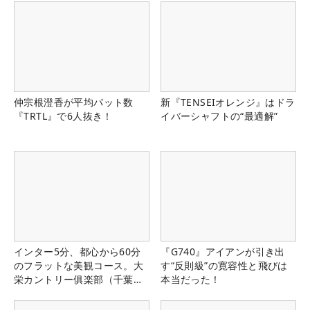
仲宗根澄香が平均パット数
新『TENSEIオレンジ』はドラ
『TRTL』で6人抜き！
イバーシャフトの“最適解”
インター5分、都心から60分
『G740』アイアンが引き出
のフラットな美観コース。大
す“反則級”の寛容性と飛びは
栄カントリー俱楽部（千葉
本当だった！
県）