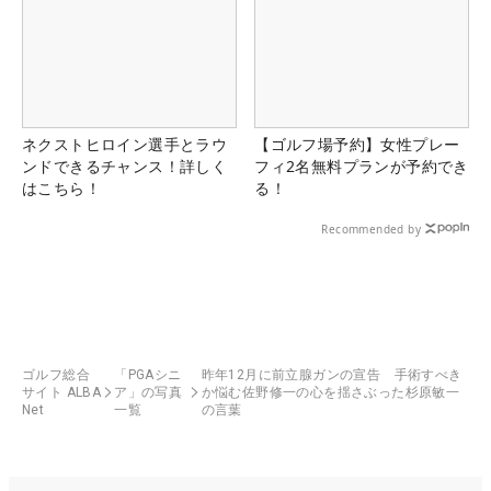
ネクストヒロイン選手とラウ
【ゴルフ場予約】女性プレー
ンドできるチャンス！詳しく
フィ2名無料プランが予約でき
はこちら！
る！
Recommended by
ゴルフ総合
「PGAシニ
昨年12月に前立腺ガンの宣告 手術すべき
サイト ALBA
ア」の写真
か悩む佐野修一の心を揺さぶった杉原敏一
Net
一覧
の言葉