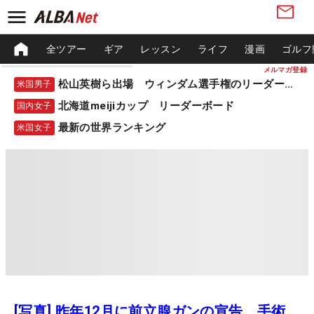
全ツアー
ギア
レッスン
ライフ
漫画
ゴルフ
メルマガ登録
松山英樹ら出場 ウィンダム選手権のリーダーボード
米国男子
北海道meijiカップ リーダーボード
国内女子
最新の世界ランキング
米国女子
[写真] 昨年12月に前立腺ガンの宣告 手術