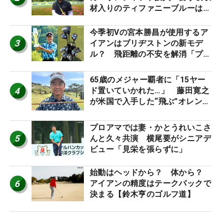
材入りのティファニーブルーは
「体にやさしい」
今季初Vの宮本勝昌が使用するア
3
イアンはブリヂストンの新モデ
ル？ 飛距離の不安を解消「プラ
スなだけに」【勝者のギア】
65歳のメジャー覇者に「15ヤー
4
ド置いていかれた…」 藤田寛之
が米国で入手した“飛ぶ”オレンジ
シャフトは米シニア使用率2位
プロアマでは妻・かとうれいこさ
5
んと久々共演 横尾要がシニアデ
ビュー「見栄を張らずに」
始動はヘッドから？ 体から？
6
アイアンの精度はテークバックで
決まる【鈴木亨のゴルフ道】