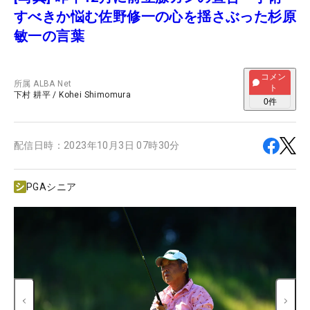
すべきか悩む佐野修一の心を揺さぶった杉原
敏一の言葉
コメン
所属
ALBA Net
ト
下村 耕平
/
Kohei Shimomura
0
件
配信日時：
2023年10月3日 07時30分
PGAシニア