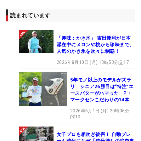
読まれています
「趣味：かき氷」 吉田優利が日本
滞在中にメロンや桃から珍味まで、
人気のかき氷を次々に制覇！
2026年8月10日 (月) 13時53分
17
5年モノ以上のモデルがズラ
リ シニア26勝目は“特注”エ
ースパターがハマった P・
マークセンこだわりの14本
【勝者のギア】
2026年6月1日 (月) 20時06分
10
女子プロも相次ぎ被害！ 自動ブレ