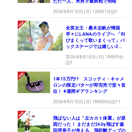
ただ一人、米男子最終戦で明暗
2026年8月10日 (月) 12時01分
1
全英女王・桑木志帆が帰国
早々にLANAのライブへ 「叫
びまくって歌いまくって」バ
ックステージでは嬉しい2シ
ョットも！
2026年8月10日 (月) 14時09分
1
1本15万円!? スコッティ・キャメ
ロンの限定パターが即完売で堂々首
位！ #週間ギアランキング
2026年8月10日 (月) 18時00分
11
飛ばない人は「左カカト体重」が原
因だった！ まだまだ260y飛ばす森
田理香子が考える、飛距離アップの