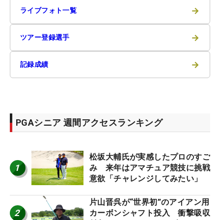
→
ライブフォト一覧
→
ツアー登録選手
→
記録成績
PGAシニア 週間アクセスランキング
松坂大輔氏が実感したプロのすご
1
み 来年はアマチュア競技に挑戦
意欲「チャレンジしてみたい」
片山晋呉が“世界初”のアイアン用
2
カーボンシャフト投入 衝撃吸収