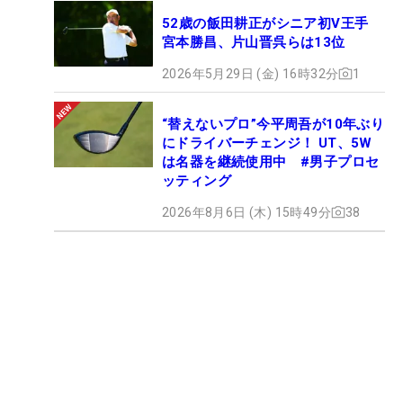
52歳の飯田耕正がシニア初V王手
宮本勝昌、片山晋呉らは13位
2026年5月29日 (金) 16時32分
1
“替えないプロ”今平周吾が10年ぶり
にドライバーチェンジ！ UT、5W
は名器を継続使用中 #男子プロセ
ッティング
2026年8月6日 (木) 15時49分
38