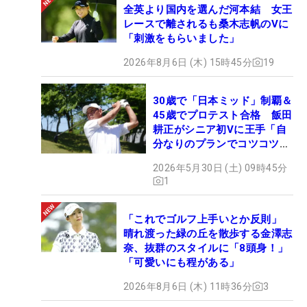
全英より国内を選んだ河本結 女王
レースで離されるも桑木志帆のVに
「刺激をもらいました」
2026年8月6日 (木) 15時45分
19
30歳で「日本ミッド」制覇＆
45歳でプロテスト合格 飯田
耕正がシニア初Vに王手「自
分なりのプランでコツコツ
と…」
2026年5月30日 (土) 09時45分
1
「これでゴルフ上手いとか反則」
晴れ渡った緑の丘を散歩する金澤志
奈、抜群のスタイルに「8頭身！」
「可愛いにも程がある」
2026年8月6日 (木) 11時36分
3