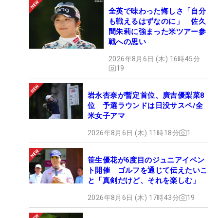
全英で味わった悔しさ「自分
も戦えるはずなのに」 佐久
間朱莉に強まった米ツアー参
戦への思い
2026年8月6日 (木) 16時45分
19
岩永杏奈が暫定首位、廣吉優梨菜8
位 予選ラウンドは日没サスペ/全
米女子アマ
2026年8月6日 (木) 11時18分
1
笹生優花が6度目のジュニアイベン
ト開催 ゴルフを通じて伝えたいこ
と「真剣だけど、それを楽しむ」
2026年8月6日 (木) 17時43分
19