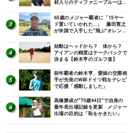
材入りのティファニーブルーは
「体にやさしい」
65歳のメジャー覇者に「15ヤー
3
ド置いていかれた…」 藤田寛之
が米国で入手した“飛ぶ”オレンジ
シャフトは米シニア使用率2位
始動はヘッドから？ 体から？
4
アイアンの精度はテークバックで
決まる【鈴木亨のゴルフ道】
前年覇者の鈴木亨、愛娘の交際相
5
手が先発のW杯ドイツ戦をテレビ
で応援「感動しました」
高橋勝成が“75歳44日”で自身の
6
最年長出場記録を更新 メジャー
出場の目的は「恥をかきたい」