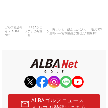
ゴルフ総合サ
「PGAシニ
「悔しいと、残念しかない」 地元で3
イト ALBA
ア」の写真一
連覇へ―宮本勝昌が魅せた“奮闘劇”
Net
覧
ALBAゴルフニュース
メルマガ登録はこちら