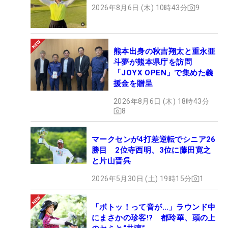
2026年8月6日 (木) 10時43分
9
熊本出身の秋吉翔太と重永亜
斗夢が熊本県庁を訪問
「JOYX OPEN」で集めた義
援金を贈呈
2026年8月6日 (木) 18時43分
8
マークセンが4打差逆転でシニア26
勝目 2位寺西明、3位に藤田寛之
と片山晋呉
2026年5月30日 (土) 19時15分
1
「ボトッ！って音が…」ラウンド中
にまさかの珍客!? 都玲華、頭の上