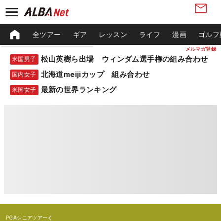
全ツアー
ギア
レッスン
ライフ
漫画
ゴルフ
メルマガ登録
松山英樹ら出場 ウィンダム選手権の組み合わせ
米国男子
北海道meijiカップ 組み合わせ
国内女子
最新の世界ランキング
米国女子
PGAシニアツアー