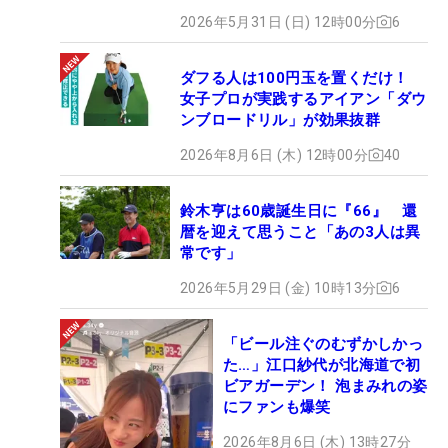
2026年5月31日 (日) 12時00分
6
ダフる人は100円玉を置くだけ！
女子プロが実践するアイアン「ダウ
ンブロードリル」が効果抜群
2026年8月6日 (木) 12時00分
40
鈴木亨は60歳誕生日に『66』 還
暦を迎えて思うこと「あの3人は異
常です」
2026年5月29日 (金) 10時13分
6
「ビール注ぐのむずかしかっ
た…」江口紗代が北海道で初
ビアガーデン！ 泡まみれの姿
にファンも爆笑
2026年8月6日 (木) 13時27分