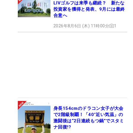
LIVゴルフは来季も継続？ 新たな
投資家を獲得と発表、9月には最終
合意へ
2026年8月6日 (木) 11時00分
1
身長154cmのドラコン女子が大会
で2階級制覇！「40°近い気温」の
激闘後は“2日連続もつ鍋”でスタミ
ナ回復!?