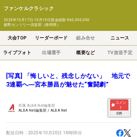
ファンケルクラシック
2025年10月17日-10月19日
賞金総額
¥60,000,000
裾野カンツリー倶楽部（静岡県）
大会TOP
リーダーボード
組み合せ
ニュース
ライブフォト
出場選手
概要など
TV放送予定
[写真] 「悔しいと、残念しかない」 地元で
3連覇へ―宮本勝昌が魅せた“奮闘劇”
コメン
所属
ALBA Net編集部
ト
ALBA Net編集部
/
ALBA Net
0
件
配信日時：
2025年10月20日 14時00分