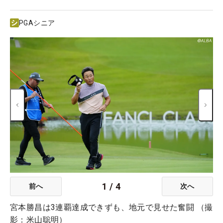
PGAシニア
1
/
4
前へ
次へ
宮本勝昌は3連覇達成できずも、地元で見せた奮闘 （撮
影：米山聡明）