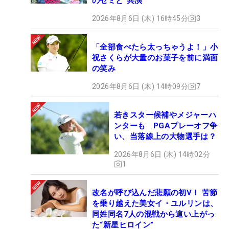
のセミと“共演”
2026年8月6日 (木) 16時45分
3
「全部食べたら太っちゃうよ！」小
祝さくらが大量のお菓子を前に満面
の笑み
2026年8月6日 (木) 14時09分
7
若きスター候補やメジャーハ
ンターも PGAプレーオフ争
い、当落線上の大物選手は？
2026年8月6日 (木) 14時02分
1
改名が呼び込んだ悲願の初V！ 苦節
を乗り越えた美女イ・ユルリンは、
同姓同名7人の混戦から這い上がっ
た“新星ヒロイン”