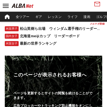
全ツアー
ギア
レッスン
ライフ
漫画
ゴルフ
メルマガ登録
松山英樹ら出場 ウィンダム選手権のリーダーボード
米国男子
北海道meijiカップ リーダーボード
国内女子
最新の世界ランキング
米国女子
このページが表示されるお客様へ
ページを更新するとサイトの閲覧を続けることがで
きます。
広告ブロッカーやトラッキング防止機能をオンにし