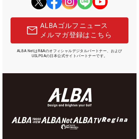
ALBAゴルフニュース
メルマガ登録はこちら
ALBA NetはR&Aのオフィシャルデジタルパートナー、および
USLPGAの日本公式サイトパートナーです。