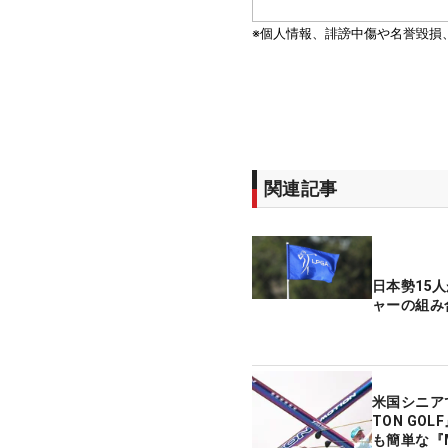
関連記事
日本勢15
ャーの組み
米国シニア
TON GO
も簡単な『M