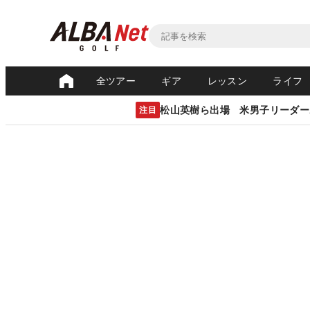
全ツアー
ギア
レッスン
ライフ
松山英樹ら出場 米男子リーダー
注目