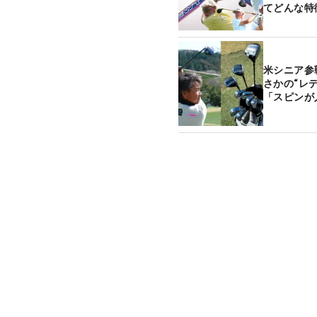
てどんな特
米シニア参
さかの“レ
「スピンが