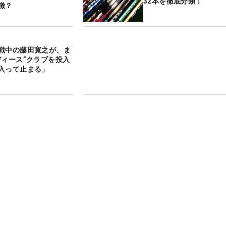
32本を徹底分類！
徴？
戦中の藤田寛之が、ま
ディース”クラブを投入
入って止まる」