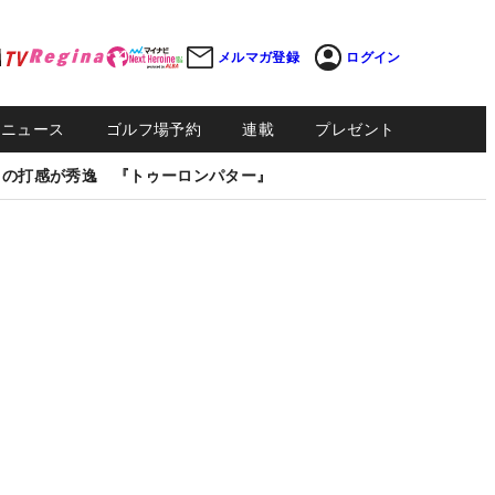
メルマガ登録
ログイン
Sニュース
ゴルフ場予約
連載
プレゼント
しの打感が秀逸 『トゥーロンパター』