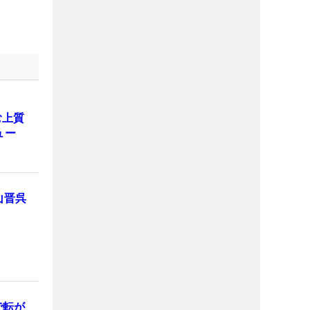
む上質
ュー
山晋呉
で転が