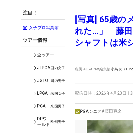
注目！
[写真] 65
女子プロ写真館
れた…」 藤田
ツアー情報
シャフトは米
全ツアー
JLPGA
国内女子
所属
ALBA Net編集部
小高 拓
/
Hir
JGTO
国内男子
LPGA
配信日時：
2026年4月23日 1
米国女子
PGA
米国男子
#
藤田寛之
PGAシニア
DPワ
欧州男子
ールド