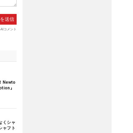
Newto
otion』
なくシャ
シャフト