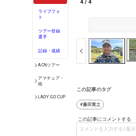
4
/
4
ライブフォ
ト
ツアー登録
選手
記録・成績
ACNツアー
アマチュア・
他
この記事のタグ
LADY GO CUP
#藤田寛之