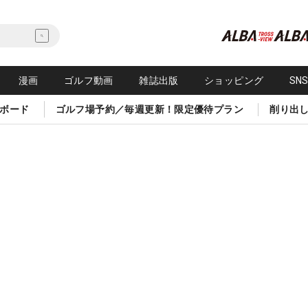
漫画
ゴルフ動画
雑誌出版
ショッピング
SN
ボード
ゴルフ場予約／毎週更新！限定優待プラン
削り出