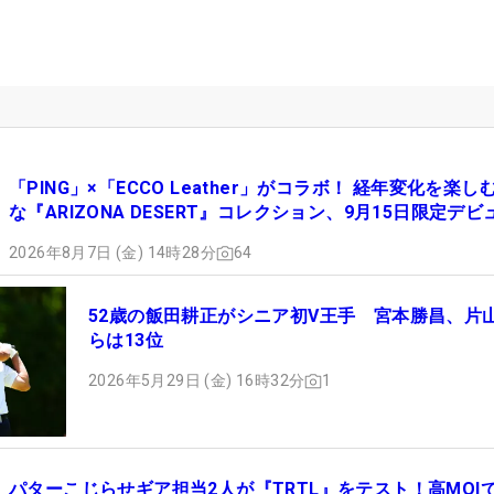
「PING」×「ECCO Leather」がコラボ！ 経年変化を楽し
な『ARIZONA DESERT』コレクション、9月15日限定デビ
2026年8月7日 (金) 14時28分
64
52歳の飯田耕正がシニア初V王手 宮本勝昌、片
らは13位
2026年5月29日 (金) 16時32分
1
パターこじらせギア担当2人が『TRTL』をテスト！高MOI