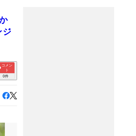
いか
ンジ
コメン
ト
0
件