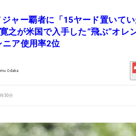
歳のメジャー覇者に「15ヤード置いて
寛之が米国で入手した“飛ぶ”オレ
シニア使用率2位
omu Odaka
3時30分