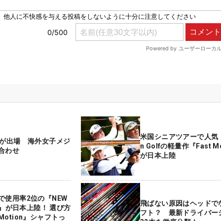
米国シニアツアーで人気！
人が出場 海外女子メジ
n Golfの軽量作『Fast M
合わせ
が日本上陸
で使用率2位の『NEW
飛ばない原因はヘッドで
LF』が日本上陸！ 選び方
フト？ 最新ドライバー
otion』シャフトっ