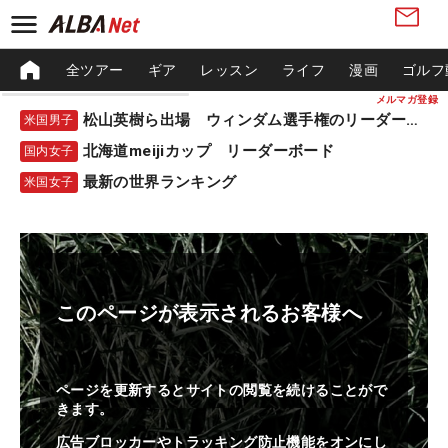
全ツアー
ギア
レッスン
ライフ
漫画
ゴルフ
メルマガ登録
松山英樹ら出場 ウィンダム選手権のリーダーボード
米国男子
北海道meijiカップ リーダーボード
国内女子
最新の世界ランキング
米国女子
このページが表示されるお客様へ
ページを更新するとサイトの閲覧を続けることがで
きます。
広告ブロッカーやトラッキング防止機能をオンにし