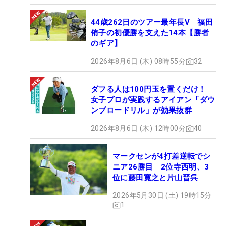
44歳262日のツアー最年長V 福田
侑子の初優勝を支えた14本【勝者
のギア】
2026年8月6日 (木) 08時55分
32
ダフる人は100円玉を置くだけ！
女子プロが実践するアイアン「ダウ
ンブロードリル」が効果抜群
2026年8月6日 (木) 12時00分
40
マークセンが4打差逆転でシ
ニア26勝目 2位寺西明、3
位に藤田寛之と片山晋呉
2026年5月30日 (土) 19時15分
1