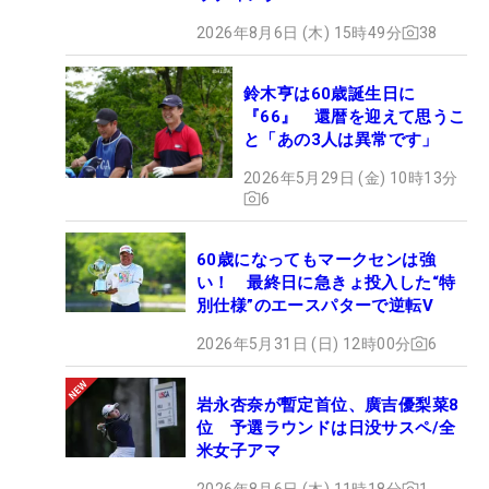
2026年8月6日 (木) 15時49分
38
鈴木亨は60歳誕生日に
『66』 還暦を迎えて思うこ
と「あの3人は異常です」
2026年5月29日 (金) 10時13分
6
60歳になってもマークセンは強
い！ 最終日に急きょ投入した“特
別仕様”のエースパターで逆転V
2026年5月31日 (日) 12時00分
6
岩永杏奈が暫定首位、廣吉優梨菜8
位 予選ラウンドは日没サスペ/全
米女子アマ
2026年8月6日 (木) 11時18分
1