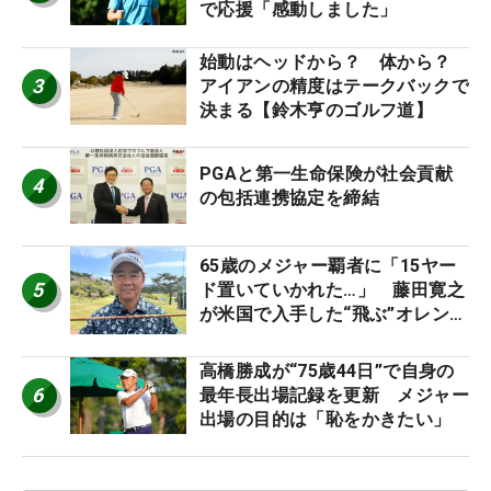
で応援「感動しました」
始動はヘッドから？ 体から？
3
アイアンの精度はテークバックで
決まる【鈴木亨のゴルフ道】
PGAと第一生命保険が社会貢献
4
の包括連携協定を締結
65歳のメジャー覇者に「15ヤー
5
ド置いていかれた…」 藤田寛之
が米国で入手した“飛ぶ”オレンジ
シャフトは米シニア使用率2位
高橋勝成が“75歳44日”で自身の
6
最年長出場記録を更新 メジャー
出場の目的は「恥をかきたい」