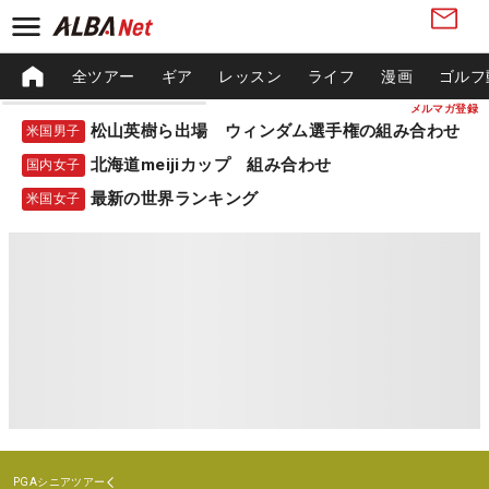
全ツアー
ギア
レッスン
ライフ
漫画
ゴルフ
メルマガ登録
松山英樹ら出場 ウィンダム選手権の組み合わせ
米国男子
北海道meijiカップ 組み合わせ
国内女子
最新の世界ランキング
米国女子
PGAシニアツアー