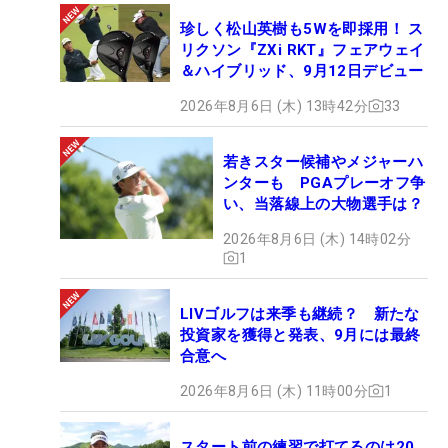
珍しく松山英樹も5Wを即採用！ ス
リクソン『ZXi RKT』フェアウェイ
＆ハイブリッド、9月12日デビュー
2026年8月6日 (木) 13時42分
33
若きスター候補やメジャーハ
ンターも PGAプレーオフ争
い、当落線上の大物選手は？
2026年8月6日 (木) 14時02分
1
LIVゴルフは来季も継続？ 新たな
投資家を獲得と発表、9月には最終
合意へ
2026年8月6日 (木) 11時00分
1
スタート前の練習で打てるのは20