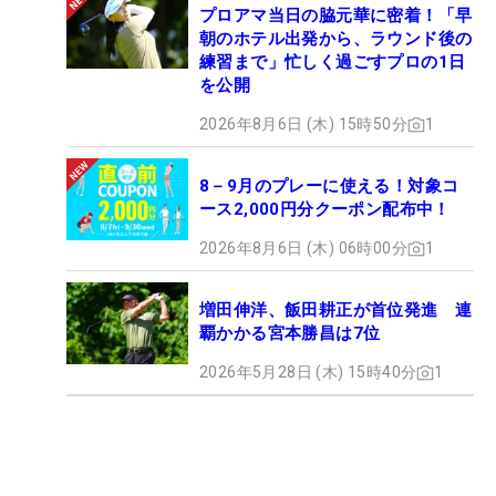
プロアマ当日の脇元華に密着！「早
朝のホテル出発から、ラウンド後の
練習まで」忙しく過ごすプロの1日
を公開
2026年8月6日 (木) 15時50分
1
8－9月のプレーに使える！対象コ
ース2,000円分クーポン配布中！
2026年8月6日 (木) 06時00分
1
増田伸洋、飯田耕正が首位発進 連
覇かかる宮本勝昌は7位
2026年5月28日 (木) 15時40分
1