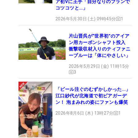
ア初Vに王手「自分なりのプランで
コツコツと…」
2026年5月30日 (土) 09時45分
1
片山晋呉が“世界初”のアイア
ン用カーボンシャフト投入
衝撃吸収材入りのティファニ
ーブルーは「体にやさしい」
2026年5月29日 (金) 11時15分
3
「ビール注ぐのむずかしかった…」
江口紗代が北海道で初ビアガーデ
ン！ 泡まみれの姿にファンも爆笑
2026年8月6日 (木) 13時27分
1