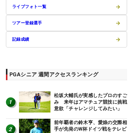
→
ライブフォト一覧
→
ツアー登録選手
→
記録成績
PGAシニア 週間アクセスランキング
松坂大輔氏が実感したプロのすご
1
み 来年はアマチュア競技に挑戦
意欲「チャレンジしてみたい」
前年覇者の鈴木亨、愛娘の交際相
2
手が先発のW杯ドイツ戦をテレビ