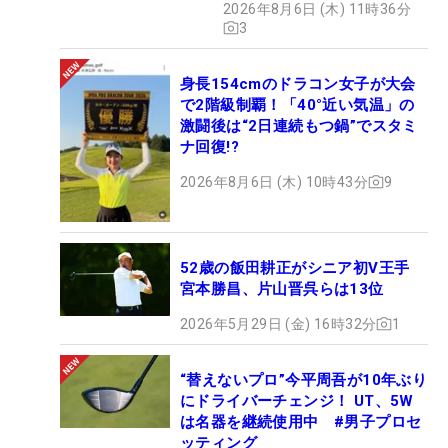
2026年8月6日 (木) 11時36分
3
身長154cmのドラコン女子が大会
で2階級制覇！「40°近い気温」の
激闘後は“2日連続もつ鍋”でスタミ
ナ回復!?
2026年8月6日 (木) 10時43分
9
52歳の飯田耕正がシニア初V王手
宮本勝昌、片山晋呉らは13位
2026年5月29日 (金) 16時32分
1
“替えないプロ”今平周吾が10年ぶり
にドライバーチェンジ！ UT、5W
は名器を継続使用中 #男子プロセ
ッティング