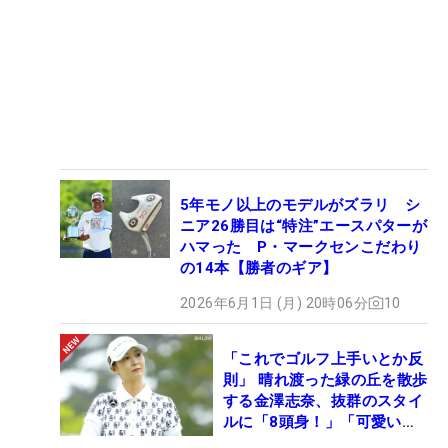
5年モノ以上のモデルがズラリ シ
ニア26勝目は“特注”エースパターが
ハマった P・マークセンこだわり
の14本【勝者のギア】
2026年6月1日 (月) 20時06分
10
「これでゴルフ上手いとか反
則」 晴れ渡った緑の丘を散歩
する金澤志奈、抜群のスタイ
ルに「8頭身！」「可愛いに
も程がある」