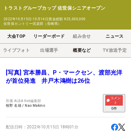
トラストグループカップ 佐世保シニアオープン
2022年10月15日-10月16日
賞金総額
¥25,000,000
佐世保カントリー倶楽部（長崎県）
大会TOP
リーダーボード
組み合せ
ニュース
ライブフォト
出場選手
概要など
TV放送予定
[写真] 宮本勝昌、P・マークセン、渡部光洋
が首位発進 井戸木鴻樹は26位
コメン
所属
ALBA Net編集部
ト
牧野 名雄
/
Nao Makino
0
件
配信日時：
2022年10月15日 18時01分