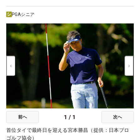
PGAシニア
1
/
1
前へ
次へ
首位タイで最終日を迎える宮本勝昌（提供：日本プロ
ゴルフ協会）