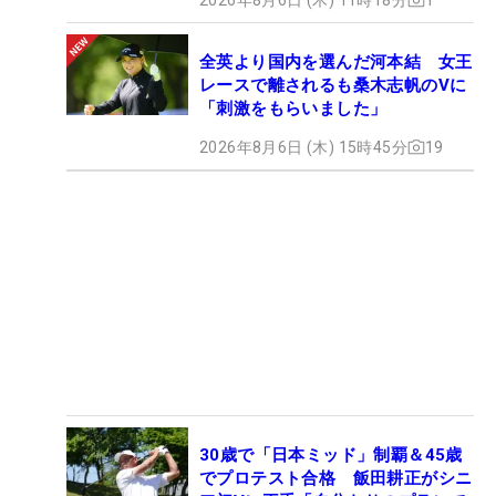
全英より国内を選んだ河本結 女王
レースで離されるも桑木志帆のVに
「刺激をもらいました」
2026年8月6日 (木) 15時45分
19
30歳で「日本ミッド」制覇＆45歳
でプロテスト合格 飯田耕正がシニ