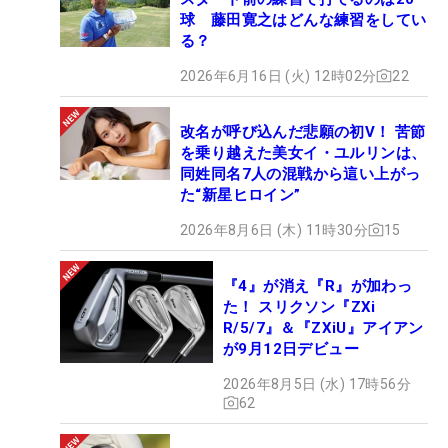
球 藤田寛之はどんな練習をしてい
る？
2026年6月16日 (火) 12時02分
22
改名が呼び込んだ悲願の初V！ 苦節
を乗り越えた美女イ・ユルリンは、
同姓同名7人の混戦から這い上がっ
た“新星ヒロイン”
2026年8月6日 (木) 11時30分
15
『4』が消え『R』が加わっ
た！ スリクソン『ZXi
R/5/7』＆『ZXiU』アイアン
が9月12日デビュー
2026年8月5日 (水) 17時56分
62