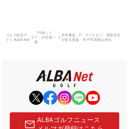
「PGAシニ
ゴルフ総合サ
宮本勝昌、P・マークセン、渡部光洋
ア」の写真一
イト ALBA Net
が首位発進 井戸木鴻樹は26位
覧
ALBAゴルフニュース
メルマガ登録はこちら