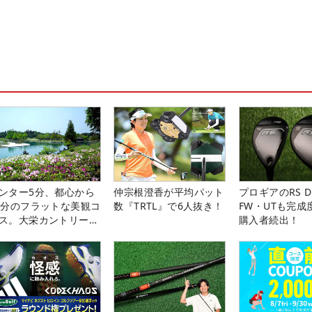
ンター5分、都心から
仲宗根澄香が平均パット
プロギアのRS 
0分のフラットな美観コ
数『TRTL』で6人抜き！
FW・UTも完成
ス。大栄カントリー俱
購入者続出！
部（千葉県）