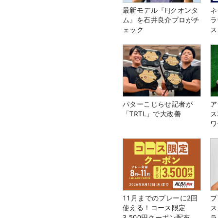
最新モデル『FJクオンタ
ネ
ム』を石井良介プロがチ
ラ
ェック
ス
パターこじらせ記者が
ア
「TRTL」で大改善
ス
ワ
11月までのプレーに2回
プ
使える！コース限定
ス
3,500円クーポン配布
ラ