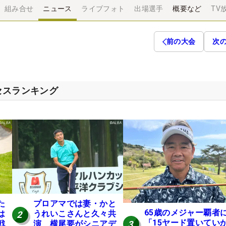
組み合せ
ニュース
ライブフォト
出場選手
概要など
TV
前の大会
次
セスランキング
た
プロアマでは妻・かと
65歳のメジャー覇者
は
うれいこさんと久々共
2
「15ヤード置いてい
3
戦
演 横尾要がシニアデ