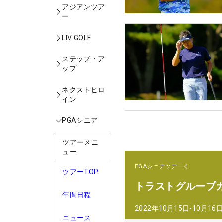
アジアンツア
ー
LIV GOLF
ステップ・ア
ップ
ネクストヒロ
イン
PGAシニア
ツアーメニ
ュー
PGAシニアツアー
ツアーTOP
トラストグループ
年間日程
2022年10月15日-10月16
ニュース