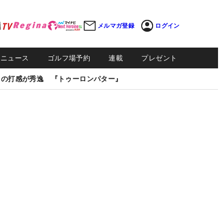
メルマガ登録
ログイン
Sニュース
ゴルフ場予約
連載
プレゼント
しの打感が秀逸 『トゥーロンパター』