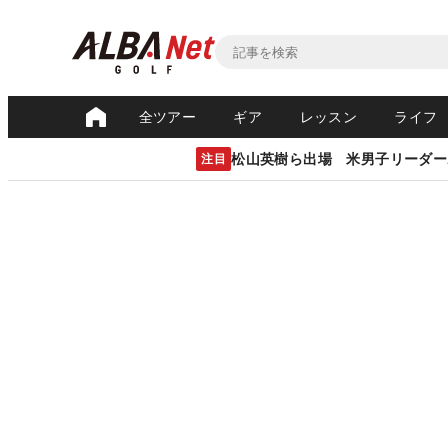
全ツアー
ギア
レッスン
ライフ
松山英樹ら出場 米男子リーダー
注目