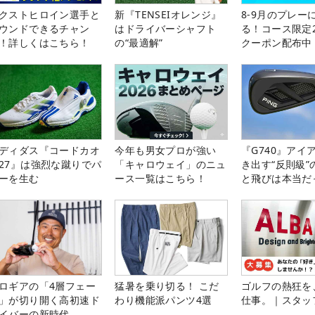
クストヒロイン選手と
新『TENSEIオレンジ』
8-9月のプレー
ウンドできるチャン
はドライバーシャフト
る！コース限定2
！詳しくはこちら！
の“最適解”
クーポン配布中
ディダス『コードカオ
今年も男女プロが強い
『G740』アイ
27』は強烈な蹴りでパ
「キャロウェイ」のニュ
き出す“反則級”
ーを生む
ース一覧はこちら！
と飛びは本当だ
ロギアの「4層フェー
猛暑を乗り切る！ こだ
ゴルフの熱狂を
」が切り開く高初速ド
わり機能派パンツ4選
仕事。｜スタッ
イバーの新時代