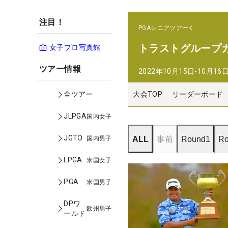
注目！
PGAシニアツアー
トラストグループ
女子プロ写真館
ツアー情報
2022年10月15日-10月16
大会TOP
リーダーボード
全ツアー
JLPGA
国内女子
JGTO
国内男子
ALL
事前
Round1
Ro
LPGA
米国女子
PGA
米国男子
DPワ
欧州男子
ールド