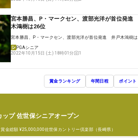
宮本勝昌、P・マークセン、渡部光洋が首位発進
木鴻樹は26位
宮本勝昌、P・マークセン、渡部光洋が首位発進 井戸木鴻樹は
PGAシニア
1
2022年10月15日 (土) 18時01分
賞金ランキング
年間日程
ポイント
カップ 佐世保シニアオープン
日
賞金総額
¥25,000,000
佐世保カントリー倶楽部（長崎県）