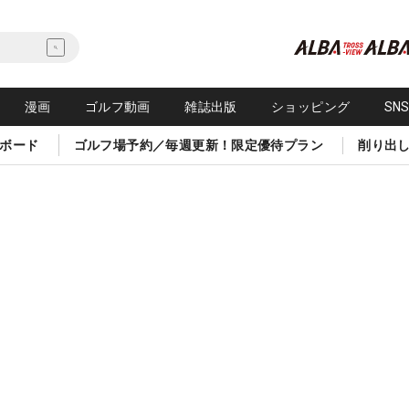
漫画
ゴルフ動画
雑誌出版
ショッピング
SN
ボード
ゴルフ場予約／毎週更新！限定優待プラン
削り出