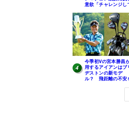
意欲「チャレンジし
みたい」
今季初Vの宮本勝昌
用するアイアンはブ
4
ヂストンの新モデ
ル？ 飛距離の不安
解消「プラスなだけ
に」【勝者のギア】