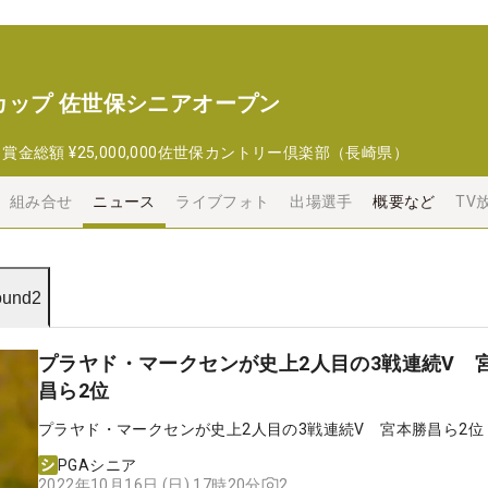
カップ 佐世保シニアオープン
日
賞金総額
¥25,000,000
佐世保カントリー倶楽部（長崎県）
組み合せ
ニュース
ライブフォト
出場選手
概要など
TV
und2
プラヤド・マークセンが史上2人目の3戦連続V 
昌ら2位
プラヤド・マークセンが史上2人目の3戦連続V 宮本勝昌ら2位
PGAシニア
2
2022年10月16日 (日) 17時20分