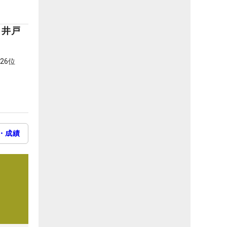
 井戸
26位
・成績