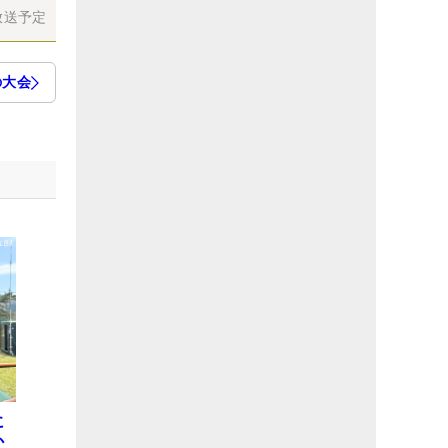
放送予定
の大会
に
か