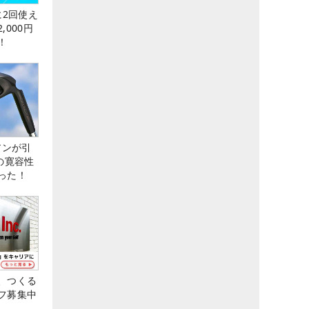
に2回使え
,000円
！
アンが引
の寛容性
った！
、つくる
フ募集中