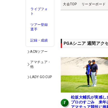
大会TOP
リーダーボード
ライブフォ
ト
ツアー登録
選手
記録・成績
PGAシニア 週間アク
ACNツアー
アマチュア・
他
LADY GO CUP
松坂大輔氏が実感し
プロのすごみ 来年
1
アマチュア競技に挑