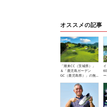
オススメの記事
「潮来CC（茨城県）」
イ
＆「鹿児島ガーデン
6
GC（鹿児島県）」の無
ー
料プレー券が当たる！！
楽