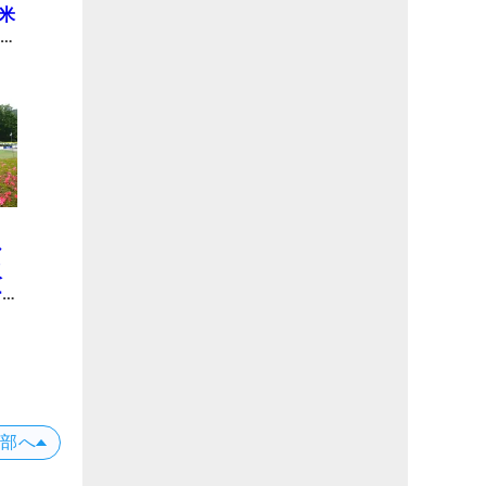
米
オ
シ
の
シ
収
ー
し
上部へ