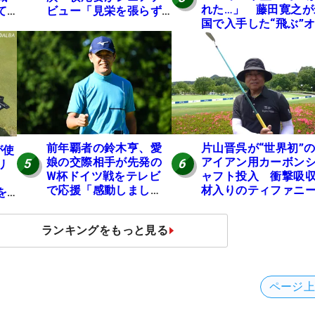
れた…」 藤田寛之が
て
ビュー「見栄を張らず
国で入手した“飛ぶ”
に」
レンジシャフトは米
ニア使用率2位
前年覇者の鈴木亨、愛
片山晋呉が“世界初”
が使
娘の交際相手が先発の
アイアン用カーボン
5
6
リ
W杯ドイツ戦をテレビ
ャフト投入 衝撃吸
で応援「感動しまし
材入りのティファニ
を
た」
ブルーは「体にやさ
い」
ランキングをもっと見る
ページ