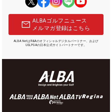
ALBAゴルフニュース
メルマガ登録はこちら
ALBA NetはR&Aのオフィシャルデジタルパートナー、および
USLPGAの日本公式サイトパートナーです。