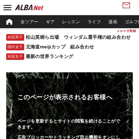
全ツアー
ギア
レッスン
ライフ
漫画
ゴルフ
メルマガ登録
松山英樹ら出場 ウィンダム選手権の組み合わせ
米国男子
北海道meijiカップ 組み合わせ
国内女子
最新の世界ランキング
米国女子
このページが表示されるお客様へ
ページを更新するとサイトの閲覧を続けることがで
きます。
広告ブロッカーやトラッキング防止機能をオンにし