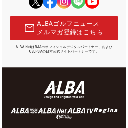
ALBAゴルフニュース
メルマガ登録はこちら
ALBA NetはR&Aのオフィシャルデジタルパートナー、および
USLPGAの日本公式サイトパートナーです。