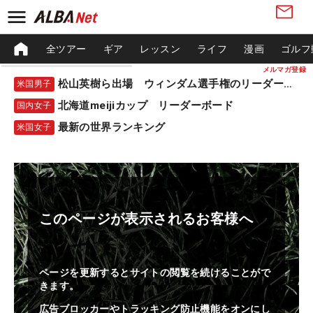
全ツアー
ギア
レッスン
ライフ
漫画
ゴルフ
メルマガ登録
松山英樹ら出場 ウィンダム選手権のリーダーボード
米国男子
北海道meijiカップ リーダーボード
国内女子
最新の世界ランキング
米国女子
このページが表示されるお客様へ
ページを更新するとサイトの閲覧を続けることがで
きます。
広告ブロッカーやトラッキング防止機能をオンにし