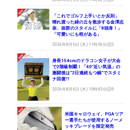
「これでゴルフ上手いとか反則」
晴れ渡った緑の丘を散歩する金澤志
奈、抜群のスタイルに「8頭身！」
「可愛いにも程がある」
2026年8月6日 (木) 11時36分
3
身長154cmのドラコン女子が大会
で2階級制覇！「40°近い気温」の
激闘後は“2日連続もつ鍋”でスタミ
ナ回復!?
2026年8月6日 (木) 10時43分
9
米国キャロウェイ、PGAツア
ー選手たちが使用するノーメ
ッキブレードを限定発売