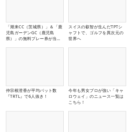
「潮来CC（茨城県）」＆「鹿
スイスの叡智が生んだTPTシ
児島ガーデンGC（鹿児島
ャフトで、ゴルフを異次元の
県）」の無料プレー券が当た
世界へ
る！！
仲宗根澄香が平均パット数
今年も男女プロが強い「キャ
『TRTL』で6人抜き！
ロウェイ」のニュース一覧は
こちら！