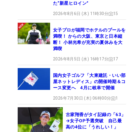
た“新星ヒロイン”
2026年8月6日 (木) 11時30分
15
女子プロが福岡でホテルのプールを
満喫！ からの大阪、東京と日本縦
断！ 小林光希が充実の夏休みを大
満喫
2026年8月5日 (水) 16時17分
17
国内女子ゴルフ「大東建託・いい部
屋ネットレディス」の開催時期＆コ
ース変更へ 4月に岐阜で開催
2026年7月30日 (木) 06時00分
1
古家翔香がタイ記録の「63」
→女子OP予選突破 自己最
高の4位に「うれしい！」