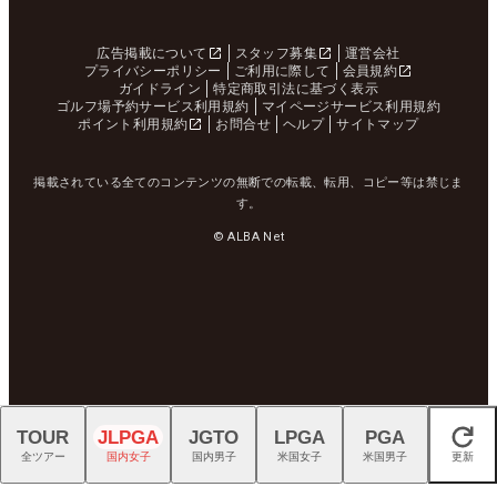
広告掲載について
スタッフ募集
運営会社
プライバシーポリシー
ご利用に際して
会員規約
ガイドライン
特定商取引法に基づく表示
ゴルフ場予約サービス利用規約
マイページサービス利用規約
ポイント利用規約
お問合せ
ヘルプ
サイトマップ
掲載されている全てのコンテンツの無断での転載、転用、コピー等は禁じま
す。
© ALBA Net
TOUR
JLPGA
JGTO
LPGA
PGA
閉じる
全ツアー
国内女子
国内男子
米国女子
米国男子
更新