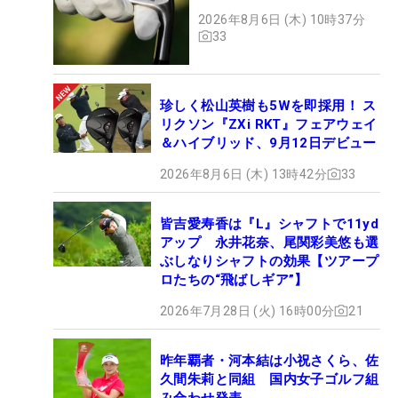
2026年8月6日 (木) 10時37分
33
珍しく松山英樹も5Wを即採用！ ス
リクソン『ZXi RKT』フェアウェイ
＆ハイブリッド、9月12日デビュー
2026年8月6日 (木) 13時42分
33
皆吉愛寿香は『L』シャフトで11yd
アップ 永井花奈、尾関彩美悠も選
ぶしなりシャフトの効果【ツアープ
ロたちの“飛ばしギア”】
2026年7月28日 (火) 16時00分
21
昨年覇者・河本結は小祝さくら、佐
久間朱莉と同組 国内女子ゴルフ組
み合わせ発表