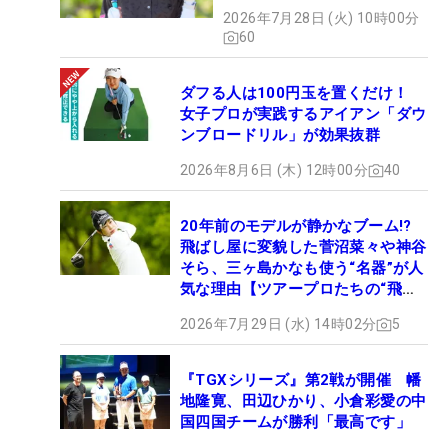
2026年7月28日 (火) 10時00分
60
ダフる人は100円玉を置くだけ！
女子プロが実践するアイアン「ダウ
ンブロードリル」が効果抜群
2026年8月6日 (木) 12時00分
40
20年前のモデルが静かなブーム!?
飛ばし屋に変貌した菅沼菜々や神谷
そら、三ヶ島かなも使う“名器”が人
気な理由【ツアープロたちの“飛ば
しギア”】
2026年7月29日 (水) 14時02分
5
『TGXシリーズ』第2戦が開催 幡
地隆寛、田辺ひかり、小倉彩愛の中
国四国チームが勝利「最高です」