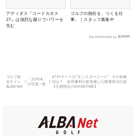
アディダス『コードカオス
ゴルフの熱狂を、つくる仕
27』は強烈な蹴りでパワーを
事。｜スタッフ募集中
生む
Recommended by
ゴルフ総
6731ヤードの“モンスターコース”…その攻略
「JLPGA」
合サイト
法は？ 吉田優利の覚悟感じた開幕前日の姿
の写真一覧
ALBA Net
【大西翔太のSHOWTIME】