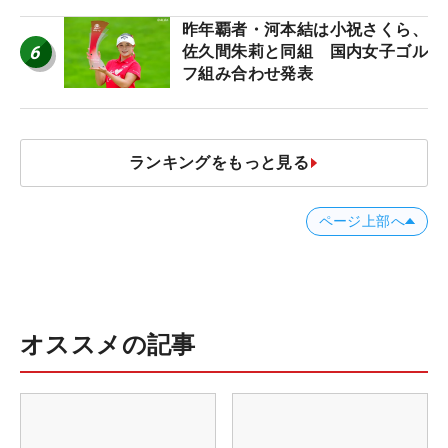
【ツアープロたちの“飛ばしギ
ア”】
昨年覇者・河本結は小祝さくら、
6
佐久間朱莉と同組 国内女子ゴル
フ組み合わせ発表
ランキングをもっと見る
ページ上部へ
オススメの記事