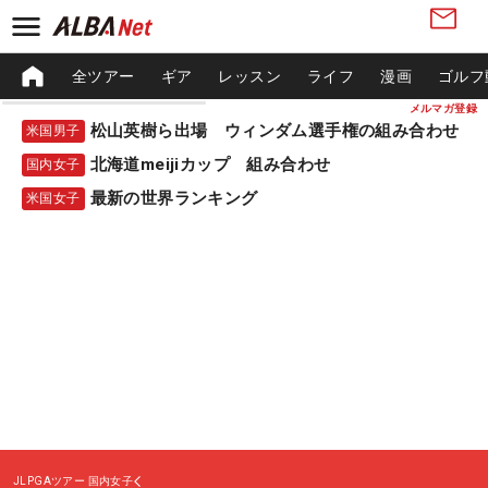
全ツアー
ギア
レッスン
ライフ
漫画
ゴルフ
メルマガ登録
松山英樹ら出場 ウィンダム選手権の組み合わせ
米国男子
北海道meijiカップ 組み合わせ
国内女子
最新の世界ランキング
米国女子
JLPGAツアー
国内女子