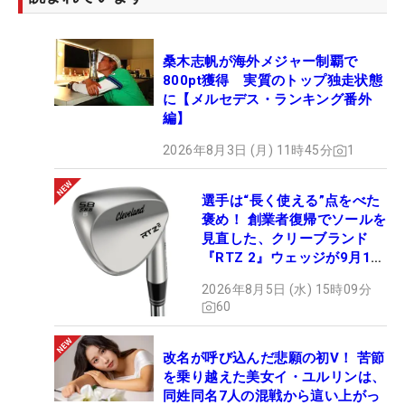
桑木志帆が海外メジャー制覇で
800pt獲得 実質のトップ独走状態
に【メルセデス・ランキング番外
編】
2026年8月3日 (月) 11時45分
1
選手は“長く使える”点をべた
褒め！ 創業者復帰でソールを
見直した、クリーブランド
『RTZ 2』ウェッジが9月12
日デビュー
2026年8月5日 (水) 15時09分
60
改名が呼び込んだ悲願の初V！ 苦節
を乗り越えた美女イ・ユルリンは、
同姓同名7人の混戦から這い上がっ