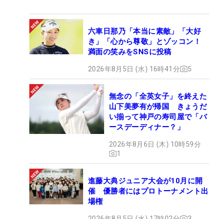
六車日那乃「本当に素敵」「大好
き」「心から尊敬」とゾッコン！
満面の笑みをSNSに投稿
2026年8月5日 (水) 16時41分
5
無念の「全英女子」を終えた
山下美夢有が帰国 きょうだ
い揃って神戸の寿司屋で「バ
ースデーディナー？」
2026年8月6日 (木) 10時59分
1
進藤大典ジュニア大会が10月に開
催 優勝者にはプロトーナメント出
場権
2026年8月5日 (水) 17時02分
3