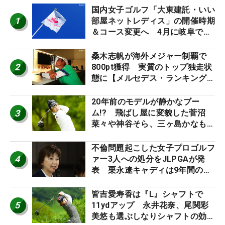
国内女子ゴルフ「大東建託・いい
1
部屋ネットレディス」の開催時期
＆コース変更へ 4月に岐阜で開
催
桑木志帆が海外メジャー制覇で
2
800pt獲得 実質のトップ独走状
態に【メルセデス・ランキング番
外編】
20年前のモデルが静かなブー
3
ム!? 飛ばし屋に変貌した菅沼
菜々や神谷そら、三ヶ島かなも使
う“名器”が人気な理由【ツアープ
ロたちの“飛ばしギア”】
不倫問題起こした女子プロゴルフ
4
ァー3人への処分をJLPGAが発
表 栗永遼キャディは9年間の立
ち入り禁止
皆吉愛寿香は『L』シャフトで
5
11ydアップ 永井花奈、尾関彩
美悠も選ぶしなりシャフトの効果