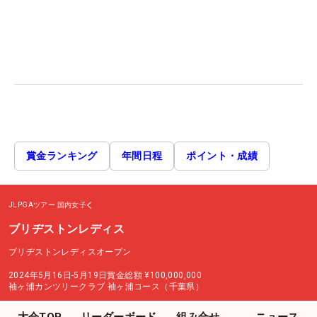
賞金ランキング
年間日程
ポイント・成績
JLPGAツアー
国内女子
ブリヂストンレディス
ブリヂストンレディスオープン
2024年5月16日-5月19日
賞金総額
¥100,000,000
袖ヶ浦カンツリークラブ 袖ヶ浦コース（千葉県）
大会TOP
リーダーボード
組み合せ
ニュース