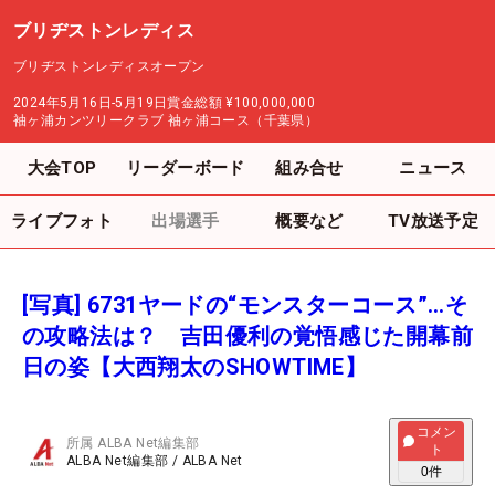
ブリヂストンレディス
ブリヂストンレディスオープン
2024年5月16日-5月19日
賞金総額
¥100,000,000
袖ヶ浦カンツリークラブ 袖ヶ浦コース（千葉県）
大会TOP
リーダーボード
組み合せ
ニュース
ライブフォト
出場選手
概要など
TV放送予定
[写真] 6731ヤードの“モンスターコース”…そ
の攻略法は？ 吉田優利の覚悟感じた開幕前
日の姿【大西翔太のSHOWTIME】
コメン
所属
ALBA Net編集部
ト
ALBA Net編集部
/
ALBA Net
0
件