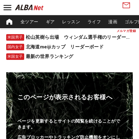
全ツアー
ギア
レッスン
ライフ
漫画
ゴルフ
メルマガ登録
松山英樹ら出場 ウィンダム選手権のリーダーボード
米国男子
北海道meijiカップ リーダーボード
国内女子
最新の世界ランキング
米国女子
このページが表示されるお客様へ
ページを更新するとサイトの閲覧を続けることがで
きます。
広告ブロッカーやトラッキング防止機能をオンにし