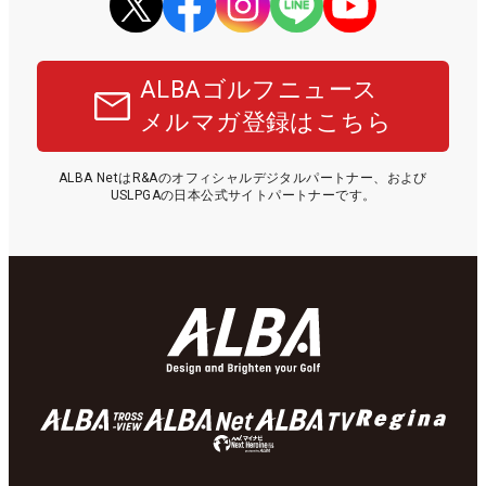
ALBAゴルフニュース
メルマガ登録はこちら
ALBA NetはR&Aのオフィシャルデジタルパートナー、および
USLPGAの日本公式サイトパートナーです。