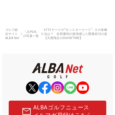
ゴルフ総
6731ヤードの“モンスターコース”…その攻略
「JLPGA」
合サイト
法は？ 吉田優利の覚悟感じた開幕前日の姿
の写真一覧
ALBA Net
【大西翔太のSHOWTIME】
ALBAゴルフニュース