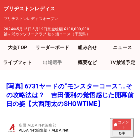
ブリヂストンレディス
ブリヂストンレディスオープン
2024年5月16日-5月19日
賞金総額
¥100,000,000
袖ヶ浦カンツリークラブ 袖ヶ浦コース（千葉県）
大会TOP
リーダーボード
組み合せ
ニュース
ライブフォト
出場選手
概要など
TV放送予定
[写真] 6731ヤードの“モンスターコース”…そ
の攻略法は？ 吉田優利の覚悟感じた開幕前
日の姿【大西翔太のSHOWTIME】
コメン
所属
ALBA Net編集部
ト
ALBA Net編集部
/
ALBA Net
0
件