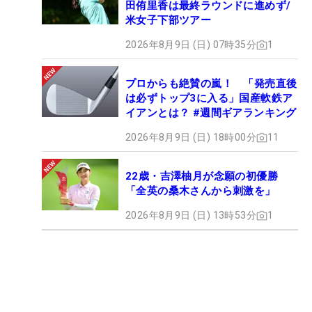
田侑里香は最終ラウンドに進めず/
米女子下部ツアー
2026年8月9日 (日) 07時35分
1
プロからも絶賛の嵐！ 「発売直後
は必ずトップ3に入る」国産軟鉄ア
イアンとは？ #週間ギアランキング
2026年8月9日 (日) 18時00分
11
22歳・吉澤柚月が念願の初優勝
「全英の桑木さんから刺激を」
2026年8月9日 (日) 13時53分
1