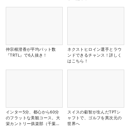
仲宗根澄香が平均パット数
ネクストヒロイン選手とラウ
『TRTL』で6人抜き！
ンドできるチャンス！詳しく
はこちら！
インター5分、都心から60分
スイスの叡智が生んだTPTシ
のフラットな美観コース。大
ャフトで、ゴルフを異次元の
栄カントリー俱楽部（千葉
世界へ
県）