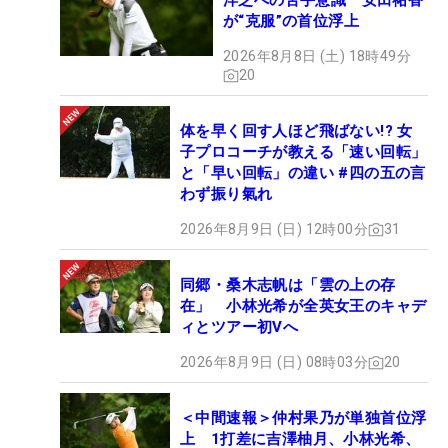
洋芝への苦手意識 安田祐香
が“克服”の首位浮上
2026年8月8日 (土) 18時49分
20
体を早く回す人ほど飛ばない!? 女
子プロコーチが教える「速い回転」
と「早い回転」の違い #四の五の言
わず振り氣れ
2026年8月9日 (日) 12時00分
31
同郷・桑木志帆は「雲の上の存
在」 小林光希が全英女王のキャデ
ィとツアー初Vへ
2026年8月9日 (日) 08時03分
20
＜中間速報＞仲村果乃が単独首位浮
上 1打差に吉澤柚月、小林光希、