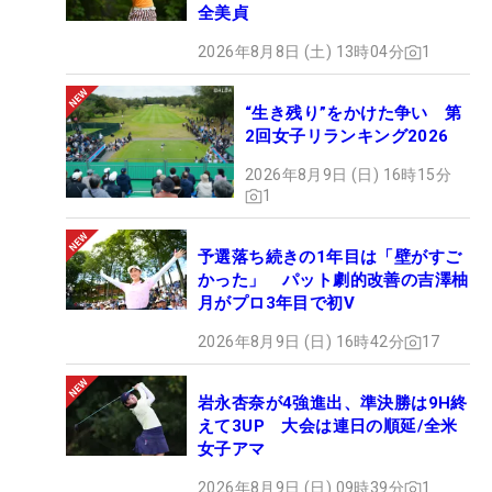
全美貞
2026年8月8日 (土) 13時04分
1
“生き残り”をかけた争い 第
2回女子リランキング2026
2026年8月9日 (日) 16時15分
1
予選落ち続きの1年目は「壁がすご
かった」 パット劇的改善の吉澤柚
月がプロ3年目で初V
2026年8月9日 (日) 16時42分
17
岩永杏奈が4強進出、準決勝は9H終
えて3UP 大会は連日の順延/全米
女子アマ
2026年8月9日 (日) 09時39分
1