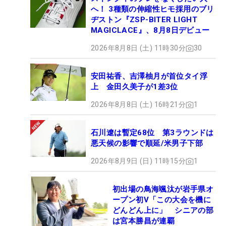
へ！ 3種類の伸縮性ヒモ採用のブリ
ヂストン『ZSP-BITER LIGHT
MAGICLACE』、8月8日デビュー
2026年8月8日 (土) 11時30分
30
安田祐香、吉澤柚月が首位タイ浮
上 金田久美子が1差3位
2026年8月8日 (土) 16時21分
1
石川遼は暫定68位 第3ラウンドは
悪天候の影響で順延/米男子下部
2026年8月9日 (日) 11時15分
1
初出場の鳥海颯汰が岩手県オ
ープン初V「この大会を機に
どんどん上に」 シニアの部
は宮本勝昌が連覇