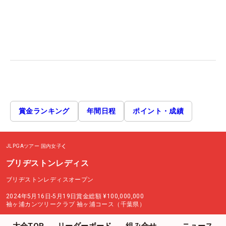
賞金ランキング
年間日程
ポイント・成績
JLPGAツアー
国内女子
ブリヂストンレディス
ブリヂストンレディスオープン
2024年5月16日-5月19日
賞金総額
¥100,000,000
袖ヶ浦カンツリークラブ 袖ヶ浦コース（千葉県）
大会TOP
リーダーボード
組み合せ
ニュース