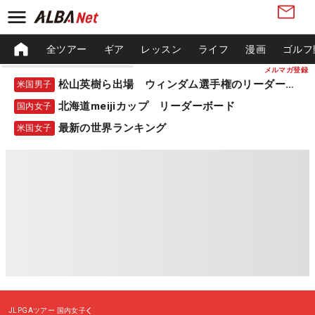
全ツアー
ギア
レッスン
ライフ
漫画
ゴルフ
メルマガ登録
松山英樹ら出場 ウィンダム選手権のリーダーボード
米国男子
北海道meijiカップ リーダーボード
国内女子
最新の世界ランキング
米国女子
JLPGAツアー
国内女子