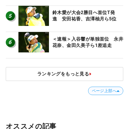
ち入り禁止
鈴木愛が大会2勝目へ首位T発
5
進 安田祐香、吉澤柚月ら5位
＜速報＞入谷響が単独首位 永井
6
花奈、金田久美子ら1差追走
ランキングをもっと見る
ページ上部へ
オススメの記事