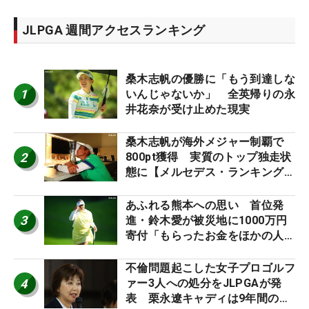
JLPGA 週間アクセスランキング
桑木志帆の優勝に「もう到達しな
1
いんじゃないか」 全英帰りの永
井花奈が受け止めた現実
桑木志帆が海外メジャー制覇で
2
800pt獲得 実質のトップ独走状
態に【メルセデス・ランキング番
外編】
あふれる熊本への思い 首位発
3
進・鈴木愛が被災地に1000万円
寄付「もらったお金をほかの人
に」
不倫問題起こした女子プロゴルフ
4
ァー3人への処分をJLPGAが発
表 栗永遼キャディは9年間の立