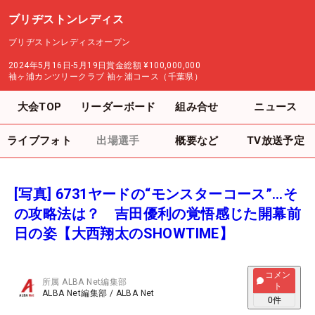
ブリヂストンレディス
ブリヂストンレディスオープン
2024年5月16日-5月19日
賞金総額
¥100,000,000
袖ヶ浦カンツリークラブ 袖ヶ浦コース（千葉県）
大会TOP
リーダーボード
組み合せ
ニュース
ライブフォト
出場選手
概要など
TV放送予定
[写真] 6731ヤードの“モンスターコース”…そ
の攻略法は？ 吉田優利の覚悟感じた開幕前
日の姿【大西翔太のSHOWTIME】
コメン
所属
ALBA Net編集部
ト
ALBA Net編集部
/
ALBA Net
0
件