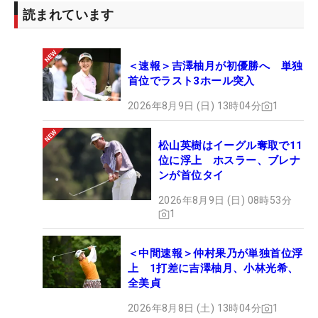
読まれています
＜速報＞吉澤柚月が初優勝へ 単独
首位でラスト3ホール突入
2026年8月9日 (日) 13時04分
1
松山英樹はイーグル奪取で11
位に浮上 ホスラー、ブレナ
ンが首位タイ
2026年8月9日 (日) 08時53分
1
＜中間速報＞仲村果乃が単独首位浮
上 1打差に吉澤柚月、小林光希、
全美貞
2026年8月8日 (土) 13時04分
1