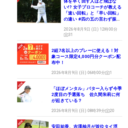
体を早く回す人ほど飛ばな
い!? 女子プロコーチが教える
「速い回転」と「早い回転」
の違い #四の五の言わず振り
氣れ
2026年8月9日 (日) 12時00分
31
2組7名以上のプレーに使える！対
象コース限定4,000円分クーポン配
布中！
2026年8月9日 (日) 06時00分
1
「ほぼメンタル」パター入らず今季
2度目の予選落ち 佐久間朱莉に何
が起きている？
2026年8月9日 (日) 08時39分
20
安田祐香、吉澤柚月が首位タイ浮