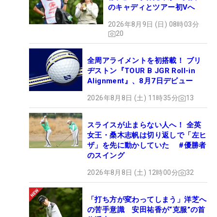
のキャディとツアー初Vへ
2026年8月9日 (日) 08時03分
20
全周アライメントを初搭載！ ブリ
ヂストン『TOUR B JGR Roll-in
Alignment』、8月7日デビュー
2026年8月8日 (土) 11時35分
13
スライスが止まらない人へ！ 全英
女王・桑木志帆は切り返しで「左ヒ
ザ」を先に動かしていた #優勝者
のスイング
2026年8月8日 (土) 12時00分
32
「打ち方が変わってしまう」洋芝へ
の苦手意識 安田祐香が“克服”の首