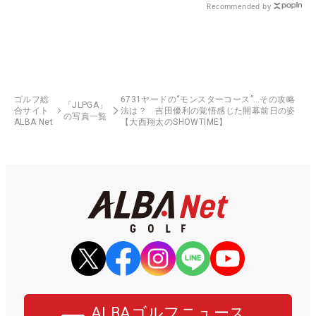
Recommended by
ゴルフ総
6731ヤードの“モンスターコース”…その攻略
「JLPGA」
合サイト
法は？ 吉田優利の覚悟感じた開幕前日の姿
の写真一覧
ALBA Net
【大西翔太のSHOWTIME】
ALBAゴルフニュース