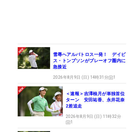
雪辱へアルバトロス一発！ デイビ
ス・トンプソンがプレーオフ圏内に
急接近
2026年8月9日 (日) 14時31分
1
＜速報＞吉澤柚月が単独首位
ターン 安田祐香、永井花奈
2差追走
2026年8月9日 (日) 11時32分
1