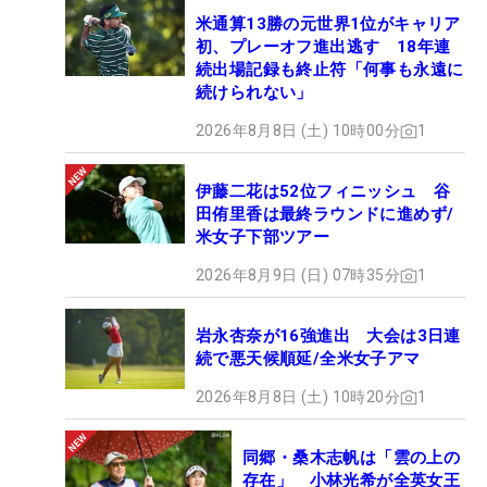
米通算13勝の元世界1位がキャリア
初、プレーオフ進出逃す 18年連
続出場記録も終止符「何事も永遠に
続けられない」
2026年8月8日 (土) 10時00分
1
伊藤二花は52位フィニッシュ 谷
田侑里香は最終ラウンドに進めず/
米女子下部ツアー
2026年8月9日 (日) 07時35分
1
岩永杏奈が16強進出 大会は3日連
続で悪天候順延/全米女子アマ
2026年8月8日 (土) 10時20分
1
同郷・桑木志帆は「雲の上の
存在」 小林光希が全英女王