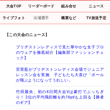
大会TOP
リーダーボード
組み合せ
ニュース
ライブフォト
出場選手
概要など
TV放送予定
【この大会のニュース】
ブリヂストンレディスで見た華やかな女子プロ
のウェアを徹底紹介【編集部ファッションチェ
ック】
宮里藍がブリヂストンレディス会場でジュニア
レッスン会を実施 子どもたち大喜び「ボール
が飛ぶようになってうれしい」
竹田麗央、初の4日間大会Vは豪打でぶっちぎ
り！ 2位の平均飛距離を約16ydも上回る【勝者
のギア】