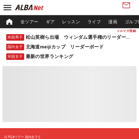
全ツアー
ギア
レッスン
ライフ
漫画
ゴルフ
メルマガ登録
松山英樹ら出場 ウィンダム選手権のリーダーボード
米国男子
北海道meijiカップ リーダーボード
国内女子
最新の世界ランキング
米国女子
JLPGAツアー
国内女子