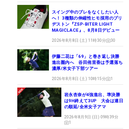
スイング中のブレをなくしたい人
へ！ 3種類の伸縮性ヒモ採用のブリ
ヂストン『ZSP-BITER LIGHT
MAGICLACE』、8月8日デビュー
2026年8月8日 (土) 11時30分
30
伊藤二花は「69」と巻き返し決勝
進出圏内へ 谷田侑里香は予選落ち
濃厚/米女子下部ツアー
2026年8月8日 (土) 10時15分
1
岩永杏奈が4強進出、準決勝
は9H終えて3UP 大会は連日
の順延/全米女子アマ
2026年8月9日 (日) 09時39分
1