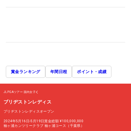
賞金ランキング
年間日程
ポイント・成績
JLPGAツアー
国内女子
ブリヂストンレディス
ブリヂストンレディスオープン
2024年5月16日-5月19日
賞金総額
¥100,000,000
袖ヶ浦カンツリークラブ 袖ヶ浦コース（千葉県）