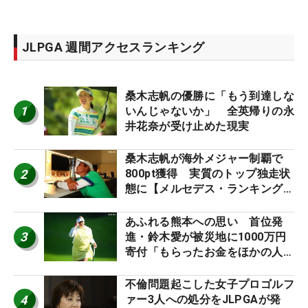
JLPGA 週間アクセスランキング
桑木志帆の優勝に「もう到達しな
1
いんじゃないか」 全英帰りの永
井花奈が受け止めた現実
桑木志帆が海外メジャー制覇で
2
800pt獲得 実質のトップ独走状
態に【メルセデス・ランキング番
外編】
あふれる熊本への思い 首位発
3
進・鈴木愛が被災地に1000万円
寄付「もらったお金をほかの人
に」
不倫問題起こした女子プロゴルフ
4
ァー3人への処分をJLPGAが発