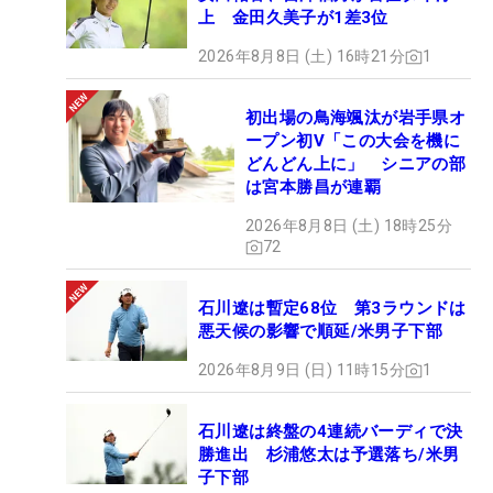
上 金田久美子が1差3位
2026年8月8日 (土) 16時21分
1
初出場の鳥海颯汰が岩手県オ
ープン初V「この大会を機に
どんどん上に」 シニアの部
は宮本勝昌が連覇
2026年8月8日 (土) 18時25分
72
石川遼は暫定68位 第3ラウンドは
悪天候の影響で順延/米男子下部
2026年8月9日 (日) 11時15分
1
石川遼は終盤の4連続バーディで決
勝進出 杉浦悠太は予選落ち/米男
子下部