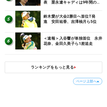
表 栗永遼キャディは9年間の立
ち入り禁止
鈴木愛が大会2勝目へ首位T発
5
進 安田祐香、吉澤柚月ら5位
＜速報＞入谷響が単独首位 永井
6
花奈、金田久美子ら1差追走
ランキングをもっと見る
ページ上部へ