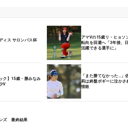
アマVの15歳リ・ヒョソ
ディス サロンパス杯
転向を回避へ「3年後、
活躍できる選手に」
「また勝てなかった…」
ック】15歳・勝みなみ
莉は終盤ボギーに泣かさ
少V
惜敗
ンズ 最終結果