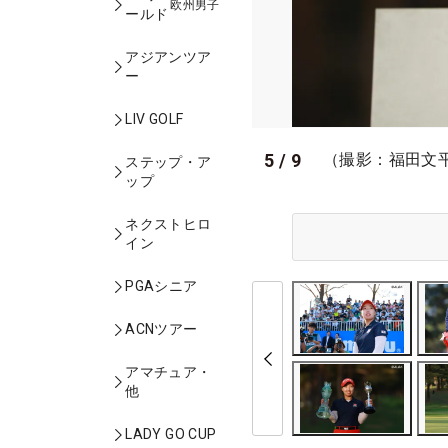
欧州男子
ールド
アジアンツア
ー
LIV GOLF
5
/
9
（撮影：福田文
ステップ・ア
ップ
ネクストヒロ
イン
PGAシニア
ACNツアー
アマチュア・
他
LADY GO CUP