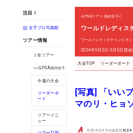
注目！
JLPGAツアー
国内女子
ワールドレディス
女子プロ写真館
ツアー情報
ワールドレディスチャンピオン
2024年5月2日-5月5日
賞金
全ツアー
大会TOP
リーダーボード
JLPGA
国内女子
今週の大会
[写真] 「い
リーダーボ
ード
マのリ・ヒョ
ツアーメニ
ュー
所属
ALBA Net編集部
ALBA
ツアーTOP