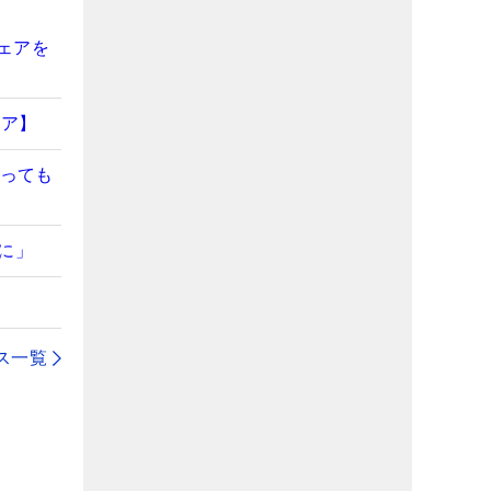
ェアを
ギア】
あっても
に」
ス一覧