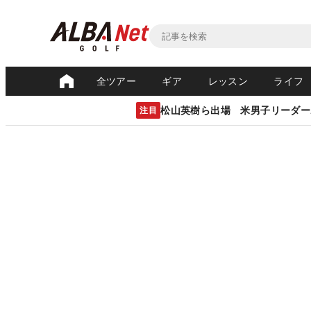
全ツアー
ギア
レッスン
ライフ
松山英樹ら出場 米男子リーダー
注目