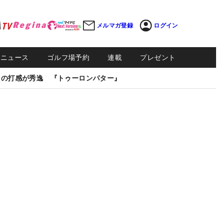
メルマガ登録
ログイン
Sニュース
ゴルフ場予約
連載
プレゼント
しの打感が秀逸 『トゥーロンパター』