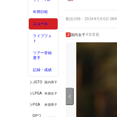
年間日程
配信日時：
2024年5月6日 08
ニュース
#
宮里藍
国内女子
ライブフォ
ト
ツアー登録
選手
記録・成績
JGTO
国内男子
LPGA
米国女子
PGA
米国男子
DPワ