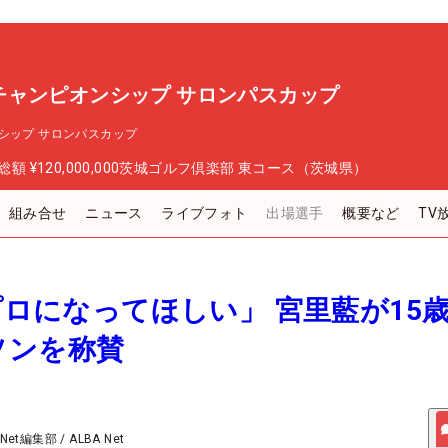
チャンピオンシップ サロンパスカップ
シップ サロンパスカップ
総額
¥120,000,000
茨城ゴルフ倶楽部 東コース（茨城県）
組み合せ
ニュース
ライブフォト
出場選手
概要など
TV
いプロになってほしい」 宮里藍が15
ソンを称賛
 Net編集部
/
ALBA Net