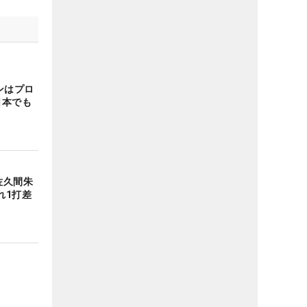
ンはプロ
日本でも
佐久間朱
れ1打差