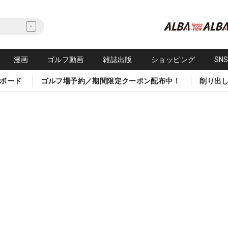
漫画
ゴルフ動画
雑誌出版
ショッピング
SN
ボード
ゴルフ場予約／期間限定クーポン配布中！
削り出