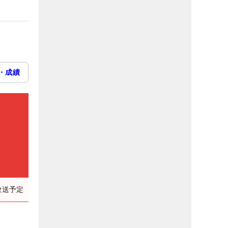
・成績
放送予定