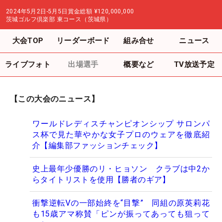
2024年5月2日-5月5日
賞金総額
¥120,000,000
茨城ゴルフ倶楽部 東コース（茨城県）
大会TOP
リーダーボード
組み合せ
ニュース
ライブフォト
出場選手
概要など
TV放送予定
【この大会のニュース】
ワールドレディスチャンピオンシップ サロンパ
ス杯で見た華やかな女子プロのウェアを徹底紹
介【編集部ファッションチェック】
史上最年少優勝のリ・ヒョソン クラブは中2か
らタイトリストを使用【勝者のギア】
衝撃逆転Vの一部始終を“目撃” 同組の原英莉花
も15歳アマ称賛「ピンが振ってあっても狙って