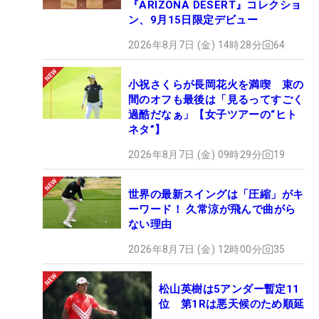
『ARIZONA DESERT』コレクショ
ン、9月15日限定デビュー
2026年8月7日 (金) 14時28分
64
小祝さくらが長岡花火を満喫 束の
間のオフも最後は「見るってすごく
過酷だなぁ」【女子ツアーの“ヒト
ネタ”】
2026年8月7日 (金) 09時29分
19
世界の最新スイングは「圧縮」がキ
ーワード！ 久常涼が飛んで曲がら
ない理由
2026年8月7日 (金) 12時00分
35
松山英樹は5アンダー暫定11
位 第1Rは悪天候のため順延