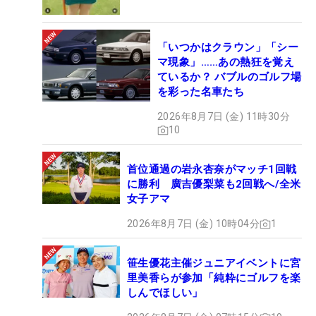
「いつかはクラウン」「シー
マ現象」……あの熱狂を覚え
ているか？ バブルのゴルフ場
を彩った名車たち
2026年8月7日 (金) 11時30分
10
首位通過の岩永杏奈がマッチ1回戦
に勝利 廣吉優梨菜も2回戦へ/全米
女子アマ
2026年8月7日 (金) 10時04分
1
笹生優花主催ジュニアイベントに宮
里美香らが参加「純粋にゴルフを楽
しんでほしい」