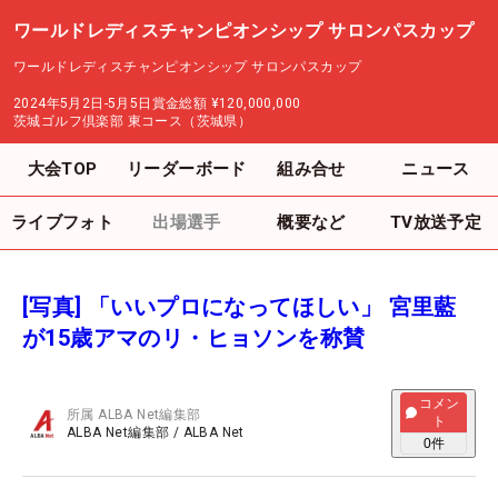
ワールドレディスチャンピオンシップ サロンパスカップ
ワールドレディスチャンピオンシップ サロンパスカップ
2024年5月2日-5月5日
賞金総額
¥120,000,000
茨城ゴルフ倶楽部 東コース（茨城県）
大会TOP
リーダーボード
組み合せ
ニュース
ライブフォト
出場選手
概要など
TV放送予定
[写真] 「いいプロになってほしい」 宮里藍
が15歳アマのリ・ヒョソンを称賛
コメン
所属
ALBA Net編集部
ト
ALBA Net編集部
/
ALBA Net
0
件