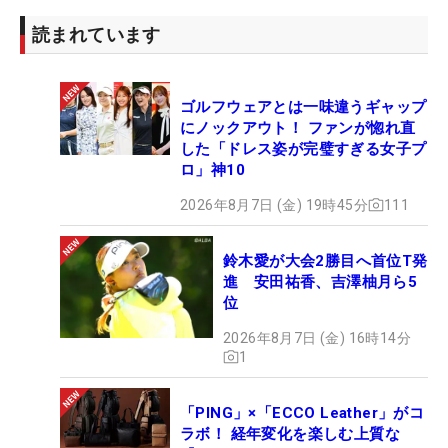
読まれています
ゴルフウェアとは一味違うギャップ
にノックアウト！ ファンが惚れ直
した「ドレス姿が完璧すぎる女子プ
ロ」神10
2026年8月7日 (金) 19時45分
111
鈴木愛が大会2勝目へ首位T発
進 安田祐香、吉澤柚月ら5
位
2026年8月7日 (金) 16時14分
1
「PING」×「ECCO Leather」がコ
ラボ！ 経年変化を楽しむ上質な