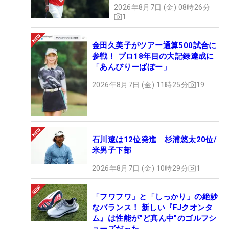
2026年8月7日 (金) 08時26分
1
金田久美子がツアー通算500試合に
参戦！ プロ18年目の大記録達成に
「あんびりーばぼー」
2026年8月7日 (金) 11時25分
19
石川遼は12位発進 杉浦悠太20位/
米男子下部
2026年8月7日 (金) 10時29分
1
「フワフワ」と「しっかり」の絶妙
なバランス！ 新しい『FJクオンタ
ム』は性能が“ど真ん中”のゴルフシ
ューズだった