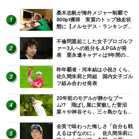
桑木志帆が海外メジャー制覇で
1
800pt獲得 実質のトップ独走状
態に【メルセデス・ランキング番
外編】
不倫問題起こした女子プロゴルフ
2
ァー3人への処分をJLPGAが発
表 栗永遼キャディは9年間の立
ち入り禁止
昨年覇者・河本結は小祝さくら、
3
佐久間朱莉と同組 国内女子ゴル
フ組み合わせ発表
20年前のモデルが静かなブー
4
ム!? 飛ばし屋に変貌した菅沼
菜々や神谷そら、三ヶ島かなも使
う“名器”が人気な理由【ツアープ
ロたちの“飛ばしギア”】
全英で味わった悔しさ「自分も戦
5
えるはずなのに」 佐久間朱莉に