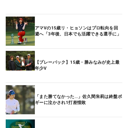
アマVの15歳リ・ヒョソンはプロ転向を回
避へ「3年後、日本でも活躍できる選手に」
【プレーバック】15歳・勝みなみが史上最
年少V
「また勝てなかった…」佐久間朱莉は終盤ボ
ギーに泣かされ1打差惜敗