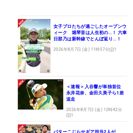
女子プロたちが過ごしたオープンウ
ィーク 堀琴音は人生初の…！ 六車
日那乃は新幹線でとんぼ返り…！
2026年8月7日 (金) 11時57分
1
＜速報＞入谷響が単独首位
永井花奈、金田久美子ら1差
追走
2026年8月7日 (金) 12時42分
1
パターこじらせギア担当2人が