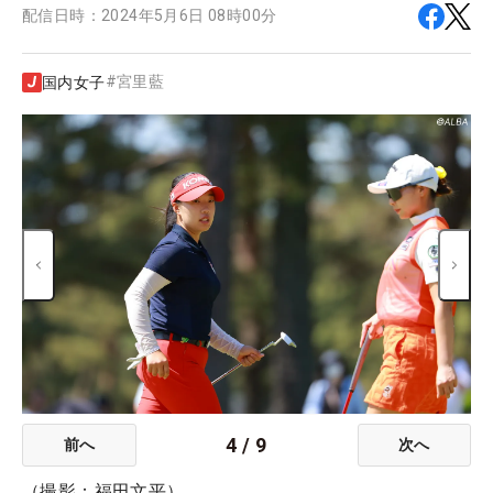
配信日時：
2024年5月6日 08時00分
#
宮里藍
国内女子
4
/
9
前へ
次へ
（撮影：福田文平）