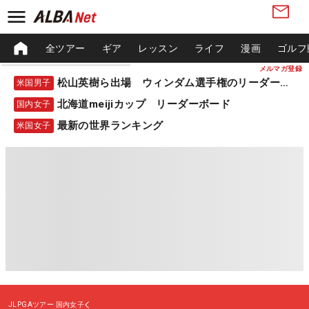
全ツアー
ギア
レッスン
ライフ
漫画
ゴルフ
メルマガ登録
松山英樹ら出場 ウィンダム選手権のリーダーボード
米国男子
北海道meijiカップ リーダーボード
国内女子
最新の世界ランキング
米国女子
JLPGAツアー
国内女子