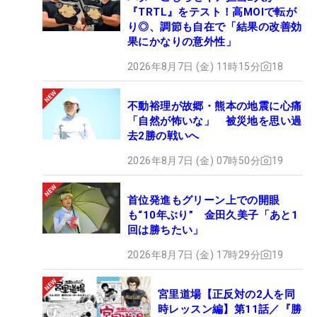
『TRTL』をテスト！高MOIで転が
り◎、調節も自在で「結果の改善効
果にかなりの意外性」
2026年8月7日 (金) 11時15分
18
不動裕理が故郷・熊本の地震に心痛
「自然が怖いな」 被災地を思い過
去2勝の戦いへ
2026年8月7日 (金) 07時50分
19
首位発進もグリーン上での開眼
も“10年ぶり” 金田久美子「あと1
回は勝ちたい」
2026年8月7日 (金) 17時29分
19
宮里道場【正反対の2人を同
時レッスン編】第11話／『勝