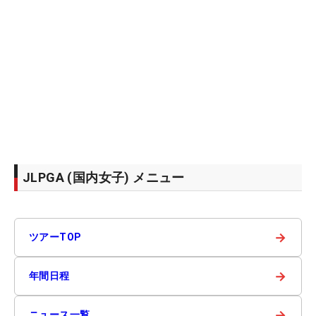
JLPGA (国内女子) メニュー
→
ツアーTOP
→
年間日程
→
ニュース一覧