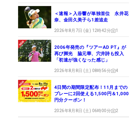
＜速報＞入谷響が単独首位 永井花
奈、金田久美子ら1差追走
2026年8月7日 (金) 12時42分
1
2006年発売の『ツアーAD PT』が
再び脚光 脇元華、穴井詩も投入
「初速が強くなった感じ」
2026年8月8日 (土) 08時56分
4
4日間の期間限定配布！11月までの
プレーに2回使える1,500円＆1,000
円分クーポン！
2026年8月8日 (土) 06時00分
2