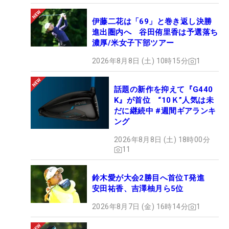
伊藤二花は「69」と巻き返し決勝
進出圏内へ 谷田侑里香は予選落ち
濃厚/米女子下部ツアー
2026年8月8日 (土) 10時15分
1
話題の新作を抑えて『G440
K』が首位 “10Ｋ”人気は未
だに継続中 #週間ギアランキ
ング
2026年8月8日 (土) 18時00分
11
鈴木愛が大会2勝目へ首位T発進
安田祐香、吉澤柚月ら5位
2026年8月7日 (金) 16時14分
1