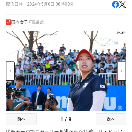
配信日時：
2024年5月6日 08時00分
#
宮里藍
国内女子
1
/
9
前へ
次へ
猛チャージでギャラリーを沸かせた15歳、リ・ヒョソ