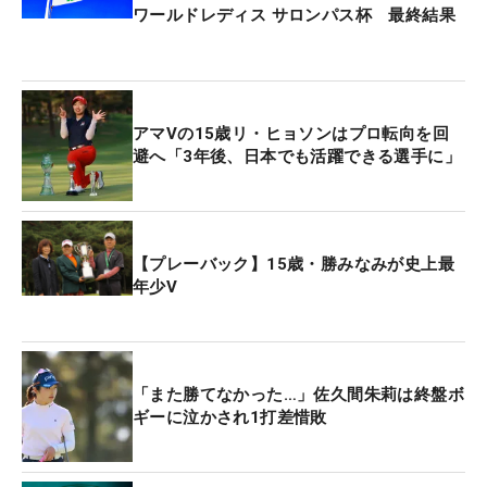
ワールドレディス サロンパス杯 最終結果
アマVの15歳リ・ヒョソンはプロ転向を回
避へ「3年後、日本でも活躍できる選手に」
【プレーバック】15歳・勝みなみが史上最
年少V
「また勝てなかった…」佐久間朱莉は終盤ボ
ギーに泣かされ1打差惜敗