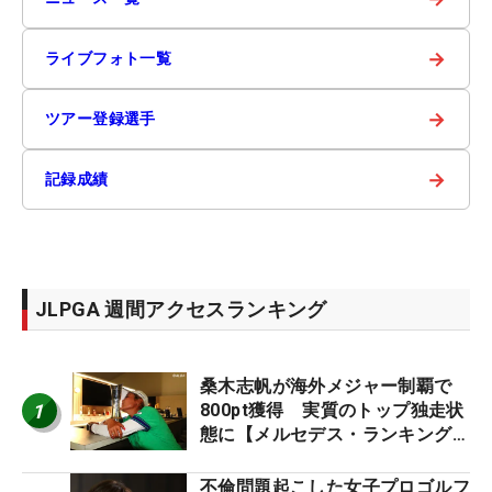
→
ライブフォト一覧
→
ツアー登録選手
→
記録成績
JLPGA 週間アクセスランキング
桑木志帆が海外メジャー制覇で
1
800pt獲得 実質のトップ独走状
態に【メルセデス・ランキング番
外編】
不倫問題起こした女子プロゴルフ