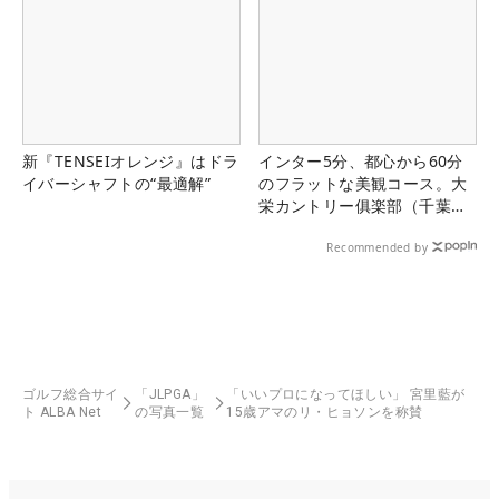
新『TENSEIオレンジ』はドラ
インター5分、都心から60分
イバーシャフトの“最適解”
のフラットな美観コース。大
栄カントリー俱楽部（千葉
県）
Recommended by
ゴルフ総合サイ
「JLPGA」
「いいプロになってほしい」 宮里藍が
ト ALBA Net
の写真一覧
15歳アマのリ・ヒョソンを称賛