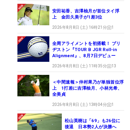
安田祐香、吉澤柚月が首位タイ浮
上 金田久美子が1差3位
2026年8月8日 (土) 16時21分
1
全周アライメントを初搭載！ ブリ
ヂストン『TOUR B JGR Roll-in
Alignment』、8月7日デビュー
2026年8月8日 (土) 11時35分
13
＜中間速報＞仲村果乃が単独首位浮
上 1打差に吉澤柚月、小林光希、
全美貞
2026年8月8日 (土) 13時04分
1
松山英樹は「69」も26位に
後退 日本勢2人が決勝へ