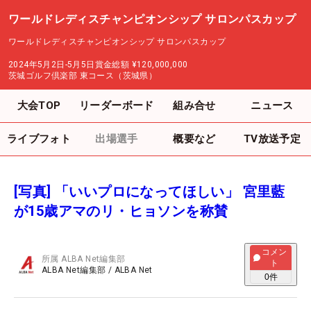
ワールドレディスチャンピオンシップ サロンパスカップ
ワールドレディスチャンピオンシップ サロンパスカップ
2024年5月2日-5月5日
賞金総額
¥120,000,000
茨城ゴルフ倶楽部 東コース（茨城県）
大会TOP
リーダーボード
組み合せ
ニュース
ライブフォト
出場選手
概要など
TV放送予定
[写真] 「いいプロになってほしい」 宮里藍
が15歳アマのリ・ヒョソンを称賛
コメン
所属
ALBA Net編集部
ト
ALBA Net編集部
/
ALBA Net
0
件