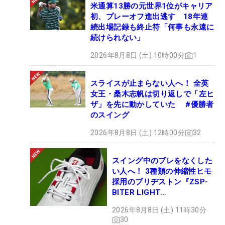
米通算13勝の元世界1位がキャリア
初、プレーオフ進出逃す 18年連
続出場記録も終止符「何事も永遠に
続けられない」
2026年8月8日 (土) 10時00分
1
スライスが止まらない人へ！ 全英
女王・桑木志帆は切り返しで「左ヒ
ザ」を先に動かしていた #優勝者
のスイング
2026年8月8日 (土) 12時00分
32
スイング中のブレをなくした
い人へ！ 3種類の伸縮性ヒモ
採用のブリヂストン『ZSP-
BITER LIGHT
MAGICLACE』、8月8日デビ
2026年8月8日 (土) 11時30分
ュー
30