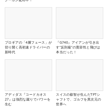
プロギアの「4層フェース」が
『G740』アイアンが引き出
切り開く高初速ドライバーの
す“反則級”の寛容性と飛びは
新時代
本当だった！
アディダス『コードカオス
スイスの叡智が生んだTPTシ
27』は強烈な蹴りでパワーを
ャフトで、ゴルフを異次元の
生む
世界へ