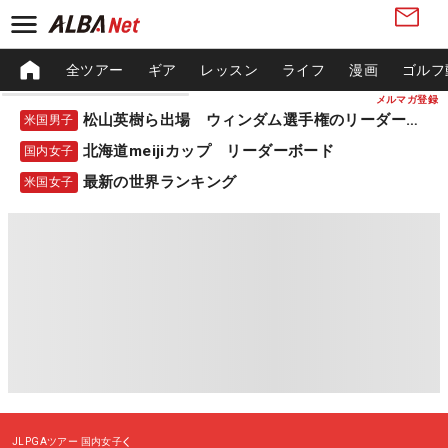
全ツアー
ギア
レッスン
ライフ
漫画
ゴルフ
メルマガ登録
松山英樹ら出場 ウィンダム選手権のリーダーボード
米国男子
北海道meijiカップ リーダーボード
国内女子
最新の世界ランキング
米国女子
JLPGAツアー
国内女子