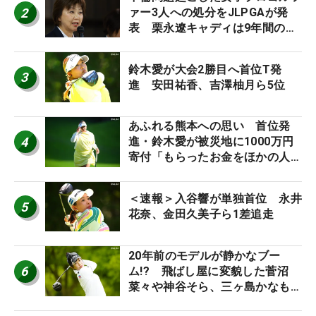
2
ァー3人への処分をJLPGAが発
表 栗永遼キャディは9年間の立
ち入り禁止
鈴木愛が大会2勝目へ首位T発
3
進 安田祐香、吉澤柚月ら5位
あふれる熊本への思い 首位発
4
進・鈴木愛が被災地に1000万円
寄付「もらったお金をほかの人
に」
＜速報＞入谷響が単独首位 永井
5
花奈、金田久美子ら1差追走
20年前のモデルが静かなブー
6
ム!? 飛ばし屋に変貌した菅沼
菜々や神谷そら、三ヶ島かなも使
う“名器”が人気な理由【ツアープ