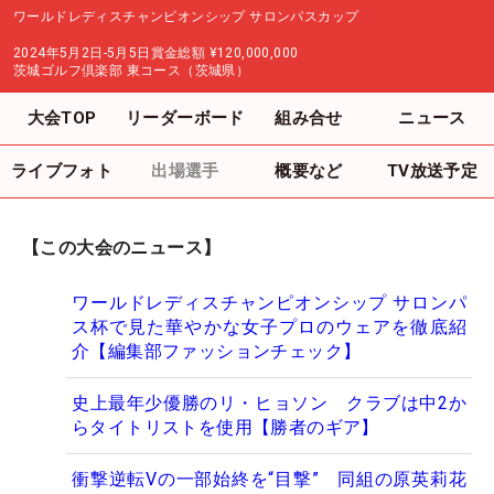
ワールドレディスチャンピオンシップ サロンパスカップ
2024年5月2日-5月5日
賞金総額
¥120,000,000
茨城ゴルフ倶楽部 東コース（茨城県）
大会TOP
リーダーボード
組み合せ
ニュース
ライブフォト
出場選手
概要など
TV放送予定
【この大会のニュース】
ワールドレディスチャンピオンシップ サロンパ
ス杯で見た華やかな女子プロのウェアを徹底紹
介【編集部ファッションチェック】
史上最年少優勝のリ・ヒョソン クラブは中2か
らタイトリストを使用【勝者のギア】
衝撃逆転Vの一部始終を“目撃” 同組の原英莉花