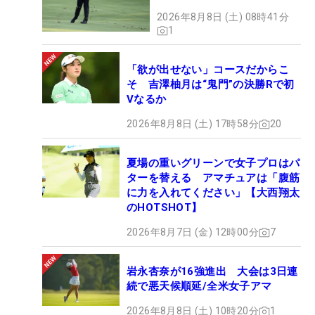
2026年8月8日 (土) 08時41分
1
「欲が出せない」コースだからこ
そ 吉澤柚月は“鬼門”の決勝Rで初
Vなるか
2026年8月8日 (土) 17時58分
20
夏場の重いグリーンで女子プロはパ
ターを替える アマチュアは「腹筋
に力を入れてください」【大西翔太
のHOTSHOT】
2026年8月7日 (金) 12時00分
7
岩永杏奈が16強進出 大会は3日連
続で悪天候順延/全米女子アマ
2026年8月8日 (土) 10時20分
1