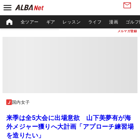
全ツアー
ギア
レッスン
ライフ
漫画
ゴルフ
メルマガ登録
国内女子
来季は全5大会に出場意欲 山下美夢有が海
外メジャー獲りへ大計画「アプローチ練習場
を造りたい」