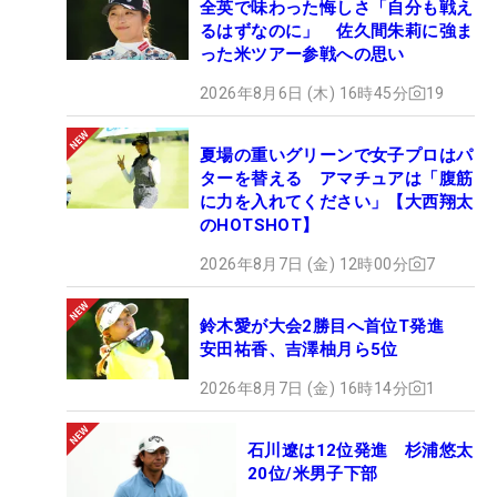
全英で味わった悔しさ「自分も戦え
るはずなのに」 佐久間朱莉に強ま
った米ツアー参戦への思い
2026年8月6日 (木) 16時45分
19
夏場の重いグリーンで女子プロはパ
ターを替える アマチュアは「腹筋
に力を入れてください」【大西翔太
のHOTSHOT】
2026年8月7日 (金) 12時00分
7
鈴木愛が大会2勝目へ首位T発進
安田祐香、吉澤柚月ら5位
2026年8月7日 (金) 16時14分
1
石川遼は12位発進 杉浦悠太
20位/米男子下部