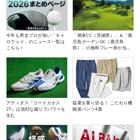
今年も男女プロが強い「キャ
「潮来CC（茨城県）」＆「鹿
ロウェイ」のニュース一覧は
児島ガーデンGC（鹿児島
こちら！
県）」の無料プレー券が当た
る！！
アディダス『コードカオス
猛暑を乗り切る！ こだわり機
27』は強烈な蹴りでパワーを
能派パンツ4選
生む