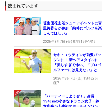
っくり過ごして、韓国に行きたい。美容や本場の韓
読まれています
国料理を食べたいし、日本じゃないところにも行き
たいなと（笑）」と、体を休める“オフ”の時間も作
るつもり。3季連続の女王戴冠、海外メジャー優勝…
笹生優花主催ジュニアイベントに宮
新たな目標に向かって、山下の24年シーズンはすで
里美香らが参加「純粋にゴルフを楽
に動き出している。（文・笠井あかり）
しんでほしい」
2026年8月7日 (金) 07時15分
19
セキ・ユウティンが前髪パッ
ツンに！ 新ヘアスタイルに
「美しすぎて怖い」「プロゴ
ルファーには見えない」とコ
メント殺到
2026年8月7日 (金) 15時29分
7
「パーティーしようぜ！」身長
154cmの小さなドラコン女子・鈴
木真緒が人生初のホールインワン！