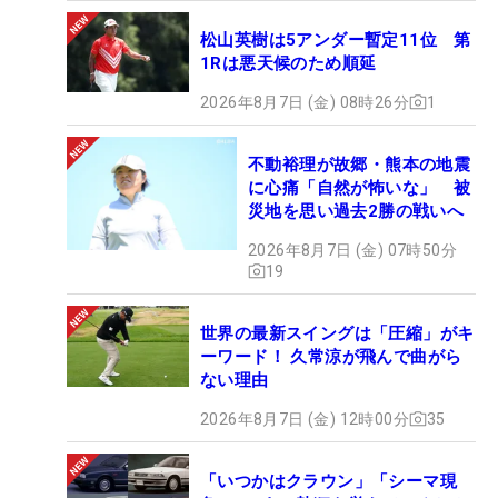
松山英樹は5アンダー暫定11位 第
1Rは悪天候のため順延
2026年8月7日 (金) 08時26分
1
不動裕理が故郷・熊本の地震
に心痛「自然が怖いな」 被
災地を思い過去2勝の戦いへ
2026年8月7日 (金) 07時50分
19
世界の最新スイングは「圧縮」がキ
ーワード！ 久常涼が飛んで曲がら
ない理由
2026年8月7日 (金) 12時00分
35
「いつかはクラウン」「シーマ現