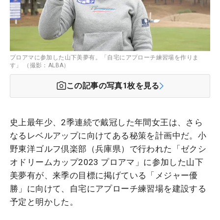
プロアマに参加した山下美夢有。「自宅にアプローチ練習場を作りま
す」 （撮影：ALBA）
この記事の写真
1
枚を見る
史上最年少、2季連続で戴冠した年間女王は、さら
なるレベルアップに向けてある秘策を計画中だ。小
野東洋ゴルフ倶楽部（兵庫県）で行われた「ゼクシ
オドリームカップ2023 プロアマ」に参加した山下
美夢有が、来季の目標に掲げている「メジャー優
勝」に向けて、自宅にアプローチ練習場を建設する
予定と明かした。