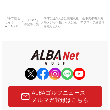
ゴルフ総合
来季は全5大会に出場意欲 山下美夢有が海
「JLPGA」
サイト
外メジャー獲りへ大計画「アプローチ練習場
の記事一覧
ALBA Net
を造りたい」
ALBAゴルフニュース
メルマガ登録はこちら