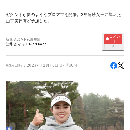
ゼクシオが夢のようなプロアマを開催。2年連続女王に輝いた
山下美夢有が参加した。
コメン
所属
ALBA Net編集部
ト
笠井 あかり
/
Akari Kasai
0
件
配信日時：
2023年12月16日 07時00分