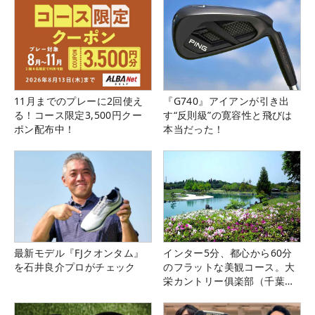
11月までのプレーに2回使え
『G740』アイアンが引き出
る！コース限定3,500円クー
す“反則級”の寛容性と飛びは
ポン配布中！
本当だった！
最新モデル『FJクオンタム』
インター5分、都心から60分
を石井良介プロがチェック
のフラットな美観コース。大
栄カントリー俱楽部（千葉
県）