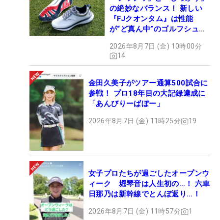
の絶妙なバランス！ 新しい
『FJクオンタム』は性能
が“ど真ん中”のゴルフシュー
ズだった
2026年8月7日 (金) 10時00分
14
金田久美子がツアー通算500試合に
参戦！ プロ18年目の大記録達成に
「あんびりーばぼー」
2026年8月7日 (金) 11時25分
19
女子プロたちが過ごしたオープンウ
ィーク 堀琴音は人生初の…！ 六車
日那乃は新幹線でとんぼ返り…！
2026年8月7日 (金) 11時57分
1