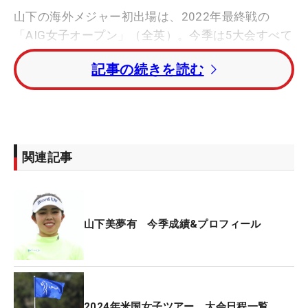
山下の海外メジャー初出場は、2022年最終戦の
「AIG女子オープン」（全英）。今季は5大会すべて
の出場資格を有していたが、「全米女子オープ
記事の続きを読む
ン」、「アンムディ・エビアン選手権」、全英の3
試合に出場し、最高位は全英の21位タイだった。
「メジャーで悔しい思いをした」と振り返り、その
リベンジに燃えている。
関連記事
来季メジャー初戦は、今季は出場を見送った「シェ
ブロン選手権」（24年4月18～21日開催・米テキサ
ス州）の予定だが、「出られるなら出たい」と今季
は“フル”で参戦する意欲を示した。そこに向けて、
山下美夢有 今季成績&プロフィール
逆算したスケジュールを組み立てている。4カ月後
に迫るひとつ目の舞台に向けて、「あっという間な
のでやることはたくさん。オフは貴重ですね」と話
し、タイトル防衛を叶えたこの冬は、これまでより
2024年米国女子ツアー 大会日程一覧