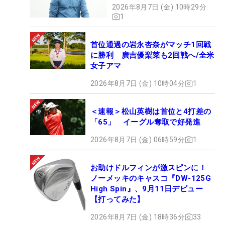
2026年8月7日 (金) 10時29分
1
首位通過の岩永杏奈がマッチ1回戦
に勝利 廣吉優梨菜も2回戦へ/全米
女子アマ
2026年8月7日 (金) 10時04分
1
＜速報＞松山英樹は首位と4打差の
「65」 イーグル奪取で好発進
2026年8月7日 (金) 06時59分
1
お助けドルフィンが激スピンに！
ノーメッキのキャスコ『DW-125G
High Spin』、9月11日デビュー
【打ってみた】
2026年8月7日 (金) 18時36分
33