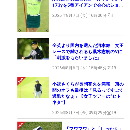
173yを5番アイアンで会心のショッ
ト
2026年8月7日 (金) 16時00分
1
全英より国内を選んだ河本結 女王
レースで離されるも桑木志帆のVに
「刺激をもらいました」
2026年8月6日 (木) 15時45分
19
小祝さくらが長岡花火を満喫 束の
間のオフも最後は「見るってすごく
過酷だなぁ」【女子ツアーの“ヒト
ネタ”】
2026年8月7日 (金) 09時29分
19
「フワフワ」と「しっかり」