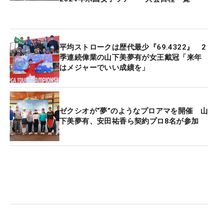
も激しく動き回ることになりそうだ。
そのなかで明かしたのが、自宅に「アプローチ練習
場を造りたい」という大計画。米ツアーを主戦場に
平均ストロークは歴代最少『69.4322』 2
はせずにスポット参戦での“メジャー獲り”を狙って
季連続偉業の山下美夢有が女王戴冠「来年
はメジャーでいい成績を」
いるからこそ、日頃の積み重ねがより必要になると
実感している。「急に（現地に）行っても、1週間
も練習できる期間がない。そういう（メジャーの）
状況を練習しておかないといけない。勝てるような
ゼクシオが“夢”のようなプロアマを開催 山
下美夢有、安田祐香ら契約プロ8名が参加
練習をしたい。環境が大事だし、コースが難しいか
らいきなり成績を出すのは難しいと思う」と、強い
意気込みとともにその狙いを話す。
技術面で差を感じた「ショートゲームのバリエーシ
ョン」を増やし、精度を高めるための練習場。イメ
ージとしては「ちっちゃい」グリーンの周りを海外
特有の芝で囲むような構想だ。「向こうの芝はねち