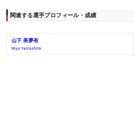
っこい。気温とか気候が違うので、そういう芝にな
るかは分からないけれど…。父と相談しながら」
関連する選手プロフィール・成績
と、日本のゴルフ場ではあまり見られない芝に慣れ
るためにプランを練っているという。
山下 美夢有
プロ1年目だった20年夏には、「人生で一番高い買
Miyu Yamashita
い物」と“先行投資”で約300万円の弾道測定器『ト
ラックマン』を購入した。翌年に初優勝を飾ると、
それ以降も愛用を続け、いまでは通算11勝を誇って
いる。アプローチ練習場を造るとなれば、それをは
るかに上回る高い買い物になりそうだが、「それく
らいしないと勝てない」とキッパリ。目標達成に向
けた山下の本気モードが伺える。
歴代最少の平均ストロークを叩き出すなど、今季も
あらゆる金字塔を打ち立てた22歳。とはいえ、「ゆ