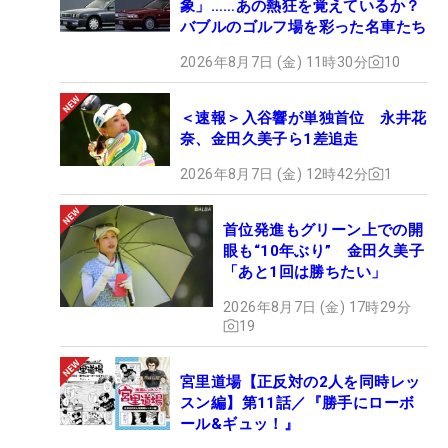
象」……あの熱狂を覚えているか？
バブルのゴルフ場を彩った名車たち
2026年8月7日 (金) 11時30分
10
＜速報＞入谷響が単独首位 永井花
奈、金田久美子ら1差追走
2026年8月7日 (金) 12時42分
1
首位発進もグリーン上での開
眼も“10年ぶり” 金田久美子
「あと1回は勝ちたい」
2026年8月7日 (金) 17時29分
19
宮里道場【正反対の2人を同時レッ
スン編】第11話／『勝手にローボ
ール&ギュッ！』